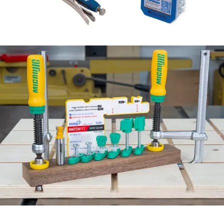
Pagalbinis šablonas kišeninių
skylių gręžimui Kreg Jig KPHJ
520 PRO
Šį ir kitus panašius produktus rasite čia:
Kviečiame!
Peržiūrėti kategoriją