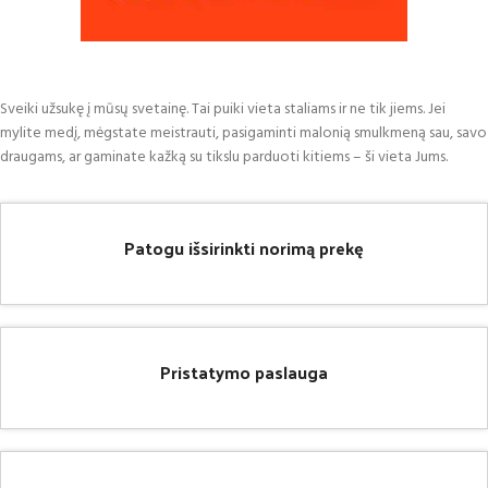
Sveiki užsukę į mūsų svetainę. Tai puiki vieta staliams ir ne tik jiems. Jei
mylite medį, mėgstate meistrauti, pasigaminti malonią smulkmeną sau, savo
draugams, ar gaminate kažką su tikslu parduoti kitiems – ši vieta Jums.
Patogu išsirinkti norimą prekę
Pristatymo paslauga