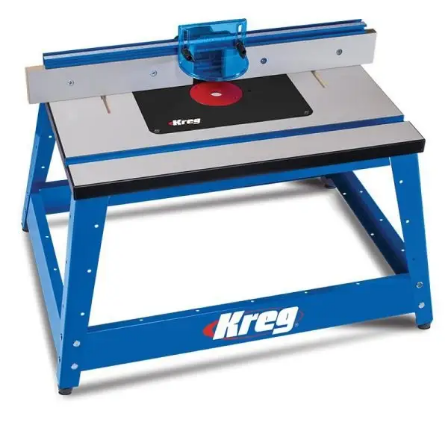
Darbastalio spaustuvų
komplektas su priedais
MATCHFIT Dovetail Track
Clamp PRO
Šį ir kitus panašius produktus rasite čia:
Kviečiame!
Peržiūrėti kategoriją