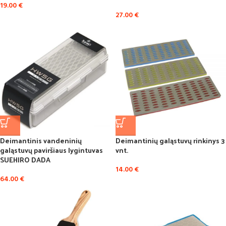
19.00
€
27.00
€
Deimantinis vandeninių
Deimantinių galąstuvų rinkinys 3
galąstuvų paviršiaus lygintuvas
vnt.
SUEHIRO DADA
14.00
€
64.00
€