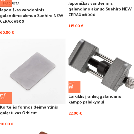
Japoniškas vandeninis
PARDUOTA
galandimo akmuo Suehiro NEW
Japoniškas vandeninis
CERAX #8000
galandimo akmuo Suehiro NEW
CERAX #800
115.00
€
60.00
€
Laikiklis įrankių galandimo
kampo palaikymui
Kortelės formos deimantinis
galąstuvas Orbicut
22.00
€
18.00
€