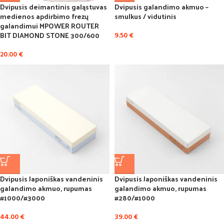
Dvipusis deimantinis galąstuvas
Dvipusis galandimo akmuo –
medienos apdirbimo frezų
smulkus / vidutinis
galandimui MPOWER ROUTER
BIT DIAMOND STONE 300/600
9.50
€
20.00
€
Dvipusis Japoniškas vandeninis
Dvipusis Japoniškas vandeninis
galandimo akmuo, rupumas
galandimo akmuo, rupumas
#1000/#3000
#280/#1000
44.00
€
39.00
€