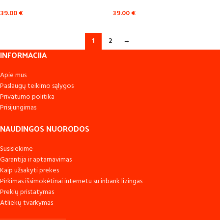
39.00
€
39.00
€
1
2
→
INFORMACIJA
Apie mus
Paslaugų teikimo sąlygos
Privatumo politika
Prisijungimas
NAUDINGOS NUORODOS
Susisiekime
Garantija ir aptarnavimas
Kaip užsakyti prekes
Pirkimas išsimokėtinai internetu su inbank lizingas
Prekių pristatymas
Atliekų tvarkymas