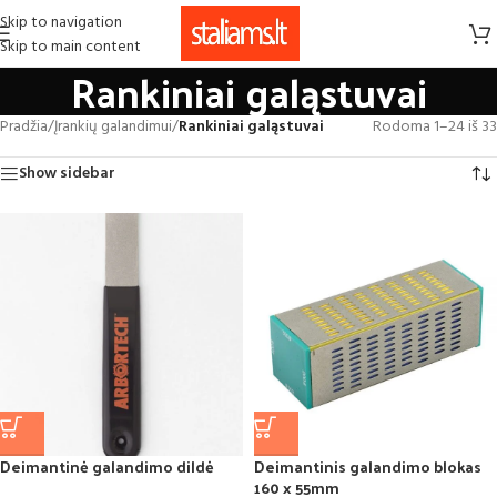
Skip to navigation
Skip to main content
Rankiniai galąstuvai
Pradžia
/
Įrankių galandimui
/
Rankiniai galąstuvai
Rodoma 1–24 iš 33
Show sidebar
Deimantinė galandimo dildė
Deimantinis galandimo blokas
160 x 55mm