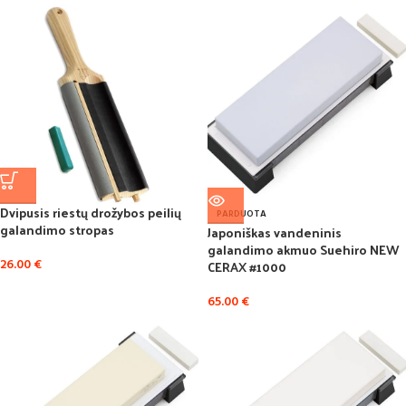
Dvipusis riestų drožybos peilių
PARDUOTA
galandimo stropas
Japoniškas vandeninis
galandimo akmuo Suehiro NEW
26.00
€
CERAX #1000
65.00
€