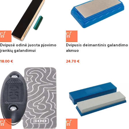
Dvipusė odinė juosta pjovimo
Dvipusis deimantinis galandimo
įrankių galandimui
akmuo
18.00
€
24.70
€