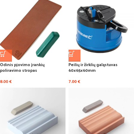
Odinis pjovimo įrankių
Peilių ir žirklių galąstuvas
poliravimo stropas
60x65x60mm
8.00
€
7.00
€