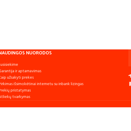
NAUDINGOS NUORODOS
Susisiekime
Garantija ir aptarnavimas
Kaip užsakyti prekes
Pirkimas išsimokėtinai internetu su inbank lizingas
Prekių pristatymas
Atliekų tvarkymas