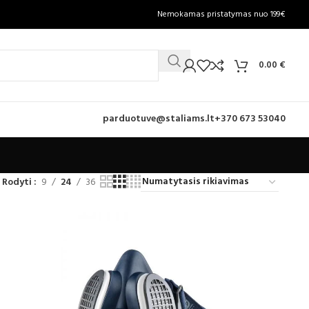
Nemokamas pristatymas nuo 199€
0.00
€
parduotuve@staliams.lt
+370 673 53040
Rodyti
9
24
36