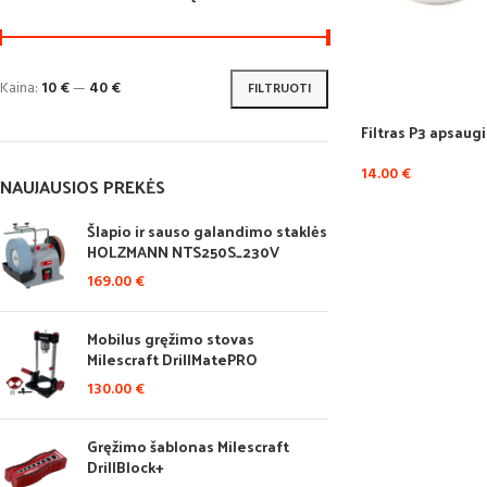
Kaina:
10 €
—
40 €
FILTRUOTI
Filtras P3 apsaug
14.00
€
NAUJAUSIOS PREKĖS
Šlapio ir sauso galandimo staklės
HOLZMANN NTS250S_230V
169.00
€
Mobilus gręžimo stovas
Milescraft DrillMatePRO
130.00
€
Gręžimo šablonas Milescraft
DrillBlock+