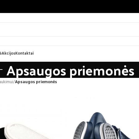
ė
Akcijos
Kontaktai
Apsaugos priemonės
raukimui
/
Apsaugos priemonės