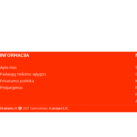
INFORMACIJA
Apie mus
Paslaugų teikimo sąlygos
Privatumo politika
Prisijungimas
Staliams.lt
2021 Sprendimas:
E-project.lt
.