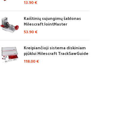
13.90
€
Kaištinių sujungimų šablonas
Milescraft JointMaster
53.90
€
Kreipiančioji sistema diskiniam
pjūklui Milescraft TrackSawGuide
118.00
€