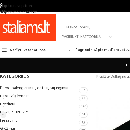
Skip to navigation
Skip to main content
PASIRINKTI KATEGORIJĄ
Pagrindinis
Apie mus
Parduotuv
Naršyti kategorijose
KATEGORIJOS
Pradžia
/
Dulkių nut
Darbo palengvinimui, detalių sujungimui
87
Dirbtuvių įrengimui
28
Drožimui
247
Dulkių nutraukimui
44
Frezavimui
75
Gręžimui