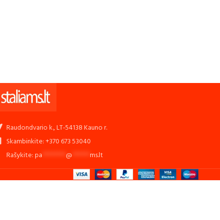
Raudondvario k., LT-54138 Kauno r.
Skambinkite: +370 673 53040
Rašykite:
pa
********
@
******
ms.lt