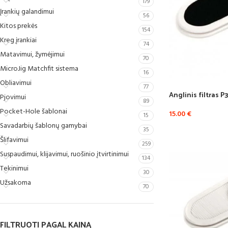
179
Įrankių galandimui
56
Kitos prekės
154
Kreg įrankiai
74
Matavimui, žymėjimui
70
MicroJig Matchfit sistema
16
Obliavimui
77
Anglinis filtras 
Pjovimui
89
Pocket-Hole šablonai
15.00
€
15
Savadarbių šablonų gamybai
35
Šlifavimui
259
Suspaudimui, klijavimui, ruošinio įtvirtinimui
134
Tekinimui
30
Užsakoma
70
FILTRUOTI PAGAL KAINĄ