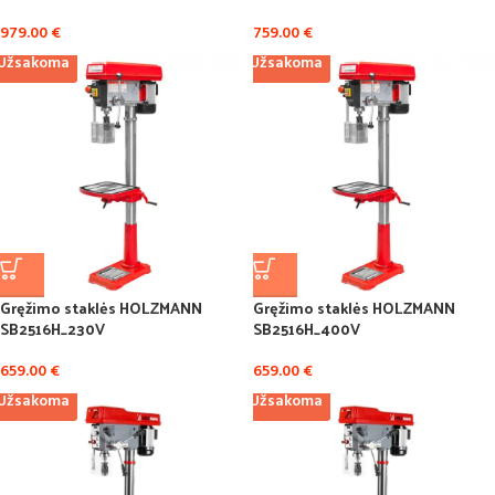
979.00
€
759.00
€
Užsakoma
Užsakoma
Gręžimo staklės HOLZMANN
Gręžimo staklės HOLZMANN
SB2516H_230V
SB2516H_400V
659.00
€
659.00
€
Užsakoma
Užsakoma