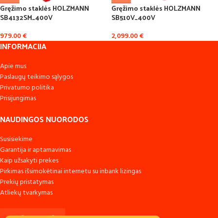
Gręžimo staklės HOLZMANN
Gręžimo staklės HOLZMANN
SB4132SM_400V
SB510V_400V
979.00
€
2,099.00
€
INFORMACIJA
Apie mus
Paslaugų teikimo sąlygos
Privatumo politika
Prisijungimas
NAUDINGOS NUORODOS
Susisiekime
Garantija ir aptarnavimas
Kaip užsakyti prekes
Pirkimas išsimokėtinai internetu su inbank lizingas
Prekių pristatymas
Atliekų tvarkymas