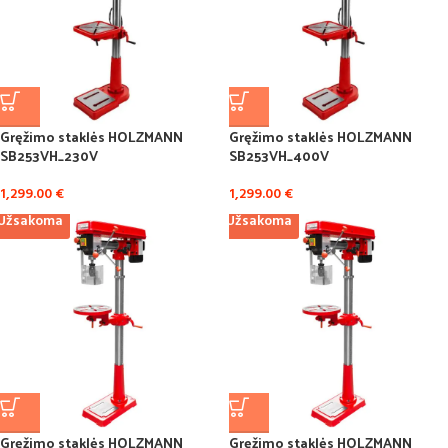
Gręžimo staklės HOLZMANN
Gręžimo staklės HOLZMANN
SB253VH_230V
SB253VH_400V
1,299.00
€
1,299.00
€
Užsakoma
Užsakoma
Gręžimo staklės HOLZMANN
Gręžimo staklės HOLZMANN