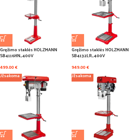
Gręžimo staklės HOLZMANN
Gręžimo staklės HOLZMANN
SB4116HN_400V
SB4132LR_400V
499.00
€
949.00
€
Užsakoma
Užsakoma