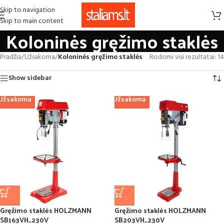
Skip to navigation
Skip to main content
Koloninės gręžimo staklės
Pradžia
/
Užsakoma
/
Koloninės gręžimo staklės
Rodomi visi rezultatai: 14
Show sidebar
Užsakoma
Užsakoma
Gręžimo staklės HOLZMANN
Gręžimo staklės HOLZMANN
SB163VH_230V
SB203VH_230V