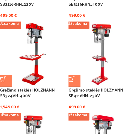
SB3116RHN_230V
SB3116RHN_400V
499.00
€
499.00
€
Užsakoma
Užsakoma
Gręžimo staklės HOLZMANN
Gręžimo staklės HOLZMANN
SB324VH_400V
SB4116HN_230V
1,549.00
€
499.00
€
Užsakoma
Užsakoma