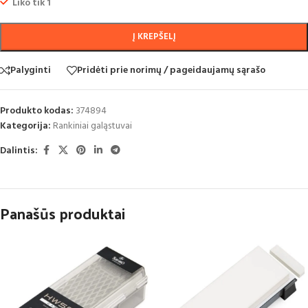
Liko tik 1
Į KREPŠELĮ
Palyginti
Pridėti prie norimų / pageidaujamų sąrašo
Produkto kodas:
374894
Kategorija:
Rankiniai galąstuvai
Dalintis:
Panašūs produktai