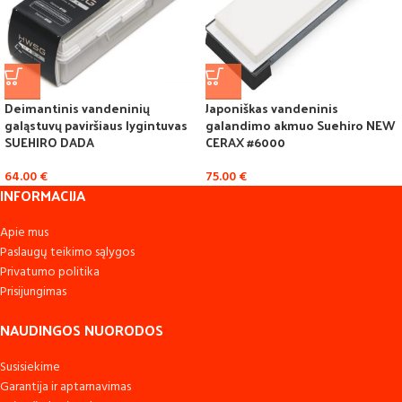
Deimantinis vandeninių
Japoniškas vandeninis
galąstuvų paviršiaus lygintuvas
galandimo akmuo Suehiro NEW
SUEHIRO DADA
CERAX #6000
64.00
€
75.00
€
INFORMACIJA
Apie mus
Paslaugų teikimo sąlygos
Privatumo politika
Prisijungimas
NAUDINGOS NUORODOS
Susisiekime
Garantija ir aptarnavimas