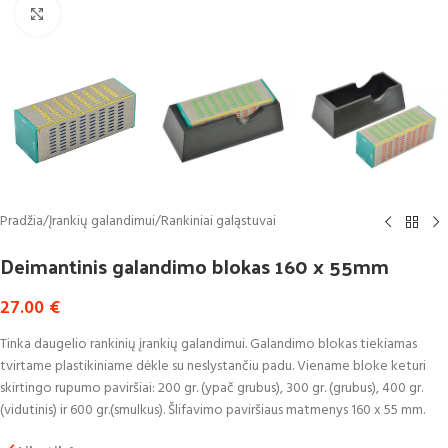
Click to enlarge
Pradžia
/
Įrankių galandimui
/
Rankiniai galąstuvai
Deimantinis galandimo blokas 160 x 55mm
27.00
€
Tinka daugelio rankinių įrankių galandimui. Galandimo blokas tiekiamas
tvirtame plastikiniame dėkle su neslystančiu padu. Viename bloke keturi
skirtingo rupumo paviršiai: 200 gr. (ypač grubus), 300 gr. (grubus), 400 gr.
(vidutinis) ir 600 gr.(smulkus). Šlifavimo paviršiaus matmenys 160 x 55 mm.