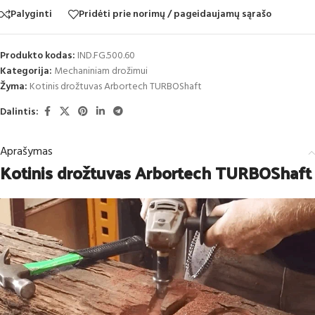
Palyginti
Pridėti prie norimų / pageidaujamų sąrašo
Produkto kodas:
IND.FG.500.60
Kategorija:
Mechaniniam drožimui
Žyma:
Kotinis drožtuvas Arbortech TURBOShaft
Dalintis:
Aprašymas
Kotinis drožtuvas Arbortech TURBOShaft