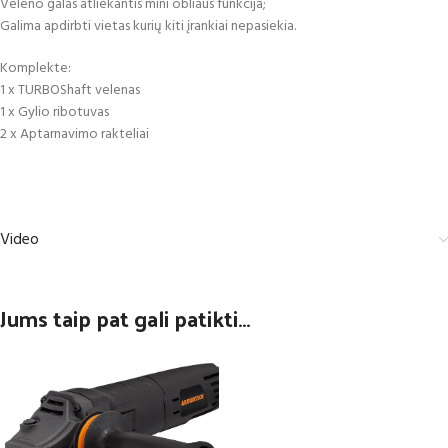
Veleno galas atliekantis mini obliaus funkcija;
Galima apdirbti vietas kurių kiti įrankiai nepasiekia.
Komplekte:
1 x TURBOShaft velenas
1 x Gylio ribotuvas
2 x Aptarnavimo rakteliai
Video
Jums taip pat gali patikti…