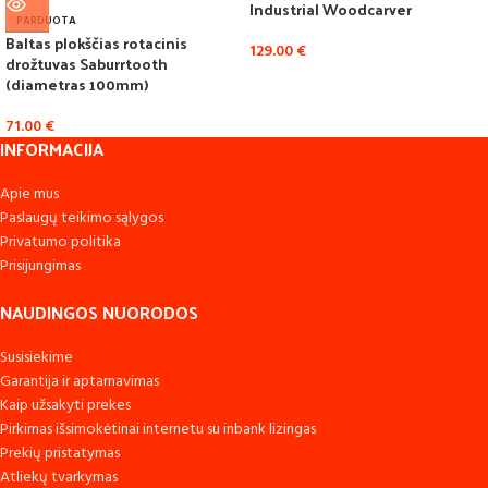
Industrial Woodcarver
PARDUOTA
Baltas plokščias rotacinis
129.00
€
drožtuvas Saburrtooth
(diametras 100mm)
71.00
€
INFORMACIJA
Apie mus
Paslaugų teikimo sąlygos
Privatumo politika
Prisijungimas
NAUDINGOS NUORODOS
Susisiekime
Garantija ir aptarnavimas
Kaip užsakyti prekes
Pirkimas išsimokėtinai internetu su inbank lizingas
Prekių pristatymas
Atliekų tvarkymas