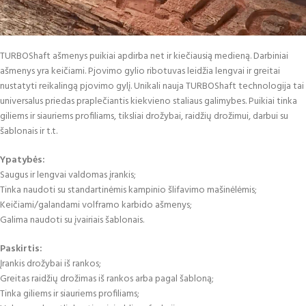
TURBOShaft ašmenys puikiai apdirba net ir kiečiausią medieną. Darbiniai
ašmenys yra keičiami. Pjovimo gylio ribotuvas leidžia lengvai ir greitai
nustatyti reikalingą pjovimo gylį. Unikali nauja TURBOShaft technologija tai
universalus priedas praplečiantis kiekvieno staliaus galimybes. Puikiai tinka
giliems ir siauriems profiliams, tiksliai drožybai, raidžių drožimui, darbui su
šablonais ir t.t.
Ypatybės:
Saugus ir lengvai valdomas įrankis;
Tinka naudoti su standartinėmis kampinio šlifavimo mašinėlėmis;
Keičiami/galandami volframo karbido ašmenys;
Galima naudoti su įvairiais šablonais.
Paskirtis:
Įrankis drožybai iš rankos;
Greitas raidžių drožimas iš rankos arba pagal šabloną;
Tinka giliems ir siauriems profiliams;