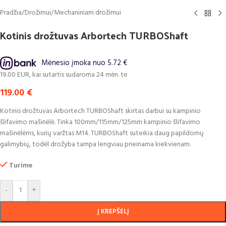
Pradžia
/
Drožimui
/
Mechaniniam drožimui
Kotinis drožtuvas Arbortech TURBOShaft
Mėnesio įmoka nuo 5.72 €
EUR, kai sutartis sudaroma 24 mėn. terminui, metinė palūkanų norma – 0%, su
119.00
€
Kotinis drožtuvas Arbortech TURBOShaft skirtas darbui su kampinio
šlifavimo mašinėlė. Tinka 100mm/115mm/125mm kampinio šlifavimo
mašinėlėms, kurių varžtas M14. TURBOShaft suteikia daug papildomų
galimybių, todėl drožyba tampa lengviau prieinama kiekvienam.
Turime
-
+
Į KREPŠELĮ