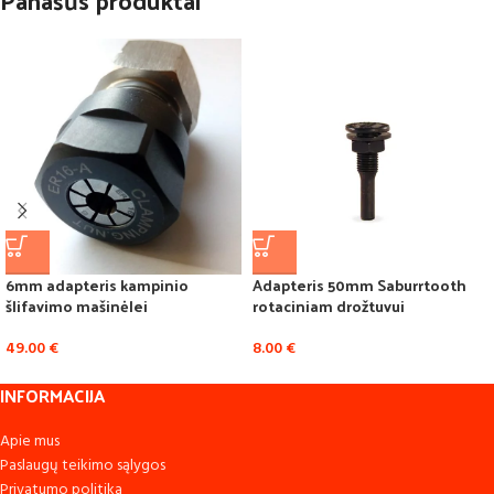
6mm adapteris kampinio
Adapteris 50mm Saburrtooth
šlifavimo mašinėlei
rotaciniam drožtuvui
49.00
€
8.00
€
INFORMACIJA
Apie mus
Paslaugų teikimo sąlygos
Privatumo politika