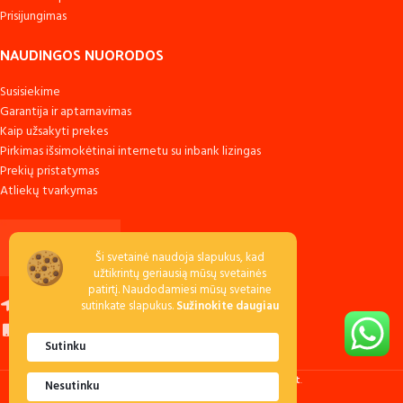
Prisijungimas
NAUDINGOS NUORODOS
Susisiekime
Garantija ir aptarnavimas
Kaip užsakyti prekes
Pirkimas išsimokėtinai internetu su inbank lizingas
Prekių pristatymas
Atliekų tvarkymas
Ši svetainė naudoja slapukus, kad
užtikrintų geriausią mūsų svetainės
patirtį. Naudodamiesi mūsų svetaine
Raudondvario k., LT-54138 Kauno r.
sutinkate slapukus.
Sužinokite daugiau
Skambinkite: +370 673 53040
Sutinku
Rašykite:
pa
********
@
******
ms.lt
Staliams.lt
2021 Sprendimas:
E-project.lt
.
Nesutinku