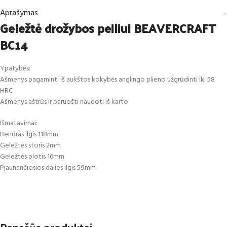
Aprašymas
Geležtė drožybos peiliui BEAVERCRAFT
BC14
Ypatybės:
Ašmenys pagaminti iš aukštos kokybės anglingo plieno užgrūdinti iki 58
HRC
Ašmenys aštrūs ir paruošti naudoti iš karto
Išmatavimai:
Bendras ilgis 118mm
Geležtės storis 2mm
Geležtės plotis 16mm
Pjaunančiosios dalies ilgis 59mm
Panašūs produktai