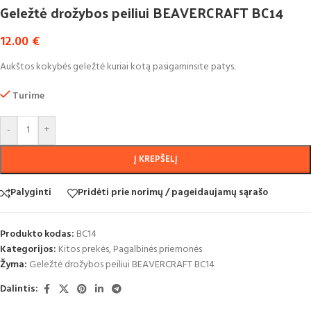
Geležtė drožybos peiliui BEAVERCRAFT BC14
12.00
€
Aukštos kokybės geležtė kuriai kotą pasigaminsite patys.
Turime
-
+
Į KREPŠELĮ
Palyginti
Pridėti prie norimų / pageidaujamų sąrašo
Produkto kodas:
BC14
Kategorijos:
Kitos prekės
,
Pagalbinės priemonės
Žyma:
Geležtė drožybos peiliui BEAVERCRAFT BC14
Dalintis: