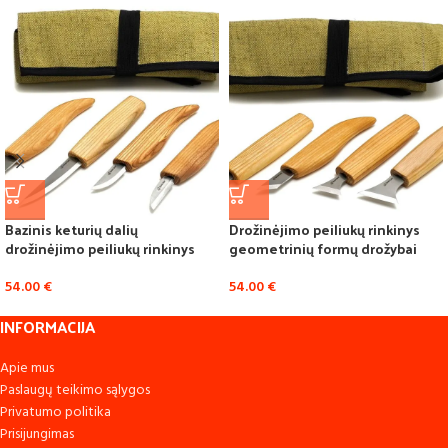
Bazinis keturių dalių
Drožinėjimo peiliukų rinkinys
drožinėjimo peiliukų rinkinys
geometrinių formų drožybai
54.00
€
54.00
€
INFORMACIJA
Apie mus
Paslaugų teikimo sąlygos
Privatumo politika
Prisijungimas