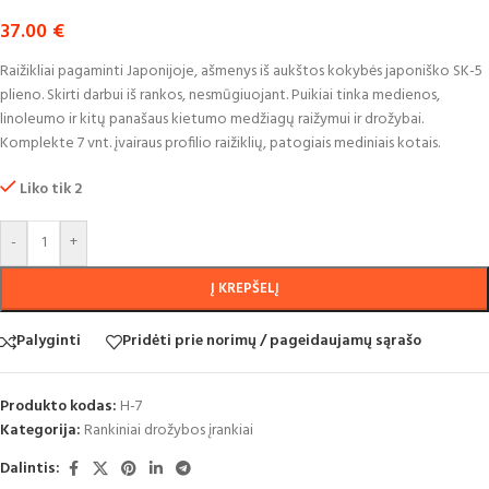
37.00
€
Raižikliai pagaminti Japonijoje, ašmenys iš aukštos kokybės japoniško SK-5
plieno. Skirti darbui iš rankos, nesmūgiuojant. Puikiai tinka medienos,
linoleumo ir kitų panašaus kietumo medžiagų raižymui ir drožybai.
Komplekte 7 vnt. įvairaus profilio raižiklių, patogiais mediniais kotais.
Liko tik 2
-
+
Į KREPŠELĮ
Palyginti
Pridėti prie norimų / pageidaujamų sąrašo
Produkto kodas:
H-7
Kategorija:
Rankiniai drožybos įrankiai
Dalintis: