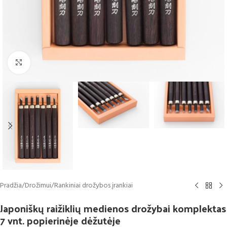
Click to enlarge
Pradžia
/
Drožimui
/
Rankiniai drožybos įrankiai
Japoniškų raižiklių medienos drožybai komplektas
7 vnt. popierinėje dėžutėje