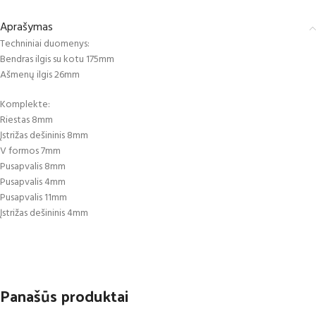
Aprašymas
Techniniai duomenys:
Bendras ilgis su kotu 175mm
Ašmenų ilgis 26mm
Komplekte:
Riestas 8mm
Įstrižas dešininis 8mm
V formos 7mm
Pusapvalis 8mm
Pusapvalis 4mm
Pusapvalis 11mm
Įstrižas dešininis 4mm
Panašūs produktai