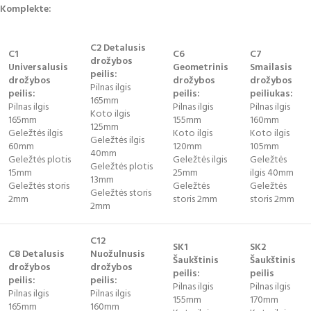
Komplekte:
C2 Detalusis
C1
C6
C7
drožybos
Universalusis
Geometrinis
Smailasis
peilis:
drožybos
drožybos
drožybos
Pilnas ilgis
peilis:
peilis:
peiliukas:
165mm
Pilnas ilgis
Pilnas ilgis
Pilnas ilgis
Koto ilgis
165mm
155mm
160mm
125mm
Geležtės ilgis
Koto ilgis
Koto ilgis
Geležtės ilgis
60mm
120mm
105mm
40mm
Geležtės plotis
Geležtės ilgis
Geležtės
Geležtės plotis
15mm
25mm
ilgis 40mm
13mm
Geležtės storis
Geležtės
Geležtės
Geležtės storis
2mm
storis 2mm
storis 2mm
2mm
C12
SK1
SK2
C8 Detalusis
Nuožulnusis
Šaukštinis
Šaukštinis
drožybos
drožybos
peilis:
peilis
peilis:
peilis:
Pilnas ilgis
Pilnas ilgis
Pilnas ilgis
Pilnas ilgis
155mm
170mm
165mm
160mm