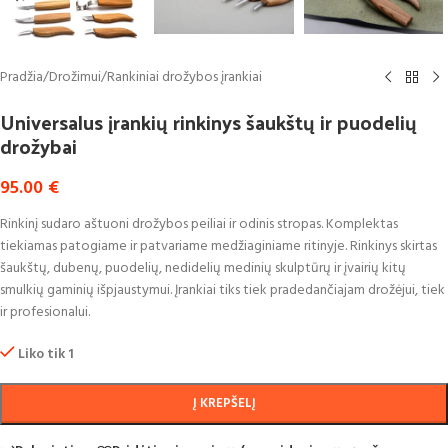
Pradžia
/
Drožimui
/
Rankiniai drožybos įrankiai
Universalus įrankių rinkinys šaukštų ir puodelių
drožybai
95.00
€
Rinkinį sudaro aštuoni drožybos peiliai ir odinis stropas. Komplektas
tiekiamas patogiame ir patvariame medžiaginiame ritinyje. Rinkinys skirtas
šaukštų, dubenų, puodelių, nedidelių medinių skulptūrų ir įvairių kitų
smulkių gaminių išpjaustymui. Įrankiai tiks tiek pradedančiajam drožėjui, tiek
ir profesionalui.
Liko tik 1
Į KREPŠELĮ