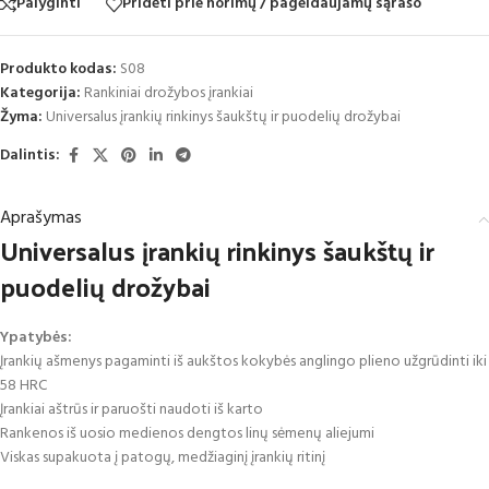
Palyginti
Pridėti prie norimų / pageidaujamų sąrašo
Produkto kodas:
S08
Kategorija:
Rankiniai drožybos įrankiai
Žyma:
Universalus įrankių rinkinys šaukštų ir puodelių drožybai
Dalintis:
Aprašymas
Universalus įrankių rinkinys šaukštų ir
puodelių drožybai
Ypatybės:
Įrankių ašmenys pagaminti iš aukštos kokybės anglingo plieno užgrūdinti iki
58 HRC
Įrankiai aštrūs ir paruošti naudoti iš karto
Rankenos iš uosio medienos dengtos linų sėmenų aliejumi
Viskas supakuota į patogų, medžiaginį įrankių ritinį