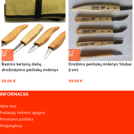
Bazinis keturių dalių
Drožimo peiliukų rinkinys Stubai
drožinėjimo peiliukų rinkinys
5 vnt.
54.00
€
69.00
€
INFORMACIJA
Apie mus
Paslaugų teikimo sąlygos
Privatumo politika
Prisijungimas