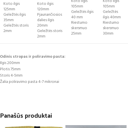
Koto ilgis
Koto ilgis
Koto ilgis
Koto ilgis
105mm
105mm
125mm
120mm
Geležtės ilgis
Geležtės
Geležtės ilgis
Pjaunančiosios
40 mm
ilgis 40mm
35mm
dalies ilgis
Riestumo
Riestumo
Geležtės storis
20mm
skersmuo
skersmuo
2mm
Geležtės storis
25mm
30mm
2mm
Odinis stropas ir poliravimo pasta:
Ilgis 200mm
Plotis 75mm
Storis 4-5mm
Žalia poliravimo pasta 4-7 mikronai
Panašūs produktai