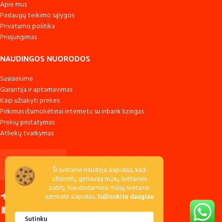
Apie mus
Paslaugų teikimo sąlygos
Privatumo politika
Prisijungimas
NAUDINGOS NUORODOS
Susisiekime
Garantija ir aptarnavimas
Kaip užsakyti prekes
Pirkimas išsimokėtinai internetu su inbank lizingas
Prekių pristatymas
Atliekų tvarkymas
Ši svetainė naudoja slapukus, kad
užtikrintų geriausią mūsų svetainės
patirtį. Naudodamiesi mūsų svetaine
Raudondvario k., LT-54138 Kauno r.
sutinkate slapukus.
Sužinokite daugiau
Skambinkite: +370 673 53040
Sutinku