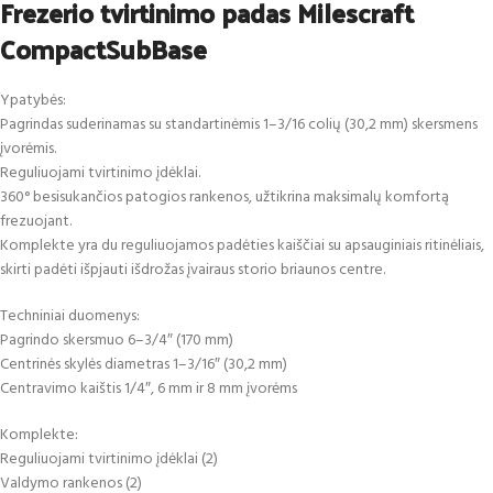
Frezerio tvirtinimo padas Milescraft
C
ompactSubBase
Ypatybės:
Pagrindas suderinamas su standartinėmis 1–3/16 colių (30,2 mm) skersmens
įvorėmis.
Reguliuojami tvirtinimo įdėklai.
360° besisukančios patogios rankenos, užtikrina maksimalų komfortą
frezuojant.
Komplekte yra du reguliuojamos padėties kaiščiai su apsauginiais ritinėliais,
skirti padėti išpjauti išdrožas įvairaus storio briaunos centre.
Techniniai duomenys:
Pagrindo skersmuo 6–3/4″ (170 mm)
Centrinės skylės diametras 1–3/16″ (30,2 mm)
Centravimo kaištis 1/4″, 6 mm ir 8 mm įvorėms
Komplekte:
Reguliuojami tvirtinimo įdėklai (2)
Valdymo rankenos (2)