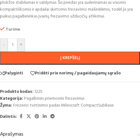
plokšte stabilumas ir valdymas.
Šis priedas yra suderinamas su visomis
kompaktiškomis ir apdailai skirtomis frezavimo mašinėlėmis, todėl jis yra
puikus pagalbininkas įvairių frezavimo užduočių atlikimui.
Turime
-
+
Į KREPŠELĮ
Palyginti
Pridėti prie norimų / pageidaujamų sąrašo
Produkto kodas:
1225
Kategorija:
Pagalbinės priemonės frezavimui
Žyma:
Frezerio tvirtinimo padas Milescraft CompactSubBase
Dalintis:
Aprašymas