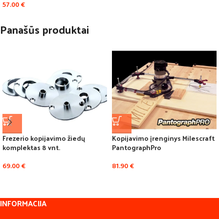
57.00
€
Panašūs produktai
Frezerio kopijavimo žiedų
Kopijavimo įrenginys Milescraft
komplektas 8 vnt.
PantographPro
69.00
€
81.90
€
INFORMACIJA