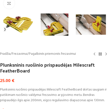
Click to enlarge
Pradžia
/
Frezavimui
/
Pagalbinės priemonės frezavimui
Plunksninis ruošinio prispaudėjas Milescraft
FeatherBoard
25.00
€
Plunksninis ruošinio prispaudėjas Milescraft FeatherBoard skirtas saugiam ir
patikimam ruošinio valdymui frezavimo ar pjovimo metu. Bendras
prispaudėjo ilgis apie 200mm, eigos reguliavimo diapazonas apie 130mm.