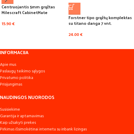
Centruojantis 5mm grąžtas
Milescraft CabinetMate
Forstner tipo grąžtų komplektas
su titano danga 7 vnt.
15.90
€
24.00
€
INFORMACIJA
Apie mus
Paslaugų teikimo sąlygos
Privatumo politika
Prisijungimas
NAUDINGOS NUORODOS
Susisiekime
Garantija ir aptarnavimas
Kaip užsakyti prekes
Pirkimas išsimokėtinai internetu su inbank lizingas