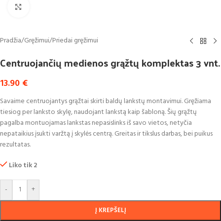
Click to enlarge
Pradžia
/
Gręžimui
/
Priedai gręžimui
Centruojančių medienos grąžtų komplektas 3 vnt.
13.90
€
Savaime centruojantys grąžtai skirti baldų lankstų montavimui. Gręžiama
tiesiog per lanksto skylę, naudojant lankstą kaip šabloną. Šių grąžtų
pagalba montuojamas lankstas nepasislinks iš savo vietos, netyčia
nepataikius įsukti varžtą į skylės centrą. Greitas ir tikslus darbas, bei puikus
rezultatas.
Liko tik 2
-
+
Į KREPŠELĮ