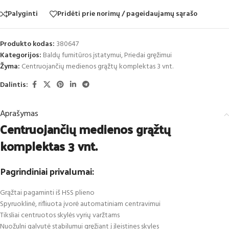
Palyginti
Pridėti prie norimų / pageidaujamų sąrašo
Produkto kodas:
380647
Kategorijos:
Baldų furnitūros įstatymui
,
Priedai gręžimui
Žyma:
Centruojančių medienos grąžtų komplektas 3 vnt.
Dalintis:
Aprašymas
Centruojančių medienos grąžtų
komplektas 3 vnt.
Pagrindiniai privalumai:
Grąžtai pagaminti iš HSS plieno
Spyruoklinė, rifliuota įvorė automatiniam centravimui
Tiksliai centruotos skylės vyrių varžtams
Nuožulni galvutė stabilumui gręžiant į įleistines skyles