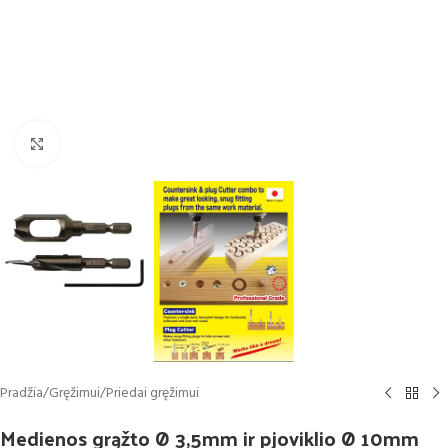
Click to enlarge
Pradžia
/
Gręžimui
/
Priedai gręžimui
Medienos grąžto Ø 3,5mm ir pjoviklio Ø 10mm