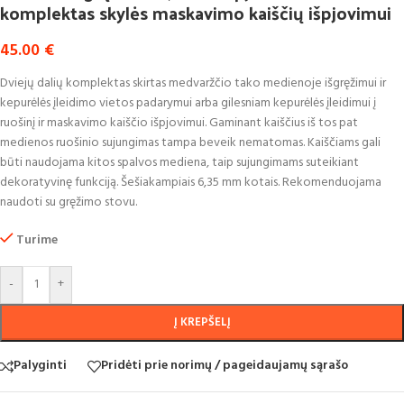
komplektas skylės maskavimo kaiščių išpjovimui
45.00
€
Dviejų dalių komplektas skirtas medvaržčio tako medienoje išgręžimui ir
kepurėlės įleidimo vietos padarymui arba gilesniam kepurėlės įleidimui į
ruošinį ir maskavimo kaiščio išpjovimui. Gaminant kaiščius iš tos pat
medienos ruošinio sujungimas tampa beveik nematomas. Kaiščiams gali
būti naudojama kitos spalvos mediena, taip sujungimams suteikiant
dekoratyvinę funkciją. Šešiakampiais 6,35 mm kotais. Rekomenduojama
naudoti su gręžimo stovu.
Turime
-
+
Į KREPŠELĮ
Palyginti
Pridėti prie norimų / pageidaujamų sąrašo