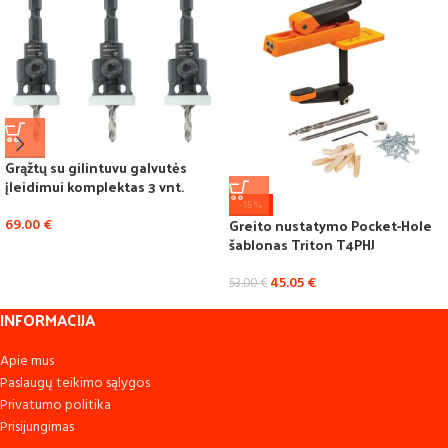
Grąžtų su gilintuvu galvutės
įleidimui komplektas 3 vnt.
-15%
Greito nustatymo Pocket-Hole
69.00
€
šablonas Triton T4PHJ
45.05
€
53.00
€
INFORMACIJA
Apie mus
Paslaugų teikimo sąlygos
Privatumo politika
Prisijungimas