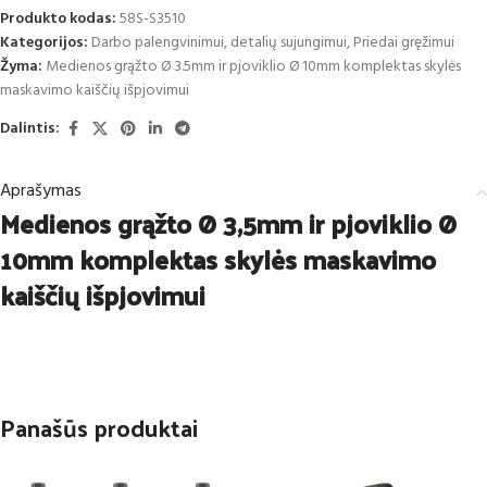
Produkto kodas:
58S-S3510
Kategorijos:
Darbo palengvinimui, detalių sujungimui
,
Priedai gręžimui
Žyma:
Medienos grąžto Ø 3.5mm ir pjoviklio Ø 10mm komplektas skylės
maskavimo kaiščių išpjovimui
Dalintis:
Aprašymas
Medienos grąžto Ø 3,5mm ir pjoviklio Ø
10mm komplektas skylės maskavimo
kaiščių išpjovimui
Panašūs produktai