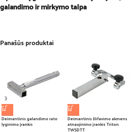
galandimo ir mirkymo talpa
Panašūs produktai
Deimantinis galandimo rato
Deimantinis šlifavimo akmens
lyginimo įrankis
atnaujinimo įrankis Triton
TWSDTT