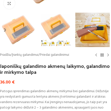
Click to enlarge
Pradžia
/
Įrankių galandimui
/
Priedai galandinimui
Japoniškų galandimo akmenų laikymo, galandimo
ir mirkymo talpa
36.00
€
Patogus sprendimas galandimo akmenų mirkymui bei galandimui. Dėžutėje
yra neslystanti gumuota lentyna akmens įtvirtinimui galandant ir atskiras
vandens rezervuaras mirkymui. Kai įrenginys nenaudojamas, jis taip pat yra
patogi laikymo dėžutė 2 – 3 galandimo akmenims, apsauganti juos nuo