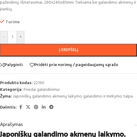
pažeidimų. Išmatavimai: 280x240x85mm. Tiekiama be galandimo akmenų ir
įrankių.
Turime
-
+
Į KREPŠELĮ
Palyginti
Pridėti prie norimų / pageidaujamų sąrašo
Produkto kodas:
22190
Kategorija:
Priedai galandinimui
Žyma:
Japoniškų galandimo akmenų laikymo galandimo ir mirkymo talpa
Dalintis:
Aprašymas
Japoniškų galandimo akmenų laikymo,