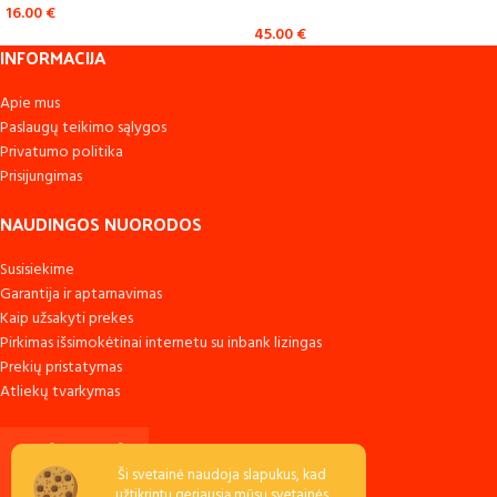
16.00
€
45.00
€
INFORMACIJA
Apie mus
Paslaugų teikimo sąlygos
Privatumo politika
Prisijungimas
NAUDINGOS NUORODOS
Susisiekime
Garantija ir aptarnavimas
Kaip užsakyti prekes
Pirkimas išsimokėtinai internetu su inbank lizingas
Prekių pristatymas
Atliekų tvarkymas
Ši svetainė naudoja slapukus, kad
užtikrintų geriausią mūsų svetainės