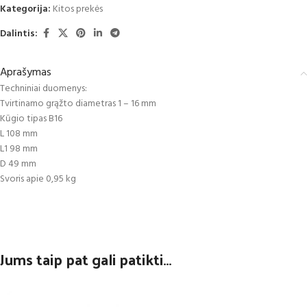
Kategorija:
Kitos prekės
Dalintis:
Aprašymas
Techniniai duomenys:
Tvirtinamo grąžto diametras 1 – 16 mm
Kūgio tipas B16
L 108 mm
L1 98 mm
D 49 mm
Svoris apie 0,95 kg
Jums taip pat gali patikti…