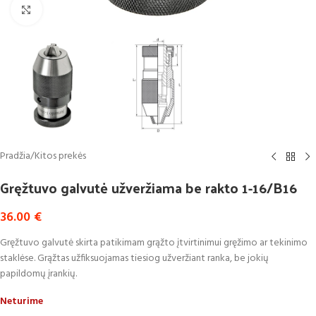
Click to enlarge
Pradžia
/
Kitos prekės
Gręžtuvo galvutė užveržiama be rakto 1-16/B16
36.00
€
Gręžtuvo galvutė skirta patikimam grąžto įtvirtinimui gręžimo ar tekinimo
staklėse. Grąžtas užfiksuojamas tiesiog užveržiant ranka, be jokių
papildomų įrankių.
Neturime