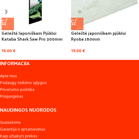
Geležtė Japoniškam Pjūklui
Geležtė japoniškam pjūklui
Kataba Shark Saw Pro 300mm
Ryoba 180mm
16.00
€
19.00
€
INFORMACIJA
Apie mus
Paslaugų teikimo sąlygos
Privatumo politika
Prisijungimas
NAUDINGOS NUORODOS
Susisiekime
Garantija ir aptarnavimas
Kaip užsakyti prekes