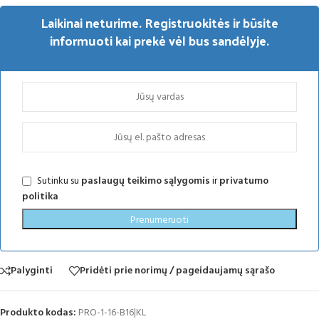
Laikinai neturime. Registruokitės ir būsite
informuoti kai prekė vėl bus sandėlyje.
Sutinku su
paslaugų teikimo sąlygomis
ir
privatumo
politika
Prenumeruoti
Palyginti
Pridėti prie norimų / pageidaujamų sąrašo
Produkto kodas:
PRO-1-16-B16|KL