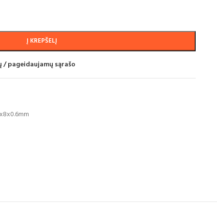
Į KREPŠELĮ
mų / pageidaujamų sąrašo
0x8x0.6mm