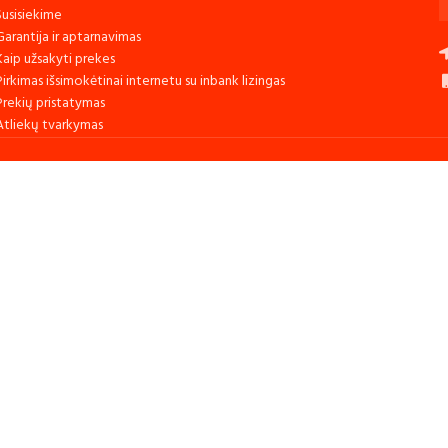
Susisiekime
Garantija ir aptarnavimas
Kaip užsakyti prekes
Pirkimas išsimokėtinai internetu su inbank lizingas
Prekių pristatymas
Atliekų tvarkymas