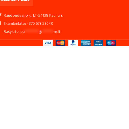
Raudondvario k., LT-54138 Kauno r.
Skambinkite: +370 673 53040
Rašykite:
pa
********
@
******
ms.lt