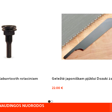
aburrtooth rotaciniam
Geležtė japoniškam pjūklui Dozuki
22.00
€
NAUDINGOS NUORODOS