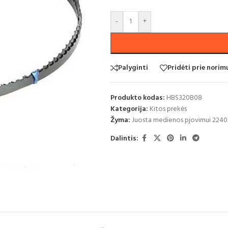
-
+
Palyginti
Pridėti prie nori
Produkto kodas:
HBS320B08
Kategorija:
Kitos prekės
Žyma:
Juosta medienos pjovimui 224
Dalintis: