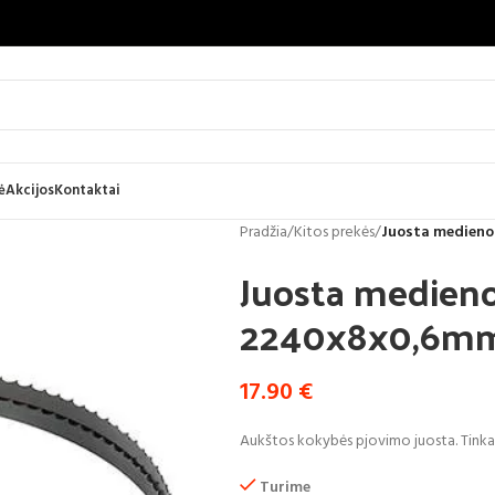
ė
Akcijos
Kontaktai
Pradžia
/
Kitos prekės
/
Juosta medieno
Juosta medieno
2240x8x0,6m
17.90
€
Aukštos kokybės pjovimo juosta. Tinka
Turime