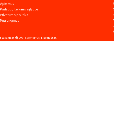
Apie mus
Paslaugų teikimo sąlygos
Privatumo politika
Prisijungimas
Staliams.lt
2021 Sprendimas:
E-project.lt
.