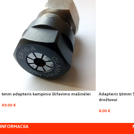
6mm adapteris kampinio šlifavimo mašinėlei
Adapteris 50mm S
drožtuvui
49.00
€
8.00
€
INFORMACIJA