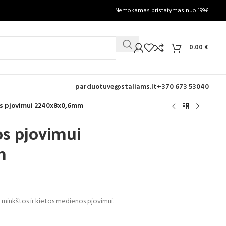
Nemokamas pristatymas nuo 199€
0.00
€
parduotuve@staliams.lt
+370 673 53040
s pjovimui 2240x8x0,6mm
s pjovimui
m
 minkštos ir kietos medienos pjovimui.