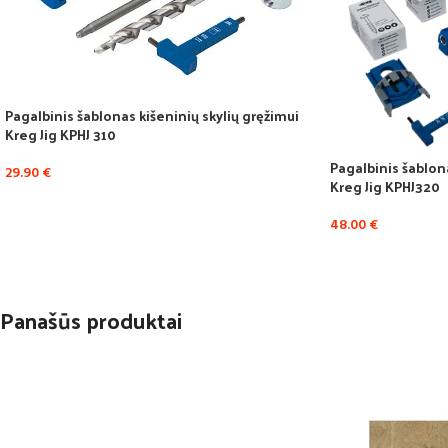
Pagalbinis šablonas kišeninių skylių gręžimui
Kreg Jig KPHJ 310
Pagalbinis šablona
29.90
€
Kreg Jig KPHJ320
48.00
€
Panašūs produktai