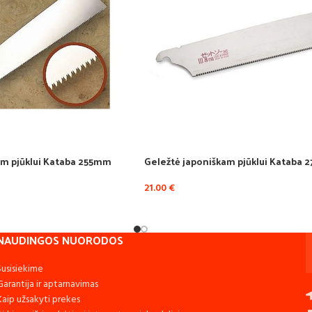
am pjūklui Kataba 255mm
Geležtė japoniškam pjūklui Kataba
21.00
€
NAUDINGOS NUORODOS
Susisiekime
Garantija ir aptarnavimas
Kaip užsakyti prekes