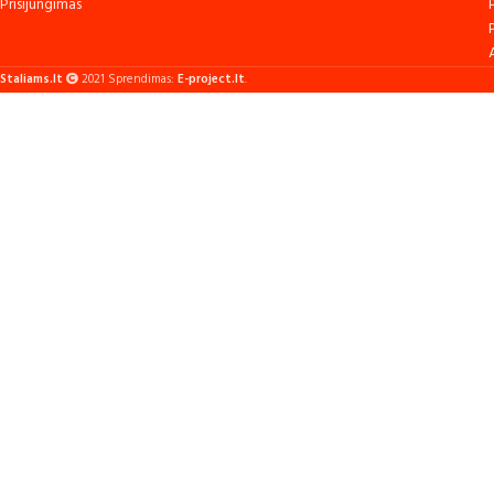
Prisijungimas
Staliams.lt
2021 Sprendimas:
E-project.lt
.