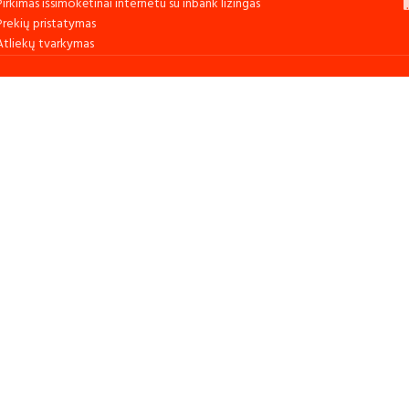
Pirkimas išsimokėtinai internetu su inbank lizingas
Prekių pristatymas
Atliekų tvarkymas