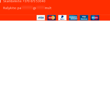
Skambinkite: +370 673 53040
Rašykite:
pa
********
@
******
ms.lt