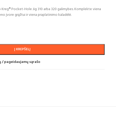
o Kreg® Pocket-Hole Jig 310 arba 320 galimybes. Komplekte viena
no įvore grąžtui ir viena praplatinimo kaladėlė.
Į KREPŠELĮ
mų / pageidaujamų sąrašo