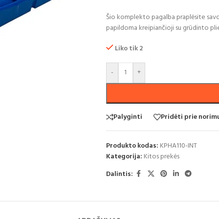
Šio komplekto pagalba praplėsite sav
papildoma kreipiančioji su grūdinto plie
Liko tik 2
-
+
Palyginti
Pridėti prie nori
Produkto kodas:
KPHA110-INT
Kategorija:
Kitos prekės
Dalintis: