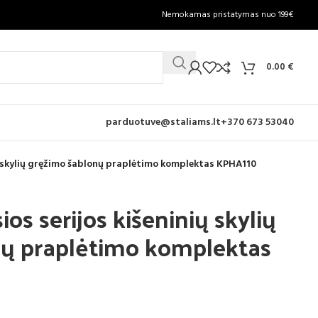
Nemokamas pristatymas nuo 199€
0.00
€
parduotuve@staliams.lt
+370 673 53040
ių skylių gręžimo šablonų praplėtimo komplektas KPHA110
os serijos kišeninių skylių
nų praplėtimo komplektas