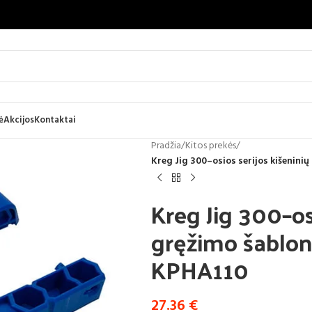
ė
Akcijos
Kontaktai
Pradžia
/
Kitos prekės
/
Kreg Jig 300–osios serijos kišenin
Kreg Jig 300–osi
gręžimo šablo
KPHA110
27.36
€