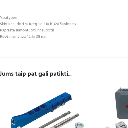
Ypatybės:
Skirta naudoti su Kreg Jig 310 ir 320 šablonais
Paprasta sumontuoti ir naudotis
Ruošiniams nuo 12 iki 38 mm
Jums taip pat gali patikti…