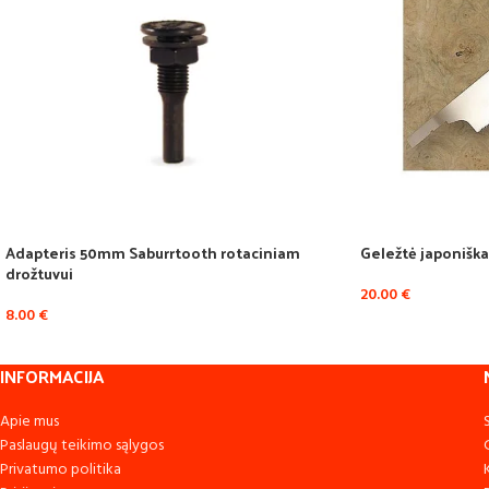
Adapteris 50mm Saburrtooth rotaciniam
Geležtė japonišk
drožtuvui
20.00
€
8.00
€
INFORMACIJA
Apie mus
Paslaugų teikimo sąlygos
Privatumo politika