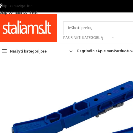
Skip to navigation
Skip to main content
PASIRINKTI KATEGORIJĄ
Pagrindinis
Apie mus
Parduotuv
Naršyti kategorijose