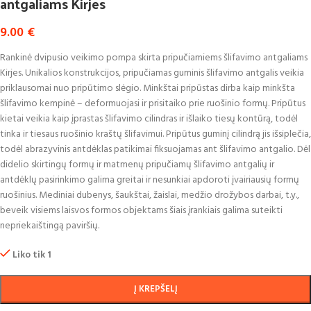
antgaliams Kirjes
9.00
€
Rankinė dvipusio veikimo pompa skirta pripučiamiems šlifavimo antgaliams
Kirjes. Unikalios konstrukcijos, pripučiamas guminis šlifavimo antgalis veikia
priklausomai nuo pripūtimo slėgio. Minkštai pripūstas dirba kaip minkšta
šlifavimo kempinė – deformuojasi ir prisitaiko prie ruošinio formų. Pripūtus
kietai veikia kaip įprastas šlifavimo cilindras ir išlaiko tiesų kontūrą, todėl
tinka ir tiesaus ruošinio kraštų šlifavimui. Pripūtus guminį cilindrą jis išsiplečia,
todėl abrazyvinis antdėklas patikimai fiksuojamas ant šlifavimo antgalio. Dėl
didelio skirtingų formų ir matmenų pripučiamų šlifavimo antgalių ir
antdėklų pasirinkimo galima greitai ir nesunkiai apdoroti įvairiausių formų
ruošinius. Mediniai dubenys, šaukštai, žaislai, medžio drožybos darbai, t.y.,
beveik visiems laisvos formos objektams šiais įrankiais galima suteikti
nepriekaištingą paviršių.
Liko tik 1
Į KREPŠELĮ