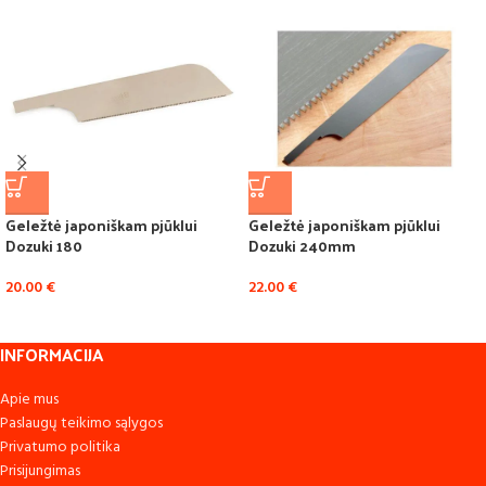
Geležtė japoniškam pjūklui
Geležtė japoniškam pjūklui
Dozuki 180
Dozuki 240mm
20.00
€
22.00
€
INFORMACIJA
Apie mus
Paslaugų teikimo sąlygos
Privatumo politika
Prisijungimas