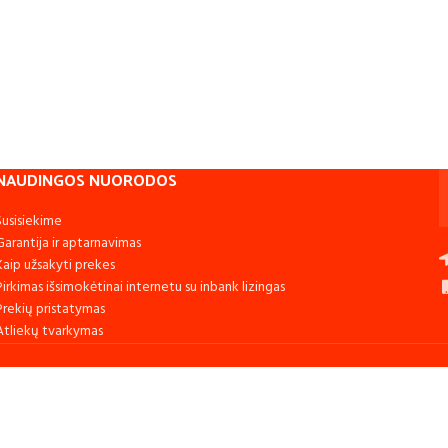
NAUDINGOS NUORODOS
Susisiekime
Garantija ir aptarnavimas
Kaip užsakyti prekes
Pirkimas išsimokėtinai internetu su inbank lizingas
Prekių pristatymas
Atliekų tvarkymas