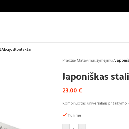
ė
Akcijos
Kontaktai
Pradžia
/
Matavimui, žymėjimui
/
Japoniš
Japoniškas sta
23.00
€
Kombinuotas, universalaus pritaikymo 45
Turime