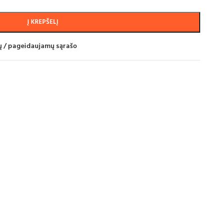
Į KREPŠELĮ
mų / pageidaujamų sąrašo