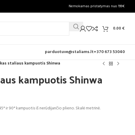
Nemokamas pristatymas nuo 199€
0.00
€
parduotuve@staliams.lt
+370 673 53040
kas staliaus kampuotis Shinwa
liaus kampuotis Shinwa
° ir 90° kampuotis iš nerūdijančio plieno. Skalė metrinė.