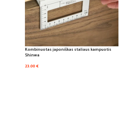
Kombinuotas japoniškas staliaus kampuotis
Kombi
Shinwa
7.50
€
23.00
€