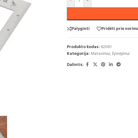
-
+
Palyginti
Pridėti prie nori
Produkto kodas:
62081
Kategorija:
Matavimui, žymėjimui
Dalintis: