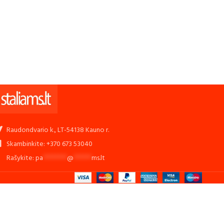
Raudondvario k., LT-54138 Kauno r.
Skambinkite: +370 673 53040
Rašykite:
pa
********
@
******
ms.lt