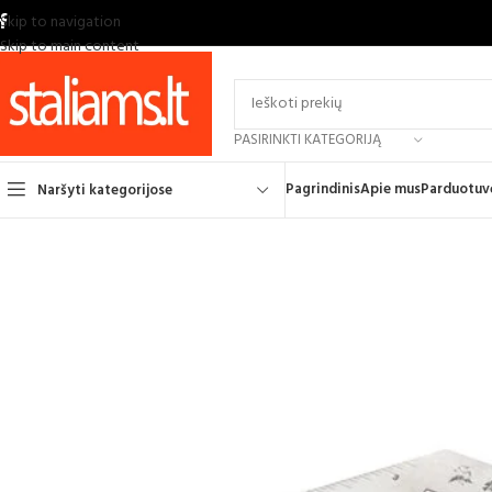
Skip to navigation
Skip to main content
PASIRINKTI KATEGORIJĄ
Pagrindinis
Apie mus
Parduotuv
Naršyti kategorijose