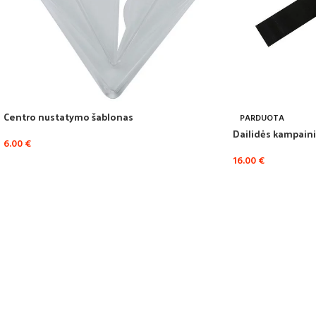
Centro nustatymo šablonas
PARDUOTA
Dailidės kampai
6.00
€
16.00
€