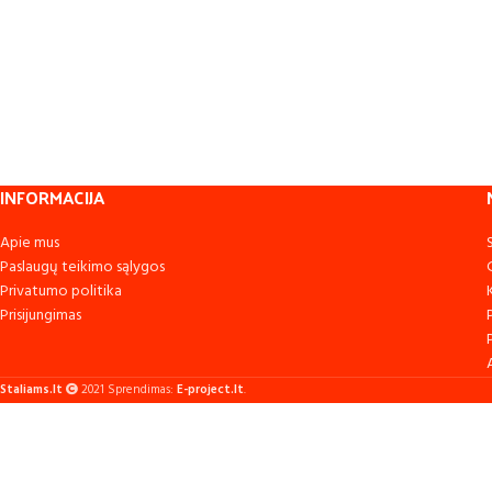
INFORMACIJA
Apie mus
Paslaugų teikimo sąlygos
Privatumo politika
Prisijungimas
Staliams.lt
2021 Sprendimas:
E-project.lt
.