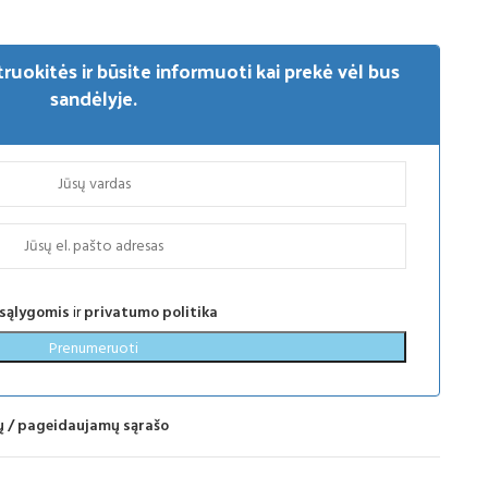
truokitės ir būsite informuoti kai prekė vėl bus
sandėlyje.
 sąlygomis
ir
privatumo politika
Prenumeruoti
mų / pageidaujamų sąrašo