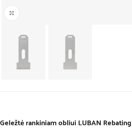
Click to enlarge
Geležtė rankiniam obliui LUBAN Rebating