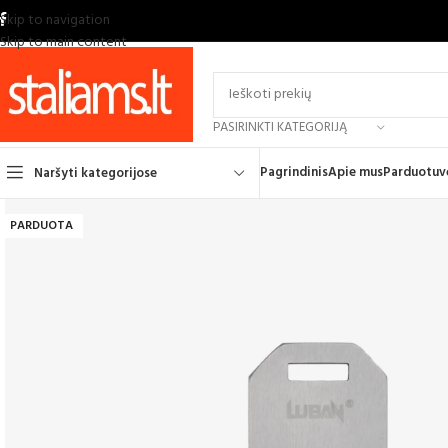
Skip to navigation
Skip to main content
PASIRINKTI KATEGORIJĄ
Pagrindinis
Apie mus
Parduotuv
Naršyti kategorijose
PARDUOTA