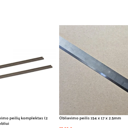
vimo peilių komplektas (2
Obliavimo peilis 154 x 17 x 2.5mm
obliui