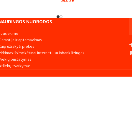
25.00
€
NAUDINGOS NUORODOS
Susisiekime
Garantija ir aptarnavimas
Kaip užsakyti prekes
Pirkimas išsimokėtinai internetu su inbank lizingas
Prekių pristatymas
Atliekų tvarkymas