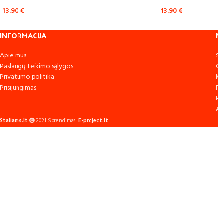
13.90
€
13.90
€
INFORMACIJA
Apie mus
Paslaugų teikimo sąlygos
Privatumo politika
Prisijungimas
Staliams.lt
2021 Sprendimas:
E-project.lt
.