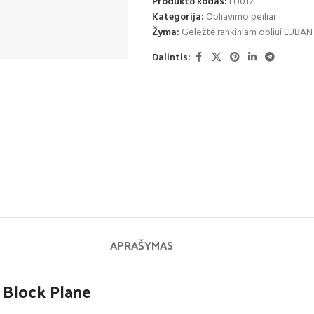
Produkto kodas:
LU012
Kategorija:
Obliavimo peiliai
Žyma:
Geležtė rankiniam obliui LUBAN
Dalintis:
APRAŠYMAS
 Block Plane