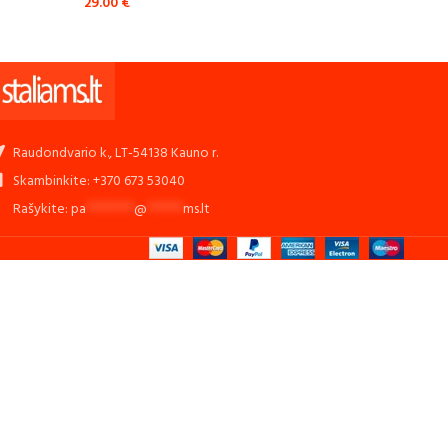
29.00
€
28.00
Raudondvario k., LT-54138 Kauno r.
Skambinkite: +370 673 53040
Rašykite:
pa
********
@
******
ms.lt