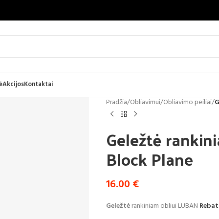
ė
Akcijos
Kontaktai
Pradžia
/
Obliavimui
/
Obliavimo peiliai
/
G
Geležtė rankin
Block Plane
16.00
€
Geležtė
rankiniam obliui LUBAN
Rebat