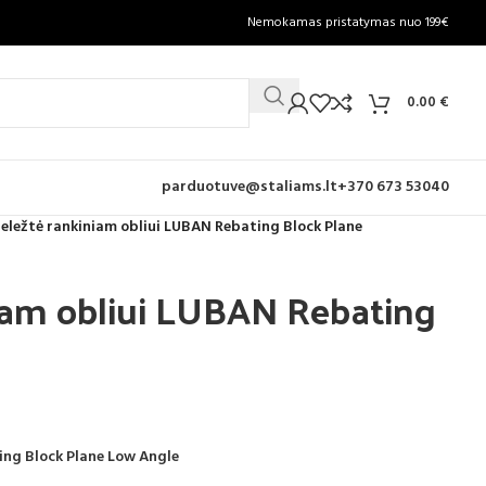
Nemokamas pristatymas nuo 199€
0.00
€
parduotuve@staliams.lt
+370 673 53040
eležtė rankiniam obliui LUBAN Rebating Block Plane
iam obliui LUBAN Rebating
ing
Block Plane Low Angle