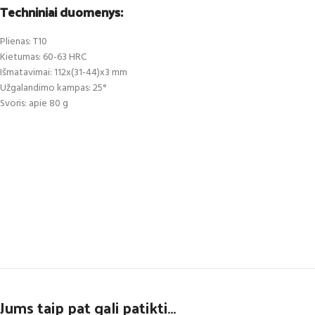
Techniniai duomenys:
Plienas: T10
Kietumas: 60-63 HRC
Išmatavimai: 112x(31-44)x3 mm
Užgalandimo kampas: 25°
Svoris: apie 80 g
Jums taip pat gali patikti…