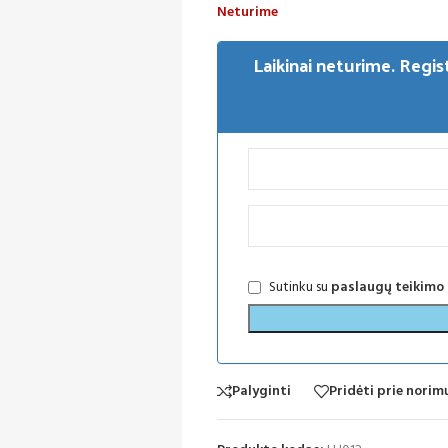
Neturime
Laikinai neturime. Regis
Sutinku su
paslaugų teikimo
Palyginti
Pridėti prie nori