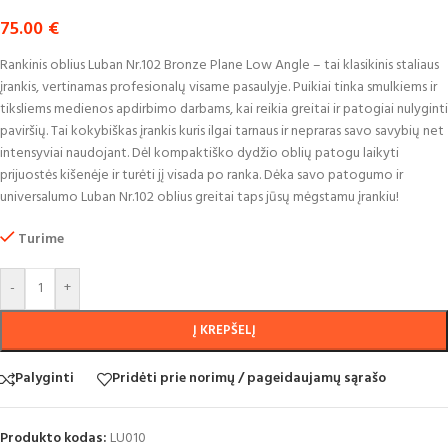
75.00
€
Rankinis oblius Luban Nr.102 Bronze Plane Low Angle – tai klasikinis staliaus
įrankis, vertinamas profesionalų visame pasaulyje. Puikiai tinka smulkiems ir
tiksliems medienos apdirbimo darbams, kai reikia greitai ir patogiai nulyginti
paviršių. Tai kokybiškas įrankis kuris ilgai tarnaus ir nepraras savo savybių net
intensyviai naudojant. Dėl kompaktiško dydžio oblių patogu laikyti
prijuostės kišenėje ir turėti jį visada po ranka. Dėka savo patogumo ir
universalumo Luban Nr.102 oblius greitai taps jūsų mėgstamu įrankiu!
Turime
-
+
Į KREPŠELĮ
Palyginti
Pridėti prie norimų / pageidaujamų sąrašo
Produkto kodas:
LU010