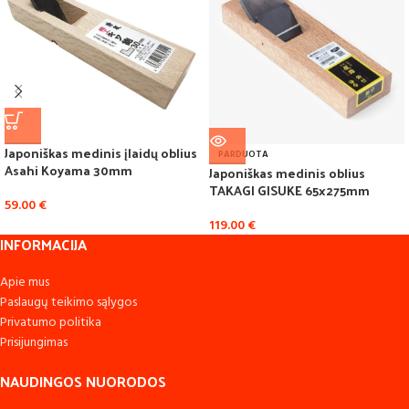
Japoniškas medinis įlaidų oblius
PARDUOTA
Asahi Koyama 30mm
Japoniškas medinis oblius
TAKAGI GISUKE 65x275mm
59.00
€
119.00
€
INFORMACIJA
Apie mus
Paslaugų teikimo sąlygos
Privatumo politika
Prisijungimas
NAUDINGOS NUORODOS