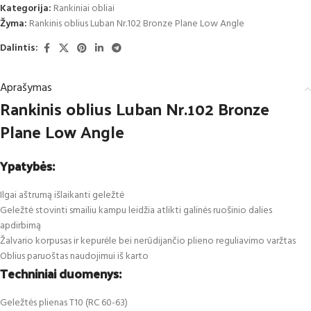
Kategorija:
Rankiniai obliai
Žyma:
Rankinis oblius Luban Nr.102 Bronze Plane Low Angle
Dalintis:
Aprašymas
Rankinis oblius Luban Nr.102 Bronze
Plane Low Angle
Ypatybės:
Ilgai aštrumą išlaikanti geležtė
Geležtė stovinti smailiu kampu leidžia atlikti galinės ruošinio dalies
apdirbimą
Žalvario korpusas ir kepurėle bei nerūdijančio plieno reguliavimo varžtas
Oblius paruoštas naudojimui iš karto
Techniniai duomenys:
Geležtės plienas T10 (RC 60-63)