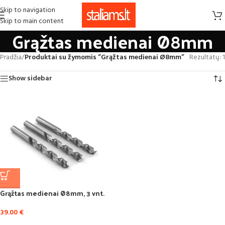
Skip to navigation
Skip to main content
Grąžtas medienai Ø8mm
Pradžia
/
Produktai su žymomis “Grąžtas medienai Ø8mm”
Rezultatų: 1
Show sidebar
Grąžtas medienai Ø8mm, 3 vnt.
39.00
€