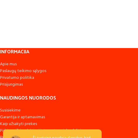
INFORMACIJA
Apie mus
Paslaugų teikimo sąlygos
Privatumo politika
Prisijungimas
NAUDINGOS NUORODOS
Susisiekime
Garantija ir aptarnavimas
Kaip užsakyti prekes
Pirkimas išsimokėtinai internetu su inbank lizingas
Prekių pristatymas