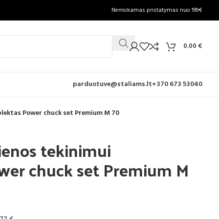
Nemokamas pristatymas nuo 199€
0.00
€
parduotuve@staliams.lt
+370 673 53040
lektas Power chuck set Premium M 70
enos tekinimui
wer chuck set Premium M