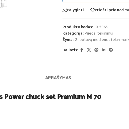
Palyginti
Pridėti prie nori
Produkto kodas:
10-5065
Kategorija:
Priedai tekinimui
Žyma:
Griebtuvų medienos tekinimui
Dalintis:
APRAŠYMAS
s Power chuck set Premium M 70