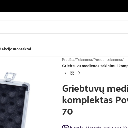
ė
Akcijos
Kontaktai
Pradžia
/
Tekinimui
/
Priedai tekinimui
/
Griebtuvų medienos tekinimui komp
Griebtuvų medi
komplektas Po
70