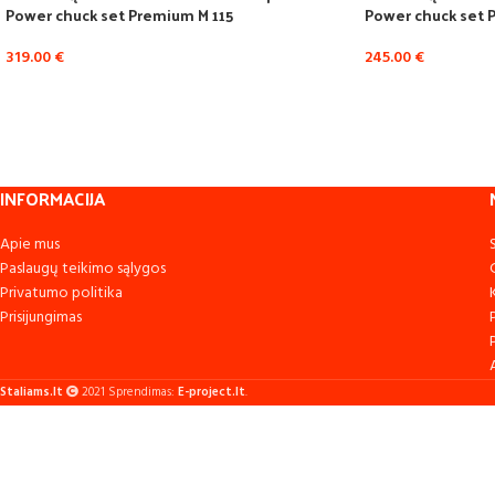
Power chuck set Premium M 115
Power chuck set 
319.00
€
245.00
€
INFORMACIJA
Apie mus
Paslaugų teikimo sąlygos
Privatumo politika
Prisijungimas
Staliams.lt
2021 Sprendimas:
E-project.lt
.