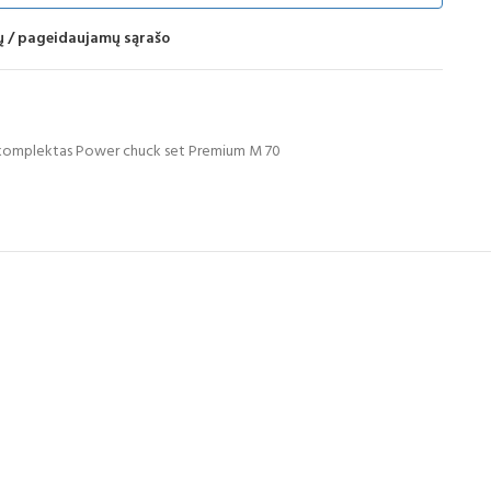
mų / pageidaujamų sąrašo
 komplektas Power chuck set Premium M 70