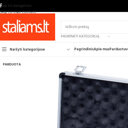
Skip to navigation
Skip to main content
PASIRINKTI KATEGORIJĄ
Pagrindinis
Apie mus
Parduotuv
Naršyti kategorijose
PARDUOTA