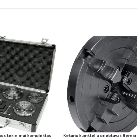
os tekinimui komplektas
Keturių kumštelių griebtuvas Berna