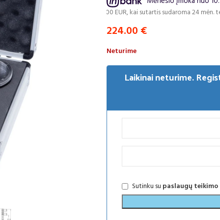
Mėnesio įmoka nuo 10.
iui, skolinantis 224.00 EUR, kai sutartis sudaroma 24 mėn. terminui, metin
224.00
€
Neturime
Laikinai neturime. Regis
Sutinku su
paslaugų teikimo