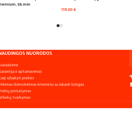
Premium, 95 mm
119.00
€
NAUDINGOS NUORODOS
Susisiekime
Garantija ir aptarnavimas
Kaip užsakyti prekes
Pirkimas išsimokėtinai internetu su inbank lizingas
Prekių pristatymas
Atliekų tvarkymas