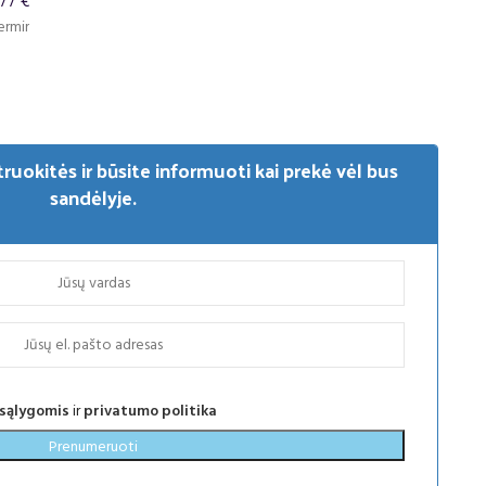
77 €
ė palūkanų norma – 0%, sutarties sudarymo mokestis – 1%, sutarties admini
truokitės ir būsite informuoti kai prekė vėl bus
sandėlyje.
 sąlygomis
ir
privatumo politika
Prenumeruoti