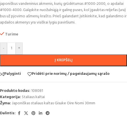
japoniškus vandeninius akmenis, kurių grūdėtumas #1000-2000, o apdailai
#1000-4000. Galąskite nuožulniąją ir galinę puses, kol įgaubtas reljefas (ura)
bus už pjovimo ašmenų krašto. Prieš galandant įsitikinkite, kad galandimo ir
apdailos akmenys yra visiškai lygiu paviršiumi.
Turime
-
+
Į KREPŠELĮ
Palyginti
Pridėti prie norimų / pageidaujamų sąrašo
Produkto kodas:
108081
Kategorija:
Staliaus kaltai
Žyma:
Japoniškas staliaus kaltas Gisuke Oire Nomi 30mm
Dalintis: