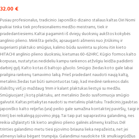
32.00
€
Pusiau profesionalus, tradicinio Japoniško dizaino staliaus kaltas Oiri Nomi
puikiai tinka tiek profesionaliems medžio meistrams, tiek ir
pradedantiesiems. Kaltai pagaminti iš dviejų sluoksnių aukštos kokybės
anglinio plieno. Minkšta geležis, apsauganti ašmenis nuo įtrūkimų ir
sugerianti plaktuko smūgius, kalimo būdu suvirinta su plonu itin kieto
HITACHI anglinio plieno sluoksniu, kietumas 60-62HRC. Kūgio formos kalto
korpusas, nustatytas nedideliu kampu rankenos atžvilgiu leidžia padidinti
darbinį gylį. Kalto kotas iš baltojo ąžuolo. Smūgio žiedas koto gale labai
prailgina rankenų tarnavimo laiką. Prieš pradedant naudoti naują kaltą,
metalinis žiedas turi būti sumontuotas taip, kad medinė rankenos dalis
išsikištų virš jo maždaug 1mm ir kalant plaktukas liestųsi su medžiu.
Smūgiuojant į kotą plaktuku, ant metalinio žiedo susiformuoja smūgio
galvutė. Kaltas pritaikytas naudoti su metaliniu plaktuku. Tradicinis įgaubtas
japoniško kalto reljefas (ura) peilio gale sumažina kontaktinį paviršių, taigi ir
trintį bei reikalingą pjovimo jėgą. Tai taip pat supaprastina galandimą, nes
reikia užglaistyti tik kieto anglinio plieno galinės ašmenų kraštus. Dėl
trinties galandimo metu tiesi pjovimo briauna lieka nepažeista, net jei
ašmenys laikui bėgant trumpėja. Galandimui naudokite tik smulkiagrūdžius