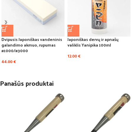
Dvipusis Japoniškas vandeninis
Japoniškas dervų ir apnašų
galandimo akmuo, rupumas
valiklis Yanipika 100ml
#1000/#3000
12.00
€
44.00
€
Panašūs produktai