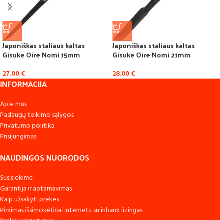
Japoniškas staliaus kaltas
Japoniškas staliaus kaltas
Gisuke Oire Nomi 15mm
Gisuke Oire Nomi 21mm
27.00
€
28.00
€
INFORMACIJA
Apie mus
Paslaugų teikimo sąlygos
Privatumo politika
Prisijungimas
NAUDINGOS NUORODOS
Susisiekime
Garantija ir aptarnavimas
Kaip užsakyti prekes
Pirkimas išsimokėtinai internetu su inbank lizingas