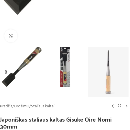
Click to enlarge
Pradžia
/
Drožimui
/
Staliaus kaltai
Japoniškas staliaus kaltas Gisuke Oire Nomi
30mm