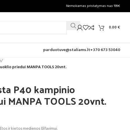
Nemokamas pristatymas nuo 199€
0.00
€
parduotuve@staliams.lt
+370 673 53040
i
/
fuoklio priedui MANPA TOOLS 20vnt.
sta P40 kampinio
edui MANPA TOOLS 20vnt.
tos ir kietos medienos šlifavimui.