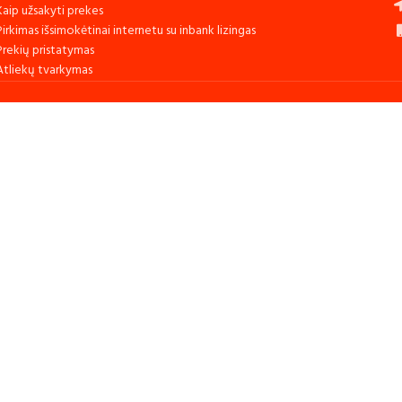
Kaip užsakyti prekes
Pirkimas išsimokėtinai internetu su inbank lizingas
Prekių pristatymas
Atliekų tvarkymas