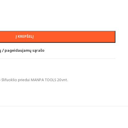
Į KREPŠELĮ
mų / pageidaujamų sąrašo
 šlifuoklio priedui MANPA TOOLS 20vnt.