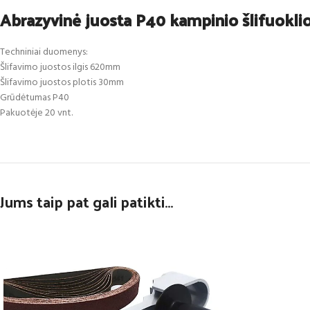
Abrazyvinė juosta P40 kampinio šlifuokl
Techniniai duomenys:
Šlifavimo juostos ilgis 620mm
Šlifavimo juostos plotis 30mm
Grūdėtumas P40
Pakuotėje 20 vnt.
Jums taip pat gali patikti…