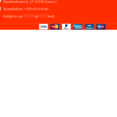
Raudondvario k., LT-54138 Kauno r.
Skambinkite: +370 673 53040
Rašykite:
pa
********
@
******
ms.lt