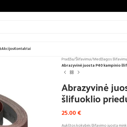
ė
Akcijos
Kontaktai
Pradžia
/
Šlifavimui
/
Medžiagos šlifavimu
Abrazyvinė juosta P40 kampinio šli
Abrazyvinė juo
šlifuoklio pri
25.00
€
Aukštos kokybės šlifavimo juosta minkš