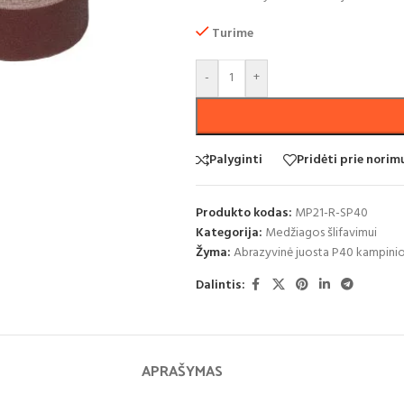
Turime
-
+
Palyginti
Pridėti prie nori
Produkto kodas:
MP21-R-SP40
Kategorija:
Medžiagos šlifavimui
Žyma:
Abrazyvinė juosta P40 kampinio
Dalintis:
APRAŠYMAS