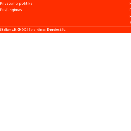
Privatumo politika
Prisijungimas
Staliams.lt
2021 Sprendimas:
E-project.lt
.