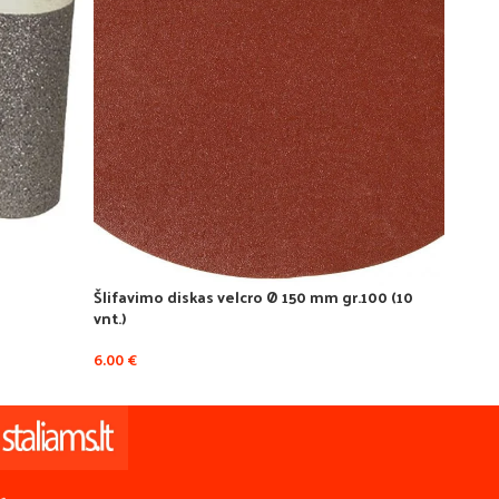
Šlifavimo diskas velcro Ø 150 mm gr.100 (10
Šlifa
vnt.)
vnt.)
6.00
€
6.00
€