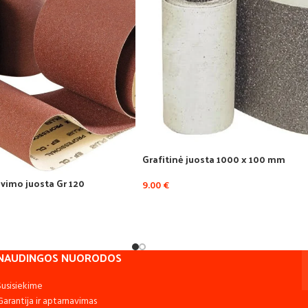
Grafitinė juosta 1000 x 100 mm
avimo juosta Gr 120
9.00
€
NAUDINGOS NUORODOS
Susisiekime
Garantija ir aptarnavimas