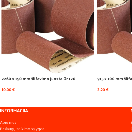
2260 x 150 mm šlifavimo juosta Gr 120
915 x 100 mm šlif
10.00
€
3.20
€
INFORMACIJA
Apie mus
Paslaugų teikimo sąlygos