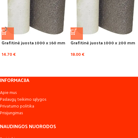
Grafitinė juosta 1000 x 160 mm
Grafitinė juosta 1000 x 200 mm
14.70
€
18.00
€
INFORMACIJA
Apie mus
Paslaugų teikimo sąlygos
Privatumo politika
Prisijungimas
NAUDINGOS NUORODOS