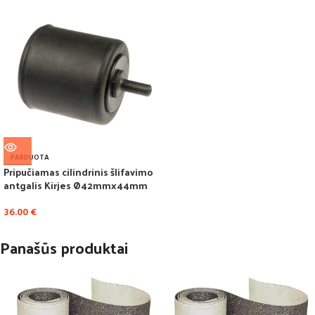
PARDUOTA
Pripučiamas cilindrinis šlifavimo
antgalis Kirjes Ø42mmx44mm
36.00
€
Panašūs produktai