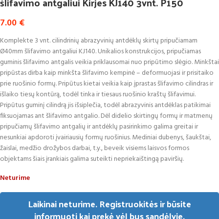
šlifavimo antgaliui Kirjes KJ140 3vnt. P150
7.00
€
Komplekte 3 vnt. cilindrinių abrazyvinių antdėklų skirtų pripučiamam
Ø40mm šlifavimo antgaliui KJ140. Unikalios konstrukcijos, pripučiamas
guminis šlifavimo antgalis veikia priklausomai nuo pripūtimo slėgio. Minkštai
pripūstas dirba kaip minkšta šlifavimo kempinė – deformuojasi ir prisitaiko
prie ruošinio formų. Pripūtus kietai veikia kaip įprastas šlifavimo cilindras ir
išlaiko tiesų kontūrą, todėl tinka ir tiesaus ruošinio kraštų šlifavimui.
Pripūtus guminį cilindrą jis išsiplečia, todėl abrazyvinis antdėklas patikimai
fiksuojamas ant šlifavimo antgalio. Dėl didelio skirtingų formų ir matmenų
pripučiamų šlifavimo antgalių ir antdėklų pasirinkimo galima greitai ir
nesunkiai apdoroti įvairiausių formų ruošinius. Mediniai dubenys, šaukštai,
žaislai, medžio drožybos darbai, t.y., beveik visiems laisvos formos
objektams šiais įrankiais galima suteikti nepriekaištingą paviršių.
Neturime
Laikinai neturime. Registruokitės ir būsite
informuoti kai prekė vėl bus sandėlyje.