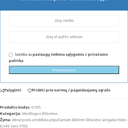
Sutinku su
paslaugų teikimo sąlygomis
ir
privatumo
politika
Prenumeruoti
Palyginti
Pridėti prie norimų / pageidaujamų sąrašo
Produkto kodas:
KJ105
Kategorija:
Medžiagos šlifavimui
Žyma:
Abrazyvinis antdėklas pripučiamam Ø40mm šlifavimo antgaliui Kirjes
KJ140 3vnt. P150