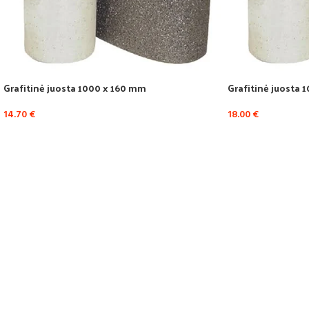
Grafitinė juosta 1000 x 160 mm
Grafitinė juosta
14.70
€
18.00
€