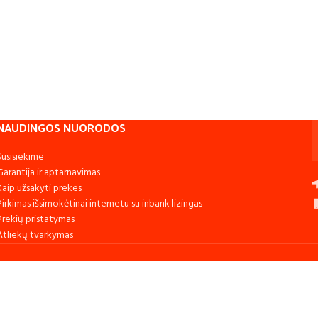
NAUDINGOS NUORODOS
Susisiekime
Garantija ir aptarnavimas
Kaip užsakyti prekes
Pirkimas išsimokėtinai internetu su inbank lizingas
Prekių pristatymas
Atliekų tvarkymas