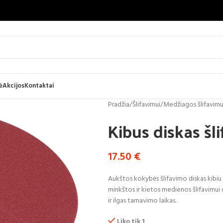
ė
Akcijos
Kontaktai
Pradžia
/
Šlifavimui
/
Medžiagos šlifavimu
Kibus diskas š
17.50
€
Aukštos kokybės šlifavimo diskas kibiu 
minkštos ir kietos medienos šlifavimui 
ir ilgas tarnavimo laikas.
Liko tik 1