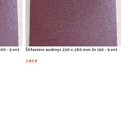
0 – 5 vnt.
Šlifavimo audinys 230 x 280 mm Gr 150 – 5 vnt.
Šlifav
2.40
€
7.00
€