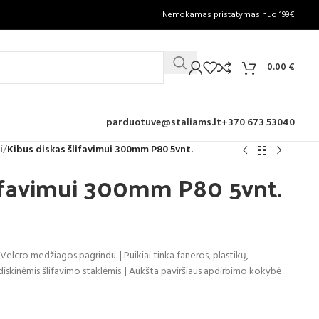
Nemokamas pristatymas nuo 199€
0.00
€
parduotuve@staliams.lt
+370 673 53040
i
/
Kibus diskas šlifavimui 300mm P80 5vnt.
lifavimui 300mm P80 5vnt.
Velcro medžiagos pagrindu. | Puikiai tinka faneros, plastikų,
diskinėmis šlifavimo staklėmis. | Aukšta paviršiaus apdirbimo kokybė