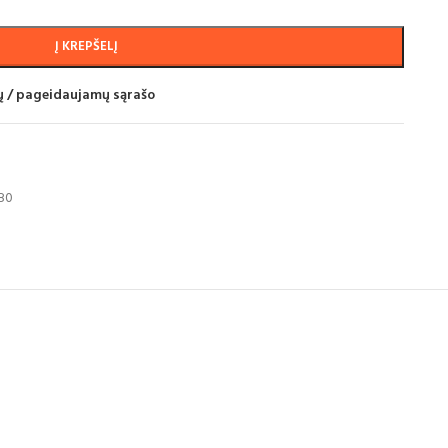
Į KREPŠELĮ
mų / pageidaujamų sąrašo
P80