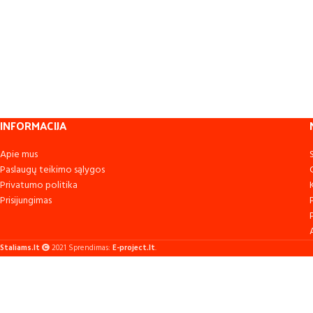
INFORMACIJA
Apie mus
Paslaugų teikimo sąlygos
Privatumo politika
Prisijungimas
Staliams.lt
2021 Sprendimas:
E-project.lt
.