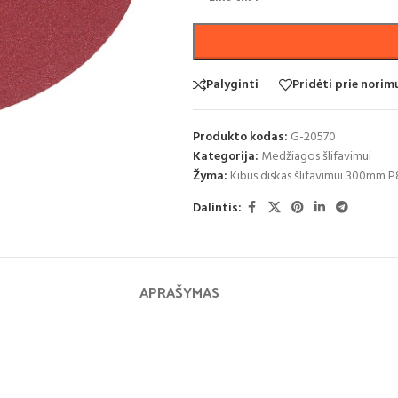
Palyginti
Pridėti prie nori
Produkto kodas:
G-20570
Kategorija:
Medžiagos šlifavimui
Žyma:
Kibus diskas šlifavimui 300mm 
Dalintis:
APRAŠYMAS