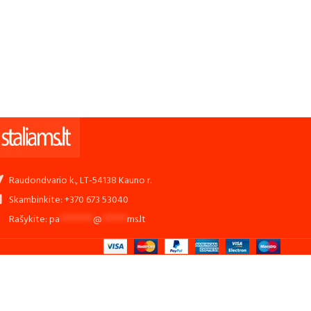
Raudondvario k., LT-54138 Kauno r.
Skambinkite: +370 673 53040
Rašykite:
pa
********
@
******
ms.lt