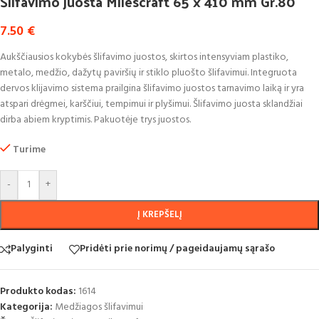
Šlifavimo juosta Milescraft 65 x 410 mm Gr.80
7.50
€
Aukščiausios kokybės šlifavimo juostos, skirtos intensyviam plastiko,
metalo, medžio, dažytų paviršių ir stiklo pluošto šlifavimui.
Integruota
dervos klijavimo sistema prailgina šlifavimo juostos tarnavimo laiką ir yra
atspari drėgmei, karščiui, tempimui ir plyšimui
. Šlifavimo juosta sklandžiai
dirba abiem kryptimis. Pakuotėje trys juostos.
Turime
-
+
Į KREPŠELĮ
Palyginti
Pridėti prie norimų / pageidaujamų sąrašo
Produkto kodas:
1614
Kategorija:
Medžiagos šlifavimui