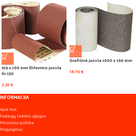
Grafitinė juosta 1000 x 160 mm
915 x 100 mm šlifavimo juosta
14.70
€
Gr 150
3.20
€
INFORMACIJA
Apie mus
Paslaugų teikimo sąlygos
Privatumo politika
Prisijungimas