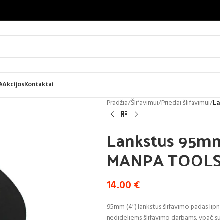
ė
Akcijos
Kontaktai
Pradžia
/
Šlifavimui
/
Priedai šlifavimui
/
La
Lankstus 95mm 
MANPA TOOL
14.00
€
95mm (4″) lankstus šlifavimo padas lipni
nedideliems šlifavimo darbams, ypač su