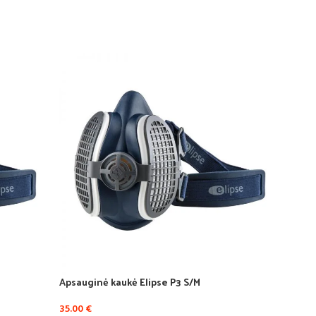
Minkš
MANP
29.00
Apsauginė kaukė Elipse P3 S/M
35.00
€