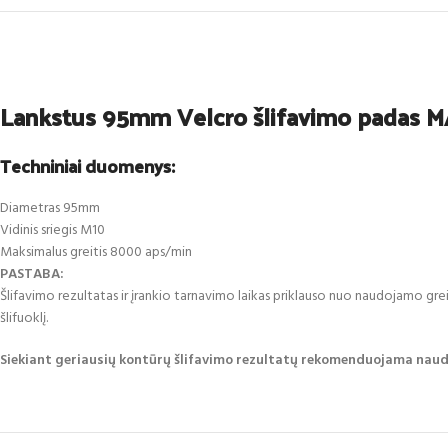
Lankstus 95mm Velcro šlifavimo padas
Techniniai duomenys:
Diametras 95mm
Vidinis sriegis M10
Maksimalus greitis 8000 aps/min
PASTABA:
Šlifavimo rezultatas ir įrankio tarnavimo laikas priklauso nuo naudojamo gr
šlifuoklį.
Siekiant geriausių kontūrų šlifavimo rezultatų rekomenduojama nau