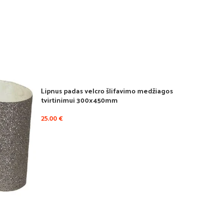
Lipnus padas velcro šlifavimo medžiagos
tvirtinimui 300x450mm
25.00
€