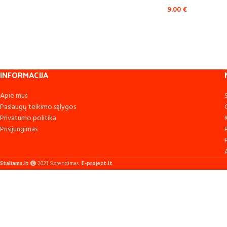
9.00
€
INFORMACIJA
Apie mus
Paslaugų teikimo sąlygos
Privatumo politika
Prisijungimas
Staliams.lt
2021 Sprendimas:
E-project.lt
.