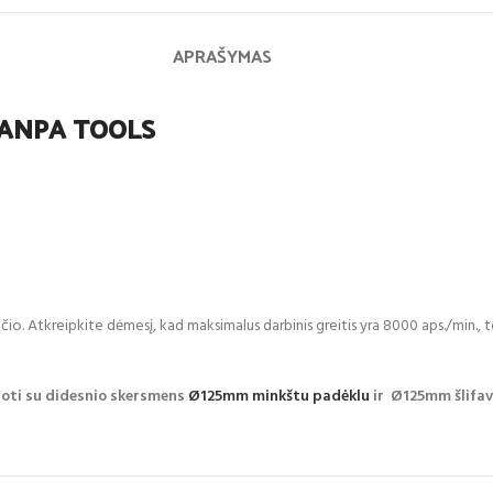
APRAŠYMAS
 MANPA TOOLS
eičio. Atkreipkite dėmesį, kad maksimalus darbinis greitis yra 8000 aps./mi
doti su didesnio skersmens
Ø125mm minkštu padėklu
ir Ø125mm šlifav