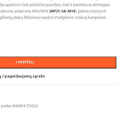
ia apdoroti tiek plokščius paviršius, tiek ir paviršius su skirtingais
 užsakomu adapteriu M10/M14 (
MP21-SA-M14
) galima montuoti
a gilesnių įdubų šlifavimui naudoti Prailginimo Veleną kampiniam
Į KREPŠELĮ
mų / pageidaujamų sąrašo
mo padas MANPA TOOLS