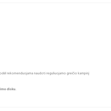
n., todėl rekomenduojama naudoti reguliuojamo greičio kampinį
imo disku.