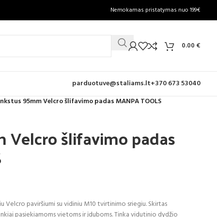
Nemokamas pristatymas nuo 199€
0.00
€
parduotuve@staliams.lt
+370 673 53040
nkstus 95mm Velcro šlifavimo padas MANPA TOOLS
Velcro šlifavimo padas
S
u Velcro paviršiumi su vidiniu M10 tvirtinimo sriegiu. Skirtas
nkiai pasiekiamoms vietoms ir įduboms. Tinka vidutinio dydžio