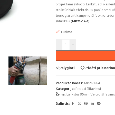
projektams šlifuoti. Lankstus diskas leidž
struktūriniais efektais. Su papildomai
tiesiogiai ant kampinio šlifuoklio, arb
šlifuokliui (
MP21-12-1
).
Turime
-
+
Palyginti
Pridėti prie nori
Produkto kodas:
MP21-19-4
Kategorija:
Priedai šlifavimui
Žyma:
Lankstus 95mm Velcro šlifavi
Dalintis: