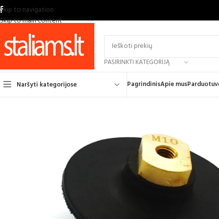
Skip to navigation
Skip to main content
PASIRINKTI KATEGORIJĄ
Pagrindinis
Apie mus
Parduotuv
Naršyti kategorijose