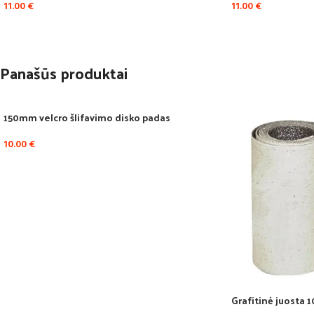
11.00
€
11.00
€
Panašūs produktai
150mm velcro šlifavimo disko padas
10.00
€
Grafitinė juosta 