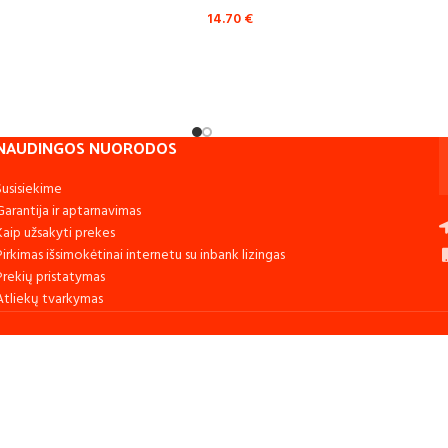
14.70
€
NAUDINGOS NUORODOS
Susisiekime
Garantija ir aptarnavimas
Kaip užsakyti prekes
Pirkimas išsimokėtinai internetu su inbank lizingas
Prekių pristatymas
Atliekų tvarkymas