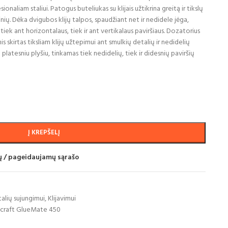
sionaliam staliui. Patogus buteliukas su klijais užtikrina greitą ir tikslų
inių. Dėka dvigubos klijų talpos, spaudžiant net ir nedidele jėga,
s tiek ant horizontalaus, tiek ir ant vertikalaus paviršiaus. Dozatorius
is skirtas tiksliam klijų užtepimui ant smulkių detalių ir nedidelių
platesniu plyšiu, tinkamas tiek nedidelių, tiek ir didesnių paviršių
Į KREPŠELĮ
mų / pageidaujamų sąrašo
alių sujungimui
,
Klijavimui
scraft GlueMate 450