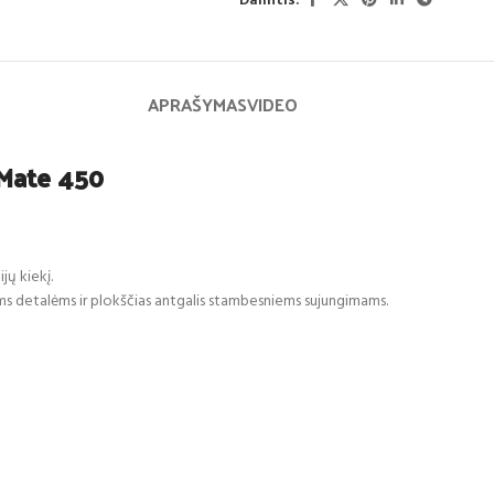
Dalintis:
APRAŠYMAS
VIDEO
eMate 450
jų kiekį.
oms detalėms ir plokščias antgalis stambesniems sujungimams.