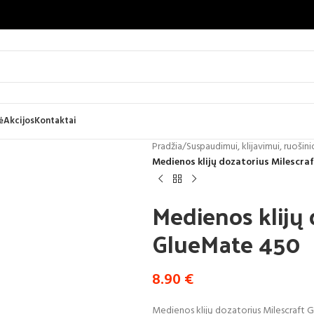
ė
Akcijos
Kontaktai
Pradžia
/
Suspaudimui, klijavimui, ruošinio
Medienos klijų dozatorius Milescra
Medienos klijų 
GlueMate 450
8.90
€
Medienos klijų dozatorius Milescraft G