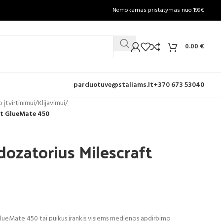
Nemokamas pristatymas nuo 199€
0.00
€
parduotuve@staliams.lt
+370 673 53040
 įtvirtinimui
/
Klijavimui
/
ft GlueMate 450
dozatorius Milescraft
lueMate 450 tai puikus įrankis visiems medienos apdirbimo