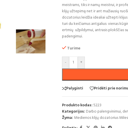
meistrams, tiks ir namų meistrui, ir profe
klijų užtepimą net ir ant mažiausių ruoš
dozatorius leidžia idealiai užtepti kliju
turi du keičiamus antgalius: vienas kūgin
ertmių užpildymui, antrasis plokščias su 
padengimui.
Turime
-
+
Palyginti
Pridėti prie nori
Produkto kodas:
5223
Kategorijos:
Darbo palengvinimui, det
Žyma:
Medienos klijų dozatorius Mile