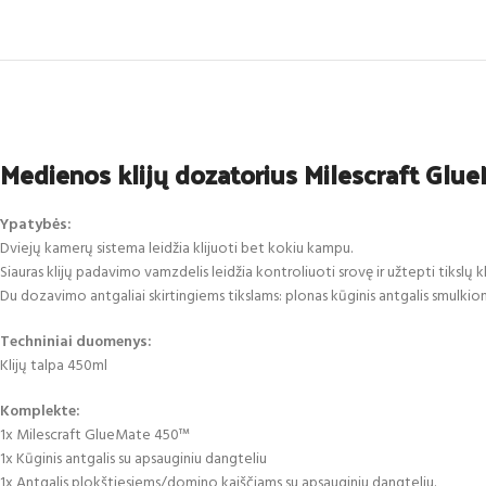
Medienos klijų dozatorius Milescraft Glu
Ypatybės:
Dviejų kamerų sistema leidžia klijuoti bet kokiu kampu.
Siauras klijų padavimo vamzdelis leidžia kontroliuoti srovę ir užtepti tikslų kli
Du dozavimo antgaliai skirtingiems tikslams: plonas kūginis antgalis smulki
Techniniai duomenys:
Klijų talpa 450ml
Komplekte:
1x Milescraft GlueMate 450™
1x Kūginis antgalis su apsauginiu dangteliu
1x Antgalis plokštiesiems/domino kaiščiams su apsauginiu dangteliu.