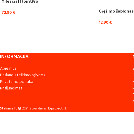
Milescraft JointPro
Gręžimo šablonas
72.90
€
12.90
€
INFORMACIJA
Apie mus
Paslaugų teikimo sąlygos
Privatumo politika
Prisijungimas
Staliams.lt
2021 Sprendimas:
E-project.lt
.