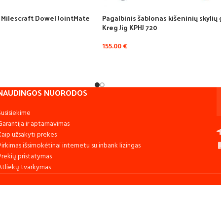
 Milescraft Dowel JointMate
Pagalbinis šablonas kišeninių skylių
Kreg Jig KPHJ 720
155.00
€
NAUDINGOS NUORODOS
Susisiekime
Garantija ir aptarnavimas
Kaip užsakyti prekes
Pirkimas išsimokėtinai internetu su inbank lizingas
Prekių pristatymas
Atliekų tvarkymas