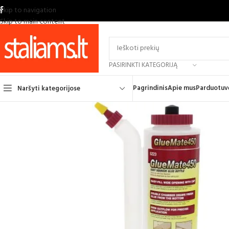
Skip to navigation
Skip to main content
PASIRINKTI KATEGORIJĄ
Pagrindinis
Apie mus
Parduotuv
Naršyti kategorijose