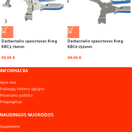
Darbastalio spaustuvas Kreg
Darbastalio spaustuvas Kreg
KBC3 76mm
KBC6 152mm
65.00
€
69.00
€
INFORMACIJA
Apie mus
Paslaugų teikimo sąlygos
Privatumo politika
Prisijungimas
NAUDINGOS NUORODOS
Susisiekime