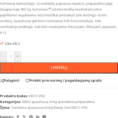
tvirtinimą darbastalyje. Jis nedidelis, paprastas naudoti, prispaudimo jėga
daugiau kaip 180 kg. Automaxx® sistema leidžia neatliekant jokio
papildomo reguliavimo automatiškai prisitaikyti prie skirtingo storio
ruošinių. Spaustuvas gali būti tvirtinamas tiek horizontalioje, tiek
vertikalioje padėtyje. Gali būti naudojamas frezuojant, šlifuojant, pjaunant
ir t.t.
Liko tik 2
-
+
Į KREPŠELĮ
Palyginti
Pridėti prie norimų / pageidaujamų sąrašo
Produkto kodas:
KBC3-VISE
Kategorijos:
KREG spaustuvai
,
Kreg sprendimai prispaudimui
Žyma:
Tvirtinimo spaustuvas Kreg Klamp Vise KBC3-VISE
Dalintis: