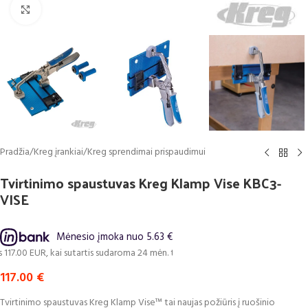
Click to enlarge
Pradžia
/
Kreg įrankiai
/
Kreg sprendimai prispaudimui
Tvirtinimo spaustuvas Kreg Klamp Vise KBC3-
VISE
Mėnesio įmoka nuo 5.63 €
7.00 EUR, kai sutartis sudaroma 24 mėn. terminui, metinė palūkanų norma – 
117.00
€
Tvirtinimo spaustuvas Kreg Klamp Vise™ tai naujas požiūris į ruošinio