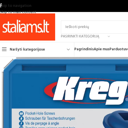
Skip to navigation
Skip to main content
PASIRINKTI KATEGORIJĄ
Pagrindinis
Apie mus
Parduotuv
Naršyti kategorijose