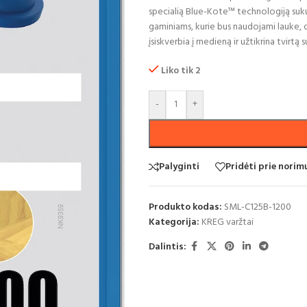
specialią Blue-Kote™ technologiją sukurt
gaminiams, kurie bus naudojami lauke, d
įsiskverbia į medieną ir užtikrina tvirtą 
Liko tik 2
-
+
Palyginti
Pridėti prie nori
Produkto kodas:
SML-C125B-1200
Kategorija:
KREG varžtai
Dalintis: