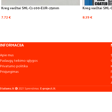
Kreg varžtai SML-C1-100-EUR–25mm
Kreg varžtai SML
7.72
€
8.39
€
INFORMACIJA
Apie mus
Paslaugų teikimo sąlygos
Privatumo politika
Prisijungimas
Staliams.lt
2021 Sprendimas:
E-project.lt
.