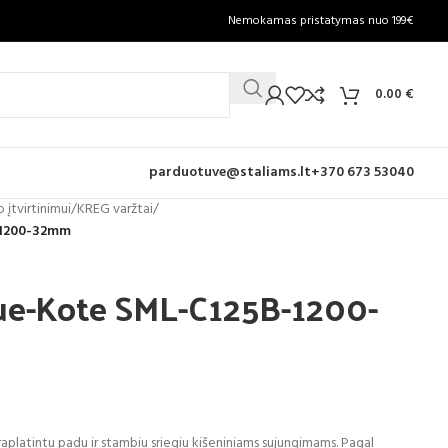
Nemokamas pristatymas nuo 199€
0.00
€
parduotuve@staliams.lt
+370 673 53040
 įtvirtinimui
/
KREG varžtai
/
-1200-32mm
lue-Kote SML-C125B-1200-
aplatintu padu ir stambiu sriegiu kišeniniams sujungimams. Pagal