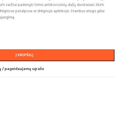
i varžtai padengti trimis antikorozinių dažų sluoksniais. Skirti
rėgnose patalpose ar drėgnoje aplinkoje. Stambus sriegis giliai
sujungimą.
Į KREPŠELĮ
mų / pageidaujamų sąrašo