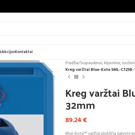
ė
Akcijos
Kontaktai
Pradžia
/
Suspaudimui, klijavimui, ruošinio
Kreg varžtai Blue-Kote SML-C125B
Kreg varžtai B
32mm
89.24
€
Blue-Kote™ varžtai plokščia galvute pr