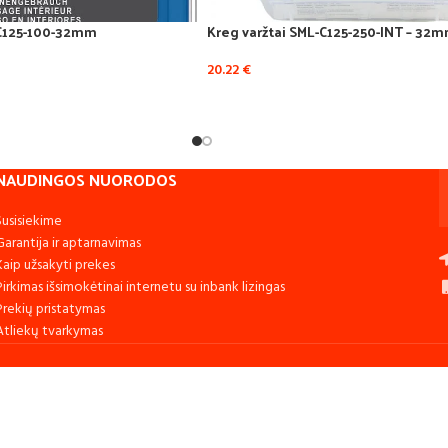
-C125-100-32mm
Kreg varžtai SML-C125-250-INT – 32
20.22
€
NAUDINGOS NUORODOS
Susisiekime
Garantija ir aptarnavimas
Kaip užsakyti prekes
Pirkimas išsimokėtinai internetu su inbank lizingas
Prekių pristatymas
Atliekų tvarkymas