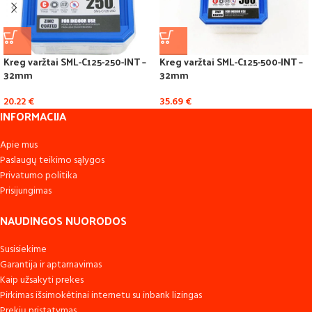
Kreg varžtai SML-C125-250-INT –
Kreg varžtai SML-C125-500-INT –
32mm
32mm
20.22
€
35.69
€
INFORMACIJA
Apie mus
Paslaugų teikimo sąlygos
Privatumo politika
Prisijungimas
NAUDINGOS NUORODOS
Susisiekime
Garantija ir aptarnavimas
Kaip užsakyti prekes
Pirkimas išsimokėtinai internetu su inbank lizingas
Prekių pristatymas