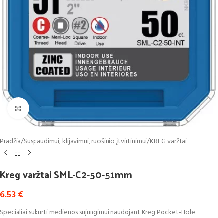
Click to enlarge
Pradžia
/
Suspaudimui, klijavimui, ruošinio įtvirtinimui
/
KREG varžtai
Kreg varžtai SML-C2-50-51mm
6.53
€
Specialiai sukurti medienos sujungimui naudojant Kreg Pocket-Hole