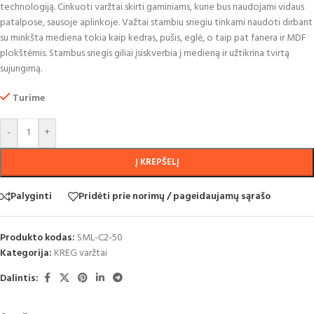
technologiją. Cinkuoti varžtai skirti gaminiams, kurie bus naudojami vidaus
patalpose, sausoje aplinkoje. Važtai stambiu sriegiu tinkami naudoti dirbant
su minkšta mediena tokia kaip kedras, pušis, eglė, o taip pat fanera ir MDF
plokštėmis. Stambus sriegis giliai įsiskverbia į medieną ir užtikrina tvirtą
sujungimą.
Turime
-
+
Į KREPŠELĮ
Palyginti
Pridėti prie norimų / pageidaujamų sąrašo
Produkto kodas:
SML-C2-50
Kategorija:
KREG varžtai
Dalintis: