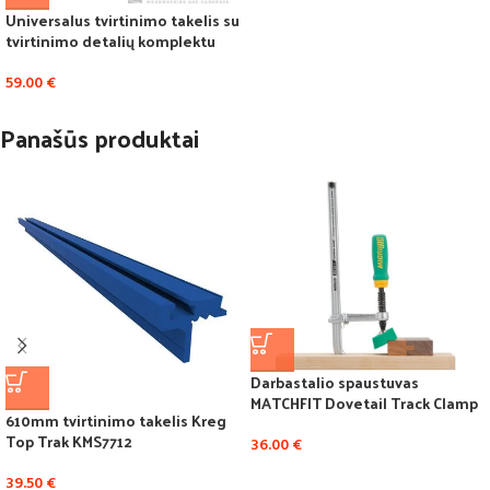
Universalus tvirtinimo takelis su
tvirtinimo detalių komplektu
59.00
€
Panašūs produktai
Darbastalio spaustuvas
MATCHFIT Dovetail Track Clamp
610mm tvirtinimo takelis Kreg
Top Trak KMS7712
36.00
€
39.50
€