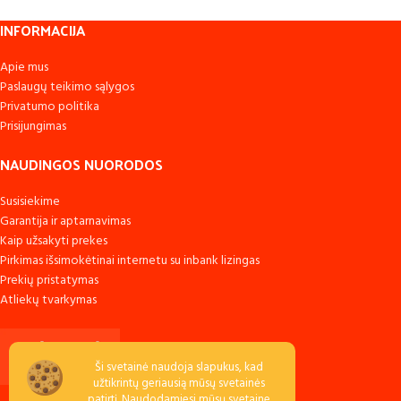
INFORMACIJA
Apie mus
Paslaugų teikimo sąlygos
Privatumo politika
Prisijungimas
NAUDINGOS NUORODOS
Susisiekime
Garantija ir aptarnavimas
Kaip užsakyti prekes
Pirkimas išsimokėtinai internetu su inbank lizingas
Prekių pristatymas
Atliekų tvarkymas
Ši svetainė naudoja slapukus, kad
užtikrintų geriausią mūsų svetainės
patirtį. Naudodamiesi mūsų svetaine