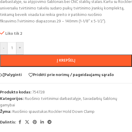
darbastalyje, su atpjovimo šablonais bei CNC staklių stalais. Kartu su Rockler
universaliu tvirtinimo takeliu sudaro puikų tvirtinimo įrankių komplektą,
tinkamą beveik visada kai reikia greito ir patikimo ruošinio
fiksavimo.Tvirtinimo diapazonas 29 – 140mm (1-1/8” x 5-1/2”).
Liko tik 2
-
+
Į KREPŠELĮ
Palyginti
Pridėti prie norimų / pageidaujamų sąrašo
Produkto kodas:
754728
Kategorijos:
Ruošinio tvirtinimui darbastalyje
,
Savadarbių šablonų
gamybai
Žyma:
Ruošinio spaustukas Rockler Hold Down Clamp
Dalintis: