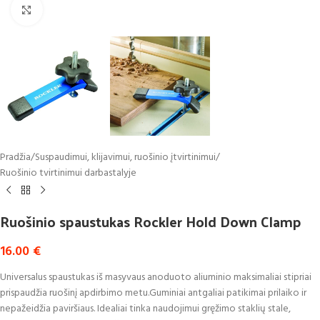
Click to enlarge
Pradžia
/
Suspaudimui, klijavimui, ruošinio įtvirtinimui
/
Ruošinio tvirtinimui darbastalyje
Ruošinio spaustukas Rockler Hold Down Clamp
16.00
€
Universalus spaustukas iš masyvaus anoduoto aliuminio maksimaliai stipriai
prispaudžia ruošinį apdirbimo metu.Guminiai antgaliai patikimai prilaiko ir
nepažeidžia paviršiaus. Idealiai tinka naudojimui gręžimo staklių stale,