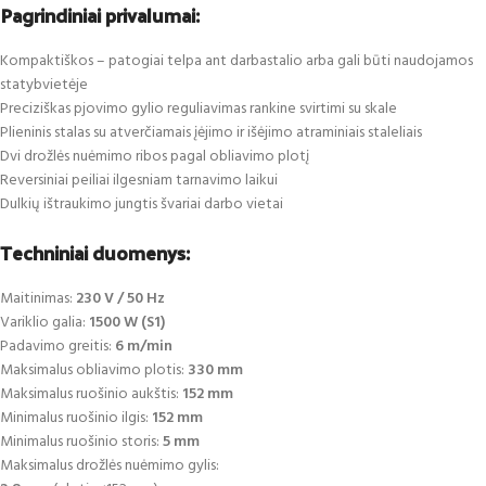
Pagrindiniai privalumai:
Kompaktiškos – patogiai telpa ant darbastalio arba gali būti naudojamos
statybvietėje
Preciziškas pjovimo gylio reguliavimas rankine svirtimi su skale
Plieninis stalas su atverčiamais įėjimo ir išėjimo atraminiais staleliais
Dvi drožlės nuėmimo ribos pagal obliavimo plotį
Reversiniai peiliai ilgesniam tarnavimo laikui
Dulkių ištraukimo jungtis švariai darbo vietai
Techniniai duomenys:
Maitinimas:
230 V / 50 Hz
Variklio galia:
1500 W (S1)
Padavimo greitis:
6 m/min
Maksimalus obliavimo plotis:
330 mm
Maksimalus ruošinio aukštis:
152 mm
Minimalus ruošinio ilgis:
152 mm
Minimalus ruošinio storis:
5 mm
Maksimalus drožlės nuėmimo gylis: