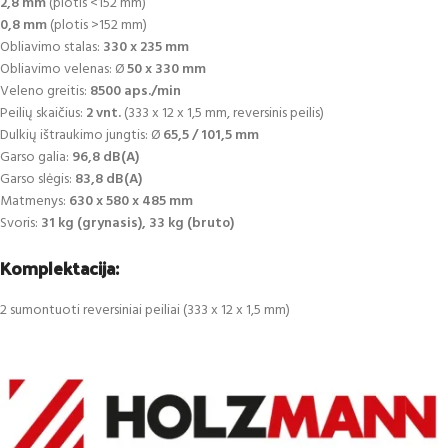
2,8 mm
(plotis <152 mm)
0,8 mm
(plotis >152 mm)
Obliavimo stalas:
330 x 235 mm
Obliavimo velenas: Ø
50 x 330 mm
Veleno greitis:
8500 aps./min
Peilių skaičius:
2 vnt.
(333 x 12 x 1,5 mm, reversinis peilis)
Dulkių ištraukimo jungtis: Ø
65,5 / 101,5 mm
Garso galia:
96,8 dB(A)
Garso slėgis:
83,8 dB(A)
Matmenys:
630 x 580 x 485 mm
Svoris:
31 kg (grynasis), 33 kg (bruto)
Komplektacija:
2 sumontuoti reversiniai peiliai (333 x 12 x 1,5 mm)