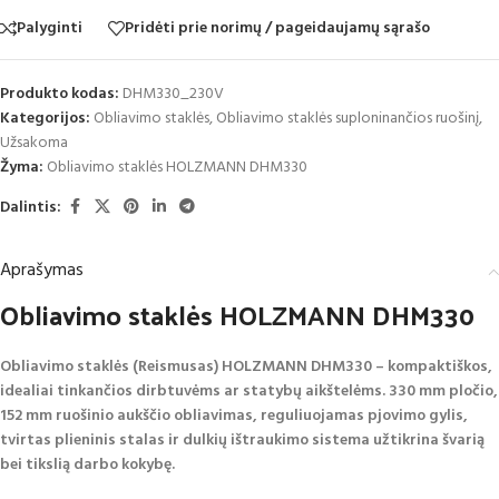
Palyginti
Pridėti prie norimų / pageidaujamų sąrašo
Produkto kodas:
DHM330_230V
Kategorijos:
Obliavimo staklės
,
Obliavimo staklės suploninančios ruošinį
,
Užsakoma
Žyma:
Obliavimo staklės HOLZMANN DHM330
Dalintis:
Aprašymas
Obliavimo staklės HOLZMANN DHM330
Obliavimo staklės (Reismusas) HOLZMANN DHM330 – kompaktiškos,
idealiai tinkančios dirbtuvėms ar statybų aikštelėms. 330 mm pločio,
152 mm ruošinio aukščio obliavimas, reguliuojamas pjovimo gylis,
tvirtas plieninis stalas ir dulkių ištraukimo sistema užtikrina švarią
bei tikslią darbo kokybę.