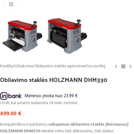
Click to enlarge
Pradžia
/
Užsakoma
/
Obliavimo staklės suploninančios ruošinį
Obliavimo staklės HOLZMANN DHM330
Mėnesio įmoka nuo 23.99 €
 kai sutartis sudaroma 24 mėn. terminui, metinė palūkanų norma – 0%, suta
499.00
€
Kompaktiškos ir patikimos n
ešiojamos obliavimo staklės (Reismusas)
HOLZMANN DHM330
idealiai tinka tiek dirbtuvėms, tiek darbui