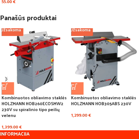
55.00
€
Panašūs produktai
Užsakoma
Užsakoma
Kombinuotos obliavimo staklės
Kombinuotos obliavimo staklės
HOLZMANN HOB260ECOSMW2
HOLZMANN HOB305ABS 230V
230V su spiralinio tipo peilių
velenu
1,299.00
€
1,399.00
€
INFORMACIJA