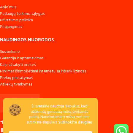
Apie mus
Paslaugų teikimo sąlygos
Privatumo politika
Prisijungimas
NAUDINGOS NUORODOS
Susisiekime
Garantija ir aptarnavimas
Kaip užsakyti prekes
Pirkimas išsimokėtinai internetu su inbank lizingas
Prekių pristatymas
Atliekų tvarkymas
Ši svetainė naudoja slapukus, kad
užtikrintų geriausią mūsų svetainės
patirtį. Naudodamiesi mūsų svetaine
Raudondvario k., LT-54138 Kauno r.
sutinkate slapukus.
Sužinokite daugiau
Skambinkite: +370 673 53040