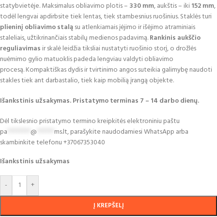
statybvietėje. Maksimalus obliavimo plotis –
330 mm
, aukštis – iki
152 mm
,
todėl lengvai apdirbsite tiek lentas, tiek stambesnius ruošinius. Staklės turi
plieninį obliavimo stalą
su atlenkiamais įėjimo ir išėjimo atraminiais
staleliais, užtikrinančiais stabilų medienos padavimą.
Rankinis aukščio
reguliavimas
ir skalė leidžia tiksliai nustatyti ruošinio storį, o drožlės
nuėmimo gylio matuoklis padeda lengviau valdyti obliavimo
procesą. Kompaktiškas dydis ir tvirtinimo angos suteikia galimybę naudoti
stakles tiek ant darbastalio, tiek kaip mobilią įrangą objekte.
I
šankstinis užsakymas. Pristatymo terminas 7
– 14 darbo dien
ų.
Dėl tikslesnio pristatymo termino kreipkitės elektroniniu paštu
pa
********
@
******
ms.lt
,
para
š
ykite naudodamiesi
WhatsApp
arba
skambinkite
telefonu
+37067353040
Išankstinis užsakymas
-
+
Į KREPŠELĮ