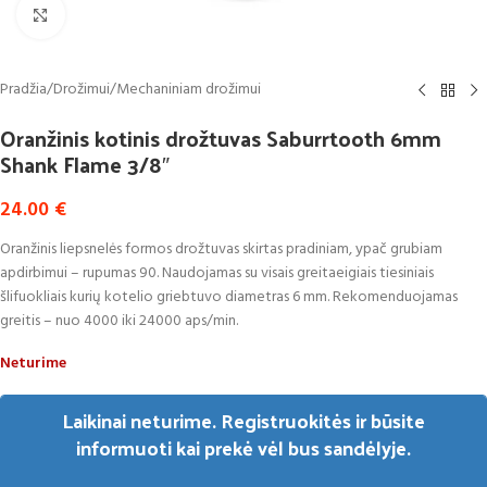
Click to enlarge
Pradžia
/
Drožimui
/
Mechaniniam drožimui
Oranžinis kotinis drožtuvas Saburrtooth 6mm
Shank Flame 3/8″
24.00
€
Oranžinis liepsnelės formos drožtuvas skirtas pradiniam, ypač grubiam
apdirbimui – rupumas 90. Naudojamas su visais greitaeigiais tiesiniais
šlifuokliais kurių kotelio griebtuvo diametras 6 mm. Rekomenduojamas
greitis – nuo 4000 iki 24000 aps/min.
Neturime
Laikinai neturime. Registruokitės ir būsite
informuoti kai prekė vėl bus sandėlyje.