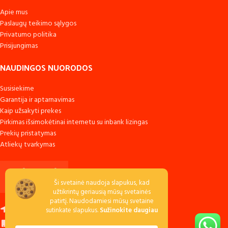
Apie mus
Paslaugų teikimo sąlygos
Privatumo politika
Prisijungimas
NAUDINGOS NUORODOS
Susisiekime
Garantija ir aptarnavimas
Kaip užsakyti prekes
Pirkimas išsimokėtinai internetu su inbank lizingas
Prekių pristatymas
Atliekų tvarkymas
Ši svetainė naudoja slapukus, kad
užtikrintų geriausią mūsų svetainės
patirtį. Naudodamiesi mūsų svetaine
Raudondvario k., LT-54138 Kauno r.
sutinkate slapukus.
Sužinokite daugiau
Skambinkite: +370 673 53040