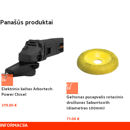
Panašūs produktai
Elektrinis kaltas Arbortech
Power Chisel
Geltonas pusapvalis rotacinis
drožtuvas Saburrtooth
319.00
€
(diametras 100mm)
71.00
€
INFORMACIJA