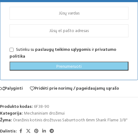
Sutinku su
paslaugų teikimo sąlygomis
ir
privatumo
politika
Prenumeruoti
Palyginti
Pridėti prie norimų / pageidaujamų sąrašo
Produkto kodas:
6F38-90
Kategorija:
Mechaniniam drožimui
Žyma:
Oranžinis kotinis drožtuvas Saburrtooth 6mm Shank Flame 3/8"
Dalintis: