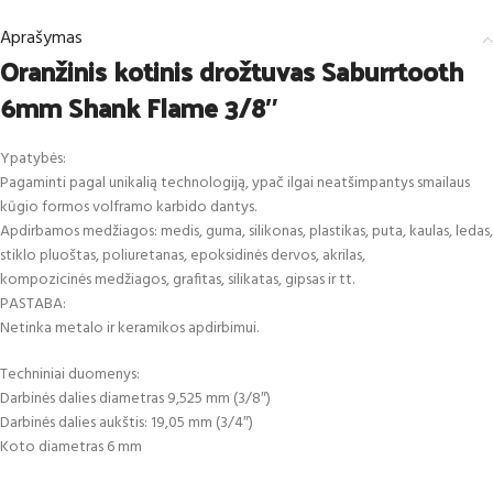
Aprašymas
Oranžinis kotinis drožtuvas Saburrtooth
6mm Shank Flame 3/8″
Ypatybės:
Pagaminti pagal unikalią technologiją, ypač ilgai neatšimpantys smailaus
kūgio formos volframo karbido dantys.
Apdirbamos medžiagos: medis, guma, silikonas, plastikas, puta, kaulas, ledas,
stiklo pluoštas, poliuretanas, epoksidinės dervos, akrilas,
kompozicinės medžiagos, grafitas, silikatas, gipsas ir tt.
PASTABA:
Netinka metalo ir keramikos apdirbimui.
Techniniai duomenys:
Darbinės dalies diametras 9,525 mm (3/8″)
Darbinės dalies aukštis: 19,05 mm (3/4″)
Koto diametras 6 mm