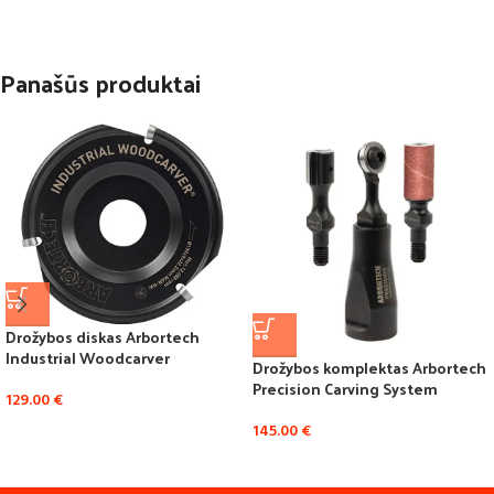
Panašūs produktai
Drožybos diskas Arbortech
Industrial Woodcarver
Drožybos komplektas Arbortech
Precision Carving System
129.00
€
145.00
€