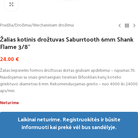
Click to enlarge
Pradžia
/
Drožimui
/
Mechaniniam drožimui
Žalias kotinis drožtuvas Saburrtooth 6mm Shank
Flame 3/8″
24.00
€
Žalias liepsnelės formos drožtuvas skirtas grubiam apdirbimui – rupumas 70.
Naudojamas su visais greitaeigiais tiesiniais šlifuokliais kurių kotelio
griebtuvo diametras 6 mm. Rekomenduojamas greitis – nuo 4000 iki 24000
aps/min.
Neturime
Laikinai neturime. Registruokitės ir būsite
informuoti kai prekė vėl bus sandėlyje.