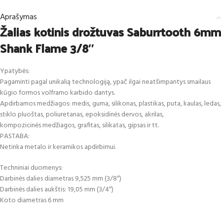
Aprašymas
Žalias kotinis drožtuvas Saburrtooth 6mm
Shank Flame 3/8″
Ypatybės:
Pagaminti pagal unikalią technologiją, ypač ilgai neatšimpantys smailaus
kūgio formos volframo karbido dantys.
Apdirbamos medžiagos: medis, guma, silikonas, plastikas, puta, kaulas, ledas,
stiklo pluoštas, poliuretanas, epoksidinės dervos, akrilas,
kompozicinės medžiagos, grafitas, silikatas, gipsas ir tt.
PASTABA:
Netinka metalo ir keramikos apdirbimui.
Techniniai duomenys:
Darbinės dalies diametras 9,525 mm (3/8″)
Darbinės dalies aukštis: 19,05 mm (3/4″)
Koto diametras 6 mm