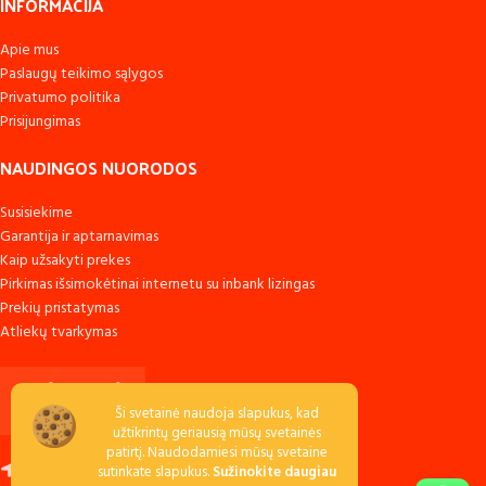
INFORMACIJA
Apie mus
Paslaugų teikimo sąlygos
Privatumo politika
Prisijungimas
NAUDINGOS NUORODOS
Susisiekime
Garantija ir aptarnavimas
Kaip užsakyti prekes
Pirkimas išsimokėtinai internetu su inbank lizingas
Prekių pristatymas
Atliekų tvarkymas
Ši svetainė naudoja slapukus, kad
užtikrintų geriausią mūsų svetainės
patirtį. Naudodamiesi mūsų svetaine
Raudondvario k., LT-54138 Kauno r.
sutinkate slapukus.
Sužinokite daugiau