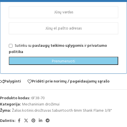
Sutinku su
paslaugų teikimo sąlygomis
ir
privatumo
politika
Prenumeruoti
Palyginti
Pridėti prie norimų / pageidaujamų sąrašo
Produkto kodas:
6F38-70
Kategorija:
Mechaniniam drožimui
Žyma:
Žalias kotinis drožtuvas Saburrtooth 6mm Shank Flame 3/8"
Dalintis: