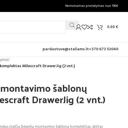
Nemokamas pristatymas nuo 199€
0.00
€
parduotuve@staliams.lt
+370 673 53040
tymui
/
komplektas Milescraft DrawerJig (2 vnt.)
ų montavimo šablonų
scraft DrawerJig (2 vnt.)
onalus stalčių bėgelių montavimo šablonų komplektas, skirtas