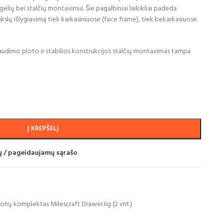
gelių bei stalčių montavimui. Šie pagalbiniai laikikliai padeda
ikslų išlygiavimą tiek karkasiniuose (face frame), tiek bekarkasiuose
paudimo ploto ir stabilios konstrukcijos stalčių montavimas tampa
Į KREPŠELĮ
mų / pageidaujamų sąrašo
onų komplektas Milescraft DrawerJig (2 vnt.)