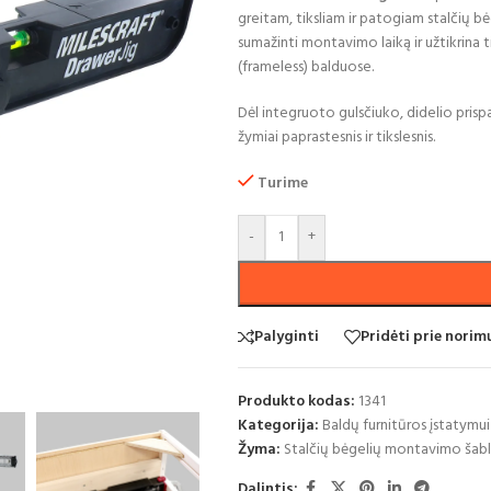
greitam, tiksliam ir patogiam stalčių bė
sumažinti montavimo laiką ir užtikrina t
(frameless) balduose.
Dėl integruoto gulsčiuko, didelio pris
žymiai paprastesnis ir tikslesnis.
Turime
-
+
Palyginti
Pridėti prie nori
Produkto kodas:
1341
Kategorija:
Baldų furnitūros įstatymui
Žyma:
Stalčių bėgelių montavimo šabl
Dalintis: