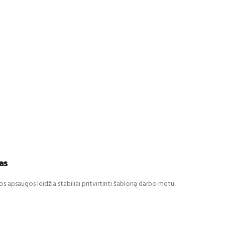
as
os apsaugos leidžia stabiliai pritvirtinti šabloną darbo metu: