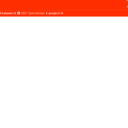
Staliams.lt
2021 Sprendimas:
E-project.lt
.