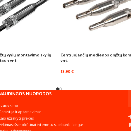
žtų vyrių montavimo skylių
Centruojančių medienos grąžtų kom
as 3 vnt.
vnt.
13.90
€
NAUDINGOS NUORODOS
Susisiekime
Garantija ir aptarnavimas
Kaip užsakyti prekes
Pirkimas išsimokėtinai internetu su inbank lizingas