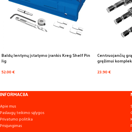
Baldų lentynų įstatymo įrankis Kreg Shelf Pin
Centruojančių grą
Jig
gręžimui komplekt
52.00
€
23.90
€
INFORMACIJA
Apie mus
Paslaugų teikimo sąlygos
Privatumo politika
Prisijungimas