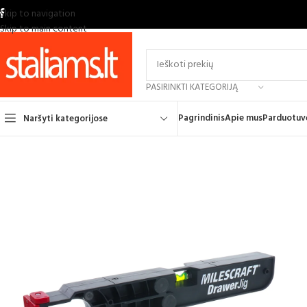
Skip to navigation
Skip to main content
PASIRINKTI KATEGORIJĄ
Pagrindinis
Apie mus
Parduotuv
Naršyti kategorijose