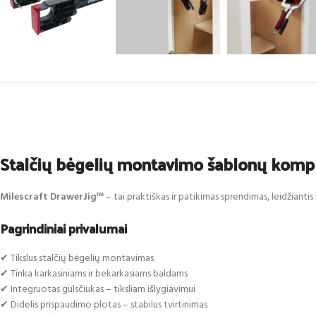
Stalčių bėgelių montavimo šablonų komple
Milescraft DrawerJig™
– tai praktiškas ir patikimas sprendimas, leidžiantis l
Pagrindiniai privalumai
✔ Tikslus stalčių bėgelių montavimas
✔ Tinka karkasiniams ir bekarkasiams baldams
✔ Integruotas gulsčiukas – tiksliam išlygiavimui
✔ Didelis prispaudimo plotas – stabilus tvirtinimas