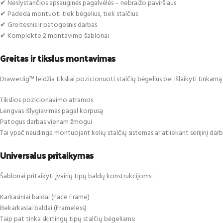
✔ Neslystančios apsauginės pagalvėlės – nebraižo paviršiaus
✔ Padeda montuoti tiek bėgelius, tiek stalčius
✔ Greitesnis ir patogesnis darbas
✔ Komplekte 2 montavimo šablonai
Greitas ir tikslus montavimas
DrawerJig™ leidžia tiksliai pozicionuoti stalčių bėgelius bei išlaikyti tink
Tikslios pozicionavimo atramos
Lengvas išlygiavimas pagal korpusą
Patogus darbas vienam žmogui
Tai ypač naudinga montuojant kelių stalčių sistemas ar atliekant serijinį darb
Universalus pritaikymas
Šablonai pritaikyti įvairių tipų baldų konstrukcijoms:
Karkasiniai baldai (Face Frame)
Bekarkasiai baldai (Frameless)
Taip pat tinka skirtingų tipų stalčių bėgeliams: