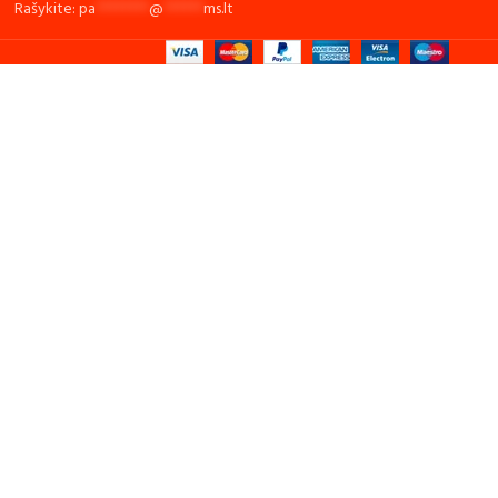
Rašykite:
pa
********
@
******
ms.lt