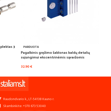
plektas 3
PARDUOTA
Pagalbinis gręžimo šablonas baldų detalių
sujungimui ekscentrinėmis sąvaržomis
32.90
€
Raudondvario k., LT-54138 Kauno r.
Skambinkite: +370 673 53040