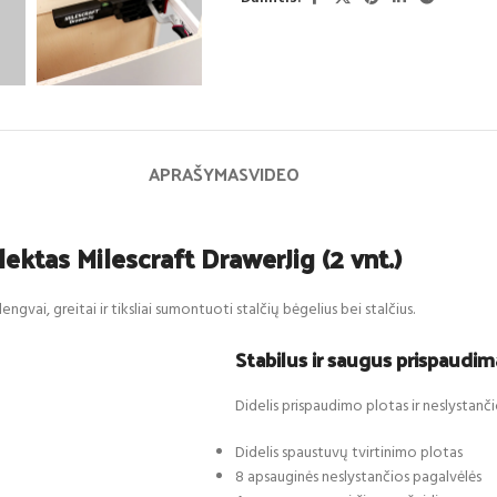
APRAŠYMAS
VIDEO
ktas Milescraft DrawerJig (2 vnt.)
engvai, greitai ir tiksliai sumontuoti stalčių bėgelius bei stalčius.
Stabilus ir saugus prispaudim
Didelis prispaudimo plotas ir neslystanči
Didelis spaustuvų tvirtinimo plotas
8 apsauginės neslystančios pagalvėlės