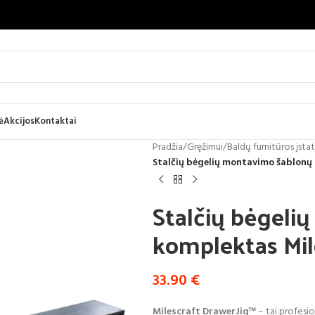
ė
Akcijos
Kontaktai
Pradžia
/
Gręžimui
/
Baldų furnitūros įsta
Stalčių bėgelių montavimo šablonų 
Stalčių bėgeli
komplektas Mile
33.90
€
Milescraft DrawerJig™
– tai profesi