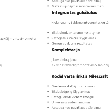
Apsauga nuo paviršiaus pažeidimų
Mažesnis judėjimas montavimo metu
Integruotas gulsčiukas
Kiekviename šablone integruotas gulsčiu
Tikslus horizontalumo nustatymas
Patogesnis stalčių išlygiavimas
amą aukštį montavimo metu:
Geresnis galutinis rezultatas
Komplektacija
Į komplektą įeina:
ą.
• 2 vnt. DrawerJig™ montavimo šablon
Kodėl verta rinktis Milescraf
Greitesnis stalčių montavimas
Tikslus bėgelių išlygiavimas
Patogu dirbti vienam žmogui
Universalus suderinamumas
Apsauga nuo paviršiaus pažeidimų