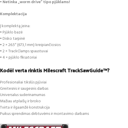
•
Netinka „worm drive“ tipo pjūklams!
Komplektacija
Į komplektą įeina:
• Pjūklo bazė
• Disko tarpinė
• 2 × 26.5″ (673,1 mm) kreipiančiosios
• 2 × TrackClamps spaustuvai
• 4 × pjūklo fiksatoriai
Kodėl verta rinktis Milescraft TrackSawGuide™?
Profesionaliai tikslūs pjūviai
Greitesnis ir saugesnis darbas
Universalus suderinamumas
Mažiau atplaišų ir broko
Tvirta ir ilgaamžė konstrukcija
Puikus sprendimas dirbtuvėms ir montavimo darbams