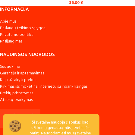
36.00
€
INFORMACIJA
Apie mus
Paslaugų teikimo sąlygos
Privatumo politika
Prisijungimas
NAUDINGOS NUORODOS
Susisiekime
Garantija ir aptarnavimas
Kaip užsakyti prekes
Pirkimas išsimokėtinai internetu su inbank lizingas
Prekių pristatymas
Atliekų tvarkymas
Ši svetainė naudoja slapukus, kad
užtikrintų geriausią mūsų svetainės
patirtį. Naudodamiesi mūsų svetaine