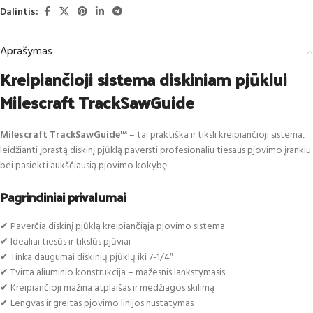
Dalintis:
Aprašymas
Kreipiančioji sistema diskiniam pjūklui
Milescraft TrackSawGuide
Milescraft TrackSawGuide™
– tai praktiška ir tiksli kreipiančioji sistema,
leidžianti įprastą diskinį pjūklą paversti profesionaliu tiesaus pjovimo įrankiu
bei pasiekti aukščiausią pjovimo kokybę.
Pagrindiniai privalumai
✔ Paverčia diskinį pjūklą kreipiančiąja pjovimo sistema
✔ Idealiai tiesūs ir tikslūs pjūviai
✔ Tinka daugumai diskinių pjūklų iki 7-1/4″
✔ Tvirta aliuminio konstrukcija – mažesnis lankstymasis
✔ Kreipiančioji mažina atplaišas ir medžiagos skilimą
✔ Lengvas ir greitas pjovimo linijos nustatymas