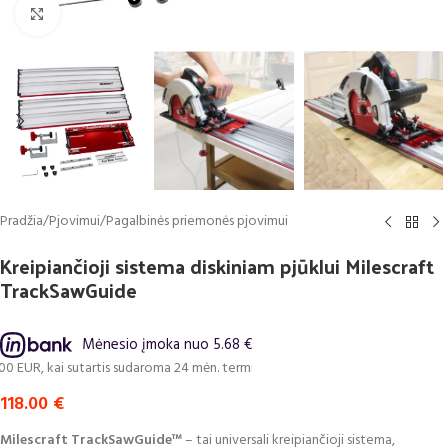
Click to enlarge
Pradžia
/
Pjovimui
/
Pagalbinės priemonės pjovimui
Kreipiančioji sistema diskiniam pjūklui Milescraft
TrackSawGuide
Mėnesio įmoka nuo 5.68 €
, kai sutartis sudaroma 24 mėn. terminui, metinė palūkanų norma – 0%, suta
118.00
€
Milescraft TrackSawGuide™
– tai universali kreipiančioji sistema,