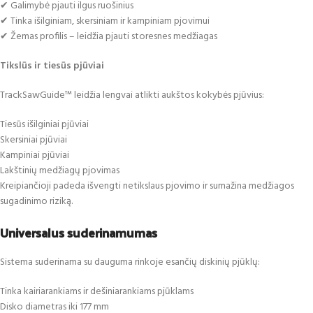
✔ Galimybė pjauti ilgus ruošinius
✔ Tinka išilginiam, skersiniam ir kampiniam pjovimui
✔ Žemas profilis – leidžia pjauti storesnes medžiagas
Tikslūs ir tiesūs pjūviai
TrackSawGuide™ leidžia lengvai atlikti aukštos kokybės pjūvius:
Tiesūs išilginiai pjūviai
Skersiniai pjūviai
Kampiniai pjūviai
Lakštinių medžiagų pjovimas
Kreipiančioji padeda išvengti netikslaus pjovimo ir sumažina medžiagos
sugadinimo riziką.
Universalus suderinamumas
Sistema suderinama su dauguma rinkoje esančių diskinių pjūklų:
Tinka kairiarankiams ir dešiniarankiams pjūklams
Disko diametras iki 177 mm