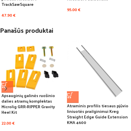
TrackSawSquare
95.00
€
47.90
€
Panašūs produktai
Apsauginių galinės ruošinio
dalies atramų komplektas
Atraminis profilis tiesaus pjūvio
MicroJig GRR-RIPPER Gravity
liniuotės prailginimui Kreg
Heel Kit
Straight Edge Guide Extension
KMA 4600
22.00
€