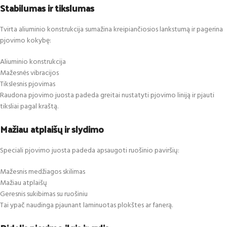
Stabilumas ir tikslumas
Tvirta aliuminio konstrukcija sumažina kreipiančiosios lankstumą ir pagerina
pjovimo kokybę:
Aliuminio konstrukcija
Mažesnės vibracijos
Tikslesnis pjovimas
Raudona pjovimo juosta padeda greitai nustatyti pjovimo liniją ir pjauti
tiksliai pagal kraštą.
Mažiau atplaišų ir slydimo
Speciali pjovimo juosta padeda apsaugoti ruošinio paviršių:
Mažesnis medžiagos skilimas
Mažiau atplaišų
Geresnis sukibimas su ruošiniu
Tai ypač naudinga pjaunant laminuotas plokštes ar fanerą.