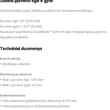
Didelis pjovimo ilgis ir gylis
Sistema leidžia pjauti didelius ruošinius bei storesnes medžiagas:
Pjovimo ilgis: 50″ (1270 mm)
Pjovimo gylis: 1-3/4″ (25 mm)
Naudojant papildomas GuideRails™ 1270 mm ilgio kreipiančiąsias, pjovimo
ilgį galima padidinti.
Techniniai duomenys
Konstrukcija
• Medžiaga: aliuminis
Pjovimo parametrai
• Maks. pjovimo ilgis: 1270 mm
• Maks. pjovimo gylis: 25 mm
Suderinamumas
• Tinka diskiniams pjūklams kurių diametras iki 177 mm
• Tinka kairiarankiams ir dešiniarankiams pjūklams