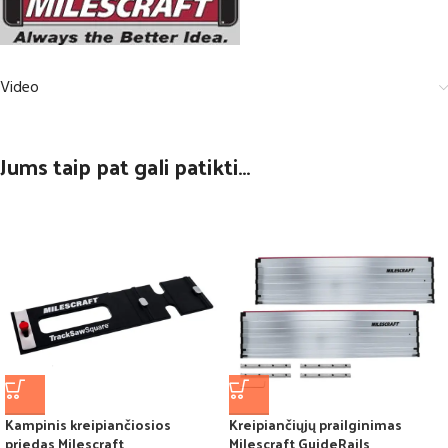
Video
Jums taip pat gali patikti…
Kampinis kreipiančiosios
Kreipiančiųjų prailginimas
priedas Milescraft
Milescraft GuideRails