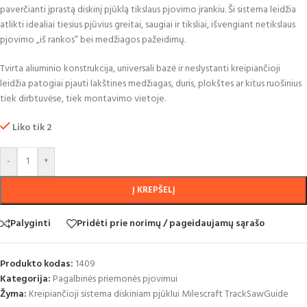
paverčianti įprastą diskinį pjūklą tikslaus pjovimo įrankiu. Ši sistema leidžia
atlikti idealiai tiesius pjūvius greitai, saugiai ir tiksliai, išvengiant netikslaus
pjovimo „iš rankos” bei medžiagos pažeidimų.
Tvirta aliuminio konstrukcija, universali bazė ir neslystanti kreipiančioji
leidžia patogiai pjauti lakštines medžiagas, duris, plokštes ar kitus ruošinius
tiek dirbtuvėse, tiek montavimo vietoje.
Liko tik 2
-
+
Į KREPŠELĮ
Palyginti
Pridėti prie norimų / pageidaujamų sąrašo
Produkto kodas:
1409
Kategorija:
Pagalbinės priemonės pjovimui
Žyma:
Kreipiančioji sistema diskiniam pjūklui Milescraft TrackSawGuide