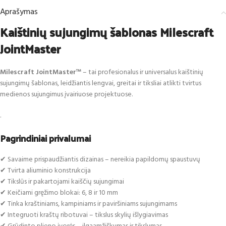
Aprašymas
Kaištinių sujungimų šablonas Milescraft
JointMaster
Milescraft JointMaster™
– tai profesionalus ir universalus kaištinių
sujungimų šablonas, leidžiantis lengvai, greitai ir tiksliai atlikti tvirtus
medienos sujungimus įvairiuose projektuose.
.
Pagrindiniai privalumai
✔ Savaime prispaudžiantis dizainas – nereikia papildomų spaustuvų
✔ Tvirta aliuminio konstrukcija
✔ Tikslūs ir pakartojami kaiščių sujungimai
✔ Keičiami gręžimo blokai: 6, 8 ir 10 mm
✔ Tinka kraštiniams, kampiniams ir paviršiniams sujungimams
✔ Integruoti kraštų ribotuvai – tikslus skylių išlygiavimas