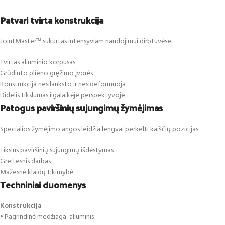
Patvari tvirta konstrukcija
JointMaster™ sukurtas intensyviam naudojimui dirbtuvėse:
Tvirtas aliuminio korpusas
Grūdinto plieno gręžimo įvorės
Konstrukcija nesilanksto ir nesideformuoja
Didelis tikslumas ilgalaikėje perspektyvoje
Patogus paviršinių sujungimų žymėjimas
Specialios žymėjimo angos leidžia lengvai perkelti kaiščių pozicijas:
Tikslus paviršinių sujungimų išdėstymas
Greitesnis darbas
Mažesnė klaidų tikimybė
Techniniai duomenys
Konstrukcija
• Pagrindinė medžiaga: aliuminis