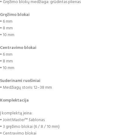
• Gręžimo blokų medžiaga: grūdintas plienas
Gręžimo blokai
• 6 mm
• 8 mm
• 10 mm
Centravimo blokai
• 6 mm
• 8 mm
• 10 mm
Suderinami ruošiniai
• Medžiagų storis: 12–38 mm
Komplektacija
Į komplektą įeina:
• JointMaster™ šablonas
• 3 gręžimo blokai (6 / 8 / 10 mm)
• Centravimo blokai