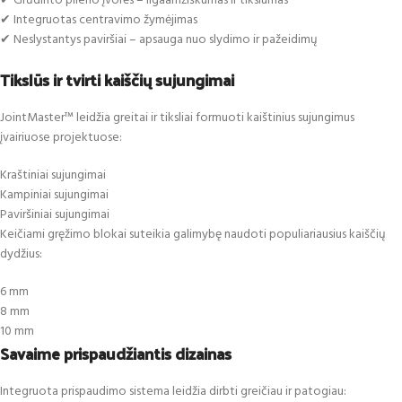
✔ Grūdinto plieno įvorės – ilgaamžiškumas ir tikslumas
✔ Integruotas centravimo žymėjimas
✔ Neslystantys paviršiai – apsauga nuo slydimo ir pažeidimų
Tikslūs ir tvirti kaiščių sujungimai
JointMaster™ leidžia greitai ir tiksliai formuoti kaištinius sujungimus
įvairiuose projektuose:
Kraštiniai sujungimai
Kampiniai sujungimai
Paviršiniai sujungimai
Keičiami gręžimo blokai suteikia galimybę naudoti populiariausius kaiščių
dydžius:
6 mm
8 mm
10 mm
Savaime prispaudžiantis dizainas
Integruota prispaudimo sistema leidžia dirbti greičiau ir patogiau: