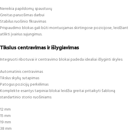
Nereikia papildomų spaustuvų
Greitas paruošimas darbui
Stabilus ruošinio fiksavimas
Prispaudimo blokas gali būti montuojamas skirtingose pozicijose, leidžiant
atlikti įvairius sujungimus.
Tikslus centravimas ir išlygiavimas
Integruoti ribotuvai ir centravimo blokai padeda idealiai išlyginti skyles:
Automatinis centravimas
Tikslus skylių sutapimas
Patogus pozicijų perkėlimas
Komplekte esantys tarpiniai blokai leidžia greitai pritaikyti šabloną
standartinio storio ruošiniams:
12 mm
15 mm
19 mm
38 mm