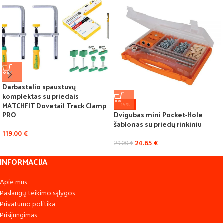
Darbastalio spaustuvų
komplektas su priedais
MATCHFIT Dovetail Track Clamp
-15%
PRO
Dvigubas mini Pocket-Hole
šablonas su priedų rinkiniu
119.00
€
24.65
€
29.00
€
INFORMACIJA
Apie mus
Paslaugų teikimo sąlygos
Privatumo politika
Prisijungimas