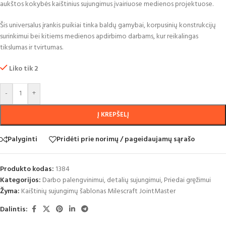
aukštos kokybės kaištinius sujungimus įvairiuose medienos projektuose.
Šis universalus įrankis puikiai tinka baldų gamybai, korpusinių konstrukcijų
surinkimui bei kitiems medienos apdirbimo darbams, kur reikalingas
tikslumas ir tvirtumas.
Liko tik 2
-
+
Į KREPŠELĮ
Palyginti
Pridėti prie norimų / pageidaujamų sąrašo
Produkto kodas:
1384
Kategorijos:
Darbo palengvinimui, detalių sujungimui
,
Priedai gręžimui
Žyma:
Kaištinių sujungimų šablonas Milescraft JointMaster
Dalintis: