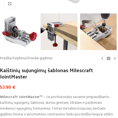
Click to enlarge
Pradžia
/
Gręžimui
/
Priedai gręžimui
Kaištinių sujungimų šablonas Milescraft
JointMaster
53.90
€
Milescraft JointMaster™
– tai profesionalus savaime prispaudžiantis
kaištinių sujungimų šablonas, skirtas greitam, tiksliam ir patikimam
medienos sujungimų formavimui. Tvirtas metalinis korpusas, keičiami
gręžimo blokai ir automatinio centravimo funkcijos leidžia lengvai atlikti