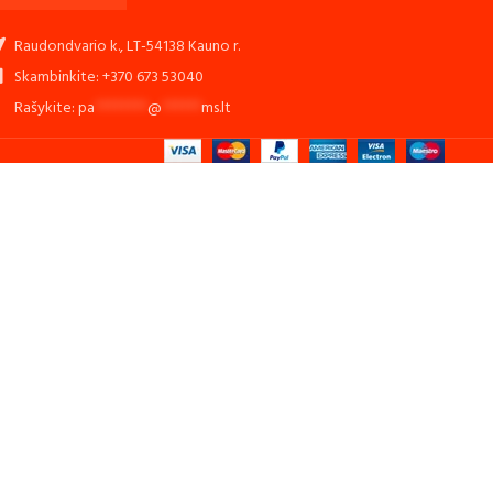
Raudondvario k., LT-54138 Kauno r.
Skambinkite: +370 673 53040
Rašykite:
pa
********
@
******
ms.lt