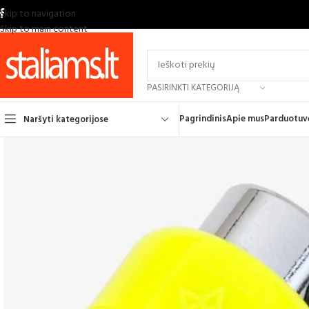
Skip to navigation
Skip to main content
PASIRINKTI KATEGORIJĄ
Pagrindinis
Apie mus
Parduotuv
Naršyti kategorijose