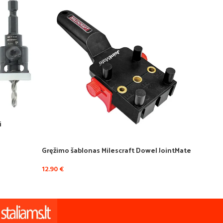
i
Gręžimo šablonas Milescraft Dowel JointMate
Gręži
12.90
€
12.90