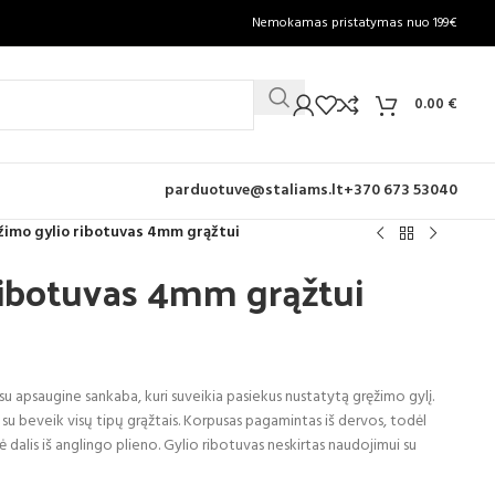
Nemokamas pristatymas nuo 199€
0.00
€
parduotuve@staliams.lt
+370 673 53040
žimo gylio ribotuvas 4mm grąžtui
ribotuvas 4mm grąžtui
 su apsaugine sankaba, kuri suveikia pasiekus nustatytą gręžimo gylį.
 su beveik visų tipų grąžtais. Korpusas pagamintas iš dervos, todėl
dalis iš anglingo plieno. Gylio ribotuvas neskirtas naudojimui su