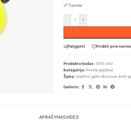
Turime
-
+
Palyginti
Pridėti prie nori
Produkto kodas:
5005-040
Kategorija:
Priedai gręžimui
Žyma:
Gręžimo gylio ribotuvas 4mm gr
Dalintis:
APRAŠYMAS
VIDEO