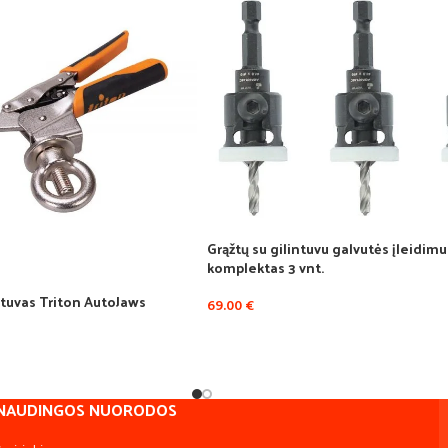
Grąžtų su gilintuvu galvutės įleidimu
komplektas 3 vnt.
stuvas Triton AutoJaws
69.00
€
NAUDINGOS NUORODOS