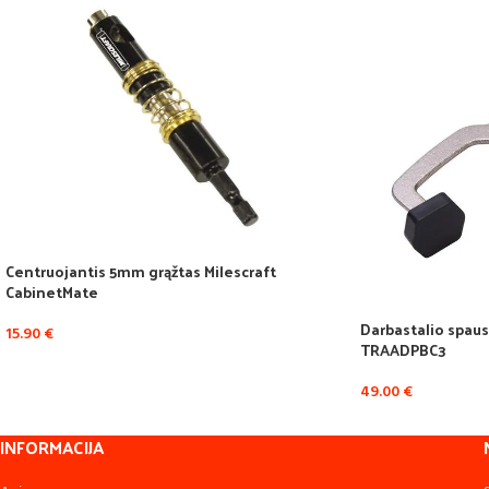
Centruojantis 5mm grąžtas Milescraft
CabinetMate
Darbastalio spau
15.90
€
TRAADPBC3
49.00
€
INFORMACIJA