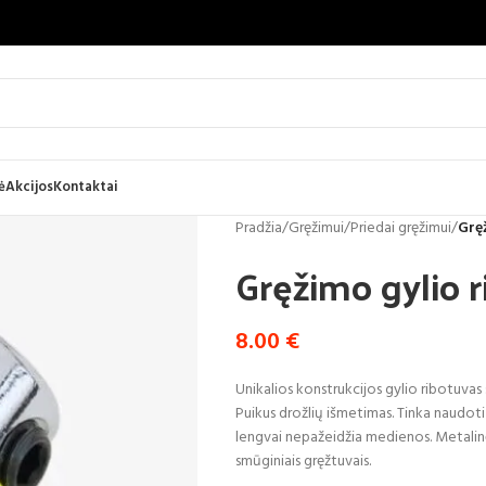
ė
Akcijos
Kontaktai
Pradžia
/
Gręžimui
/
Priedai gręžimui
/
Grę
Gręžimo gylio 
8.00
€
Unikalios konstrukcijos gylio ribotuvas
Puikus drožlių išmetimas. Tinka naudoti
lengvai nepažeidžia medienos. Metalinė 
smūginiais gręžtuvais.