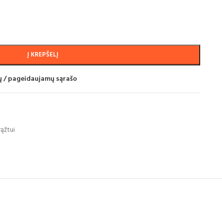
Į KREPŠELĮ
mų / pageidaujamų sąrašo
ąžtui