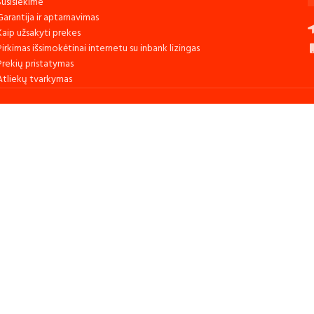
Susisiekime
Garantija ir aptarnavimas
Kaip užsakyti prekes
Pirkimas išsimokėtinai internetu su inbank lizingas
Prekių pristatymas
Atliekų tvarkymas