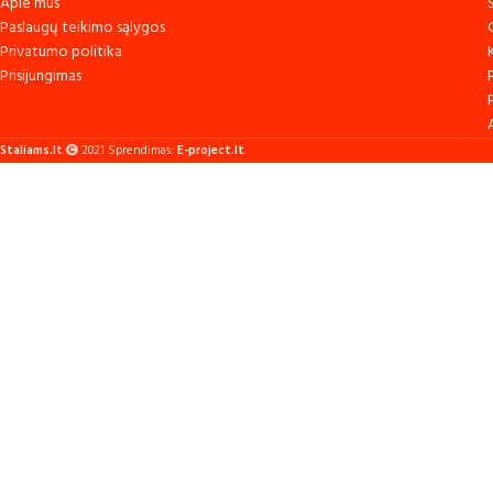
Apie mus
Paslaugų teikimo sąlygos
Privatumo politika
Prisijungimas
Staliams.lt
2021 Sprendimas:
E-project.lt
.