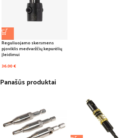
Reguliuojamo skersmens
pjoviklis medvaržčių kepurėlių
įleidimui
36.00
€
Panašūs produktai