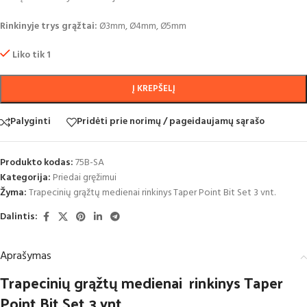
Rinkinyje trys grąžtai:
Ø3mm, Ø4mm, Ø5mm
Liko tik 1
Į KREPŠELĮ
Palyginti
Pridėti prie norimų / pageidaujamų sąrašo
Produkto kodas:
75B-SA
Kategorija:
Priedai gręžimui
Žyma:
Trapecinių grąžtų medienai rinkinys Taper Point Bit Set 3 vnt.
Dalintis:
Aprašymas
Trapecinių grąžtų medienai rinkinys Taper
Point Bit Set 3 vnt.