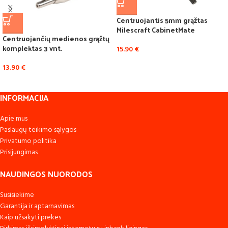
Centruojantis 5mm grąžtas
Milescraft CabinetMate
Centruojančių medienos grąžtų
komplektas 3 vnt.
15.90
€
13.90
€
INFORMACIJA
Apie mus
Paslaugų teikimo sąlygos
Privatumo politika
Prisijungimas
NAUDINGOS NUORODOS
Susisiekime
Garantija ir aptarnavimas
Kaip užsakyti prekes