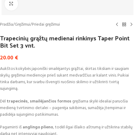
Click to enlarge
Pradžia
/
Gręžimui
/
Priedai gręžimui
Trapecinių grąžtų medienai rinkinys Taper Point
Bit Set 3 vnt.
20.00
€
Aukštos kokybės japoniški smailėjantys grąžtai, skirtas tiksliam ir saugiam
skylių gręžimui medienoje prieš sukant medvaržčius ar kalant vinis. Puikiai
tinka darbams, kur svarbu išvengti ruošinio skilimo ir užtikrinti tvirtą
sujungimą.
Dėl
trapecinės, smailėjančios formos
gręžiama skylė idealiai paruošia
medieną tvirtinimo detalei – pagerėja sukibimas, sumažėja įtempimai ir
padidėja sujungimo patikimumas.
Pagaminti iš
anglingo plieno
, todėl ilgai išlaiko aštrumą ir užtikrina stabilų
darbą net intensyviai naudojant.