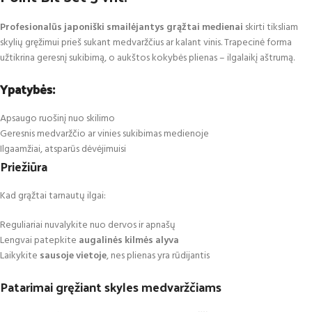
Profesionalūs japoniški smailėjantys grąžtai medienai
skirti tiksliam
skylių gręžimui prieš sukant medvaržčius ar kalant vinis. Trapecinė forma
užtikrina geresnį sukibimą, o aukštos kokybės plienas – ilgalaikį aštrumą.
Ypatybės:
Apsaugo ruošinį nuo skilimo
Geresnis medvaržčio ar vinies sukibimas medienoje
Ilgaamžiai, atsparūs dėvėjimuisi
Priežiūra
Kad grąžtai tarnautų ilgai:
Reguliariai nuvalykite nuo dervos ir apnašų
Lengvai patepkite
augalinės kilmės alyva
Laikykite
sausoje vietoje
, nes plienas yra rūdijantis
Patarimai gręžiant skyles medvaržčiams