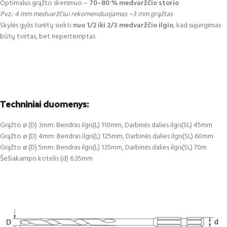
Optimalus grąžto skersmuo –
70–80 % medvaržčio storio
Pvz.: 4 mm medvaržčiui rekomenduojamas ~3 mm grąžtas
Skylės gylis turėtų siekti
nuo 1/2 iki 2/3 medvaržčio ilgio
, kad sujungimas
būtų tvirtas, bet nepertemptas
Techniniai duomenys:
Grąžto ⌀ (D) 3mm: Bendras ilgis(L) 110mm, Darbinės dalies ilgis(SL) 45mm
Grąžto ⌀ (D) 4mm: Bendras ilgis(L) 125mm, Darbinės dalies ilgis(SL) 60mm
Grąžto ⌀ (D) 5mm: Bendras ilgis(L) 135mm, Darbinės dalies ilgis(SL) 70m
Šešiakampis kotelis (d) 6.35mm