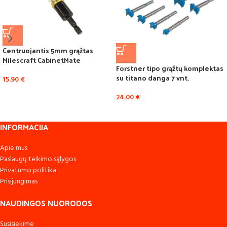
Centruojantis 5mm grąžtas
Milescraft CabinetMate
Forstner tipo grąžtų komplektas
su titano danga 7 vnt.
15.90
€
24.00
€
INFORMACIJA
Apie mus
Paslaugų teikimo sąlygos
Privatumo politika
Prisijungimas
NAUDINGOS NUORODOS
Susisiekime