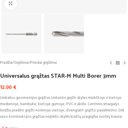
Click to enlarge
Pradžia
/
Gręžimui
/
Priedai gręžimui
Universalus grąžtas STAR-M Multi Borer 3mm
12.00
€
Unikalios geometrijos grąžtas tinkantis gręžti skyles minkštoje ir kietoje
medienoje, bambuke, kietoje gumoje, PVC ir akrile. Centrinis smaigalys
leidžia pradėti gręžti norimoje vietoje, išvengiant grąžto pasislinkimo. Dėl
savo konstrukcijos grąžtas neplėšo skylės kraštų pragręžus ruošinį kiaurai.