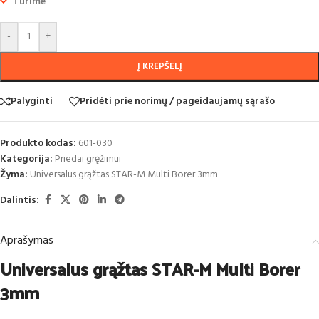
Turime
-
+
Į KREPŠELĮ
Palyginti
Pridėti prie norimų / pageidaujamų sąrašo
Produkto kodas:
601-030
Kategorija:
Priedai gręžimui
Žyma:
Universalus grąžtas STAR-M Multi Borer 3mm
Dalintis:
Aprašymas
Universalus grąžtas STAR-M Multi Borer
3mm