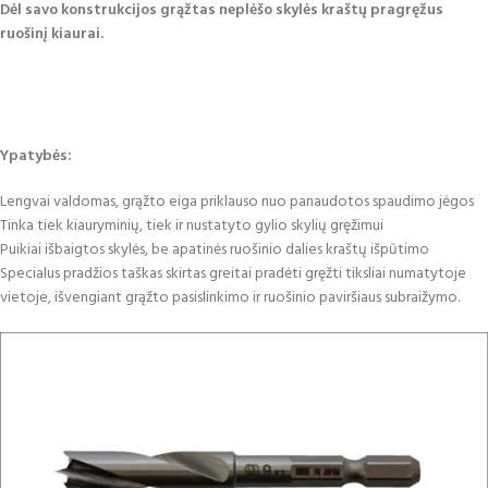
Dėl savo konstrukcijos grąžtas neplėšo skylės kraštų pragręžus
ruošinį kiaurai.
Ypatybės:
Lengvai valdomas, grąžto eiga priklauso nuo panaudotos spaudimo jėgos
Tinka tiek kiauryminių, tiek ir nustatyto gylio skylių gręžimui
Puikiai išbaigtos skylės, be apatinės ruošinio dalies kraštų išpūtimo
Specialus pradžios taškas skirtas greitai pradėti gręžti tiksliai numatytoje
vietoje, išvengiant grąžto pasislinkimo ir ruošinio paviršiaus subraižymo.