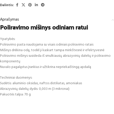
Dalintis:
Aprašymas
Poliravimo mišinys odiniam ratui
Ypatybės:
Poliravimo pasta naudojama su visais odiniais poliravimo ratais
Mišinys drėkina odą, todėl ji kaskart tampa minkštesnė ir efektyvesnė
Poliravimo mišinys susideda iš smulkiausių abrazyvinių dalelių ir poliravimo
komponentų
Nuvalo pagaląstus įrankius ir užtikrina nepriekaištingą apdailą
Techniniai duomenys:
Sudėtis: aliuminio oksidas, naftos distiliatas, amoniakas
Abrazyvinių dalelių dydis: 0,003 m (3 mikronai)
Pakuotės talpa: 70 g