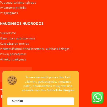
Paslaugų teikimo sąlygos
Privatumo politika
Prisijungimas
NAUDINGOS NUORODOS
Susisiekime
Garantija ir aptarnavimas
Kaip užsakyti prekes
Pirkimas išsimokėtinai internetu su inbank lizingas
Prekių pristatymas
Atliekų tvarkymas
Ši svetainė naudoja slapukus, kad
užtikrintų geriausią mūsų svetainės
patirtį. Naudodamiesi mūsų svetaine
Raudondvario k., LT-54138 Kauno r.
sutinkate slapukus.
Sužinokite daugiau
Skambinkite: +370 673 53040
Sutinku
Rašykite:
pa
********
@
******
ms.lt