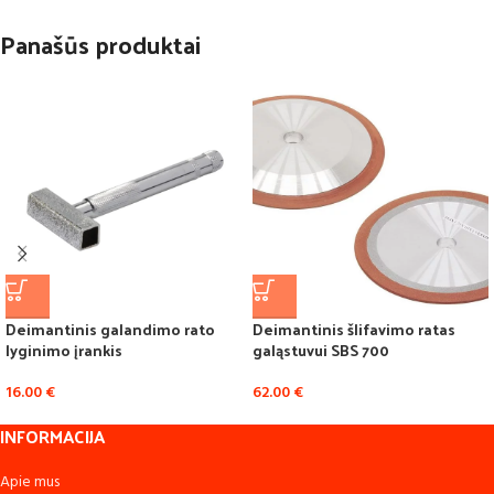
Panašūs produktai
Deimantinis galandimo rato
Deimantinis šlifavimo ratas
lyginimo įrankis
galąstuvui SBS 700
16.00
€
62.00
€
INFORMACIJA
Apie mus