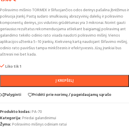
Poliravimo mišinio TORMEK ir šlifuojančios odos derinys pašalina įbrėžimus ir
poliruoja įrankį. Pastą sudaro smulkiausių abrazyvinių dalelių ir poliravimo
komponentų derinys, jos vidutinis grūdėtumas yra 3 mikronai. Norint gauti
geriausius rezultatus rekomenduojama atliekant baigiamąjį poliravimą ant
galandimo tekėlo odinio rato visada naudoti poliravimo mišinį. Vienos
aplikacijos užtenka 5–10 įrankių. Kiekvieną kartą naudojant šlifavimo mišinį,
odinio rato paviršius tampa minkštesnis ir efektyvesnis. Jūsų įrankiai bus
aštresni nei bet kada.
Liko tik 1
Į KREPŠELĮ
Palyginti
Pridėti prie norimų / pageidaujamų sąrašo
Produkto kodas:
PA-70
Kategorija:
Priedai galandinimui
Žyma:
Poliravimo mišinys odiniam ratui