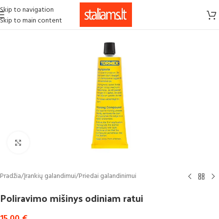
Skip to navigation
Skip to main content
Click to enlarge
Pradžia
/
Įrankių galandimui
/
Priedai galandinimui
Poliravimo mišinys odiniam ratui
15.00
€