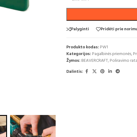
Palyginti
Pridėti prie nori
Produkto kodas:
PW1
Kategorijos:
Pagalbinės priemonės
,
Pr
Žymos:
BEAVERCRAFT
,
Poliravimo rat
Dalintis: