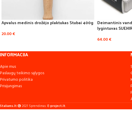
Apvalus medinis drožėjo plaktukas Stubai 400g
Deimantinis vande
lygintuvas SUEH
20.00
€
64.00
€
INFORMACIJA
Apie mus
Paslaugų teikimo sąlygos
Privatumo politika
Prisijungimas
Staliams.lt
2021 Sprendimas:
E-project.lt
.