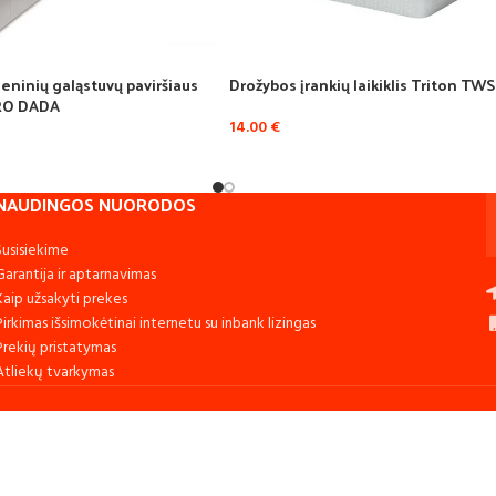
ninių galąstuvų paviršiaus
Drožybos įrankių laikiklis Triton TW
IRO DADA
14.00
€
NAUDINGOS NUORODOS
Susisiekime
Garantija ir aptarnavimas
Kaip užsakyti prekes
Pirkimas išsimokėtinai internetu su inbank lizingas
Prekių pristatymas
Atliekų tvarkymas