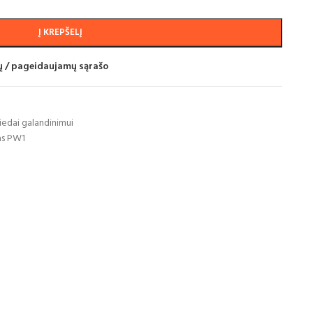
Į KREPŠELĮ
mų / pageidaujamų sąrašo
iedai galandinimui
as PW1