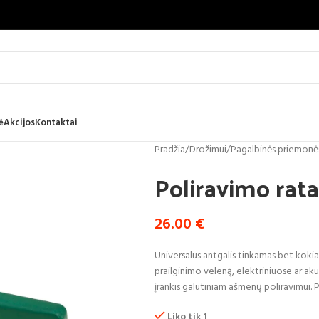
ė
Akcijos
Kontaktai
Pradžia
/
Drožimui
/
Pagalbinės priemonė
Poliravimo rat
26.00
€
Universalus antgalis tinkamas bet koki
prailginimo veleną, elektriniuose ar ak
įrankis galutiniam ašmenų poliravimui. Pa
Liko tik 1