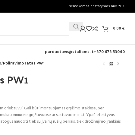
Nemokamas pristatymas nuo 199€
0.00
€
parduotuve@staliams.lt
+370 673 53040
s
/
Poliravimo ratas PW1
as PW1
am griebtuvui. Gali būti montuojamas gręžimo staklėse, per
umuliatoriniuose gręžtuvuose ar suktuvuose ir t.t. Ypač efektyvus
togus naudoti tiek su įvairių rūšių peiliais, tiek drožinėjimo įrankiais.