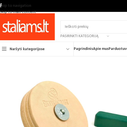
Skip to navigation
Skip to main content
PASIRINKTI KATEGORIJĄ
Pagrindinis
Apie mus
Parduotuv
Naršyti kategorijose