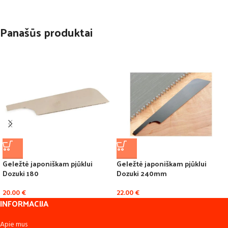
Panašūs produktai
Geležtė japoniškam pjūklui
Geležtė japoniškam pjūklui
Dozuki 180
Dozuki 240mm
20.00
€
22.00
€
INFORMACIJA
Apie mus