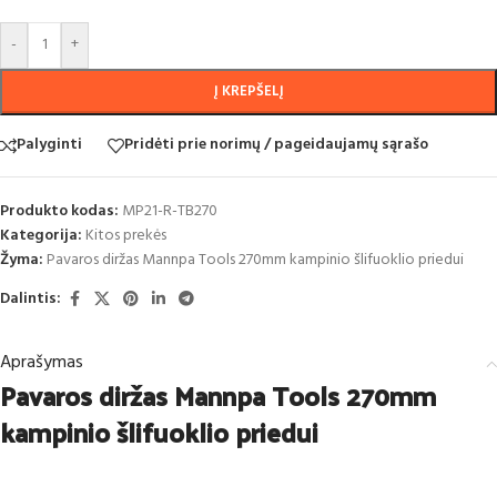
-
+
Į KREPŠELĮ
Palyginti
Pridėti prie norimų / pageidaujamų sąrašo
Produkto kodas:
MP21-R-TB270
Kategorija:
Kitos prekės
Žyma:
Pavaros diržas Mannpa Tools 270mm kampinio šlifuoklio priedui
Dalintis:
Aprašymas
Pavaros diržas Mannpa Tools 270mm
kampinio šlifuoklio priedui