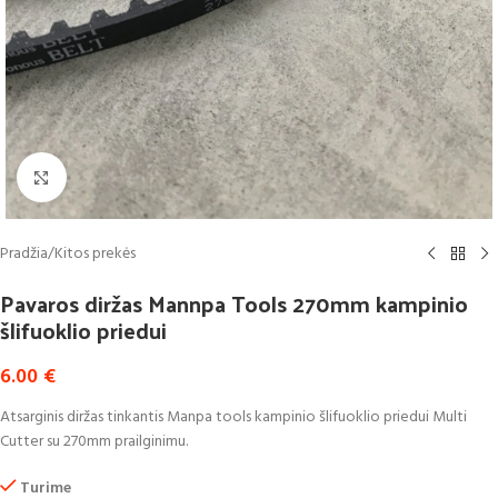
Click to enlarge
Pradžia
/
Kitos prekės
Pavaros diržas Mannpa Tools 270mm kampinio
šlifuoklio priedui
6.00
€
Atsarginis diržas tinkantis Manpa tools kampinio šlifuoklio priedui Multi
Cutter su 270mm prailginimu.
Turime