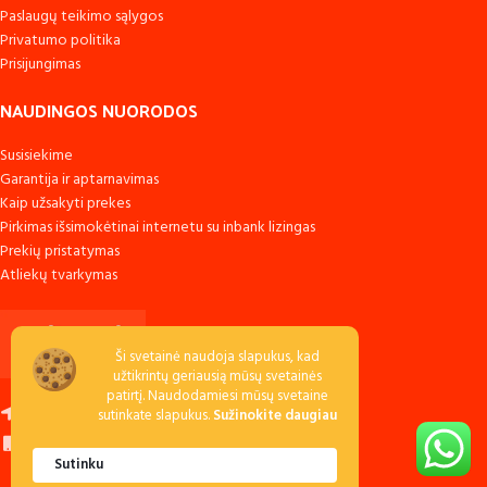
Paslaugų teikimo sąlygos
Privatumo politika
Prisijungimas
NAUDINGOS NUORODOS
Susisiekime
Garantija ir aptarnavimas
Kaip užsakyti prekes
Pirkimas išsimokėtinai internetu su inbank lizingas
Prekių pristatymas
Atliekų tvarkymas
Ši svetainė naudoja slapukus, kad
užtikrintų geriausią mūsų svetainės
patirtį. Naudodamiesi mūsų svetaine
Raudondvario k., LT-54138 Kauno r.
sutinkate slapukus.
Sužinokite daugiau
Skambinkite: +370 673 53040
Sutinku
Rašykite:
pa
********
@
******
ms.lt