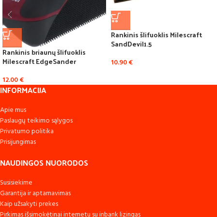
Rankinis šlifuoklis Milescraft
SandDevil1.5
Rankinis briaunų šlifuoklis
Milescraft EdgeSander
10.90
€
12.00
€
INFORMACIJA
Apie mus
Paslaugų teikimo sąlygos
Privatumo politika
Prisijungimas
NAUDINGOS NUORODOS
Susisiekime
Garantija ir aptarnavimas
Kaip užsakyti prekes
Pirkimas išsimokėtinai internetu su inbank lizingas