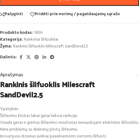
Palyginti
Pridėti prie norimų / pageidaujamų sąrašo
Produkto kodas:
1606
Kategorija:
Rankiniai šlifuokliai
Žyma:
Rankinis šlifuoklis Milescraft SandDevil2.5
Dalintis:
Aprašymas
Rankinis šlifuoklis Milescraft
SandDevil2.5
Ypatybės:
Šlifavimo blokas labai gerai laikosi rankoje.
Visada geras ir greitas šlifavimo rezultatas nenaudojant elektrinio šlifuoklio.
Nėra problemų su didesnių plotų šlifavimu.
Inovatyvus dizainas sunkiai pasiekiamoms vietoms šlifuoti.