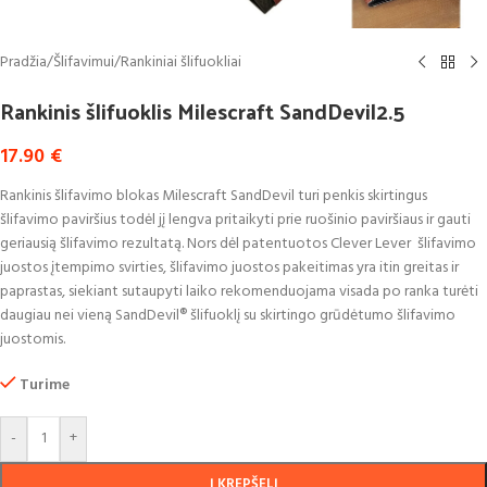
Pradžia
/
Šlifavimui
/
Rankiniai šlifuokliai
Rankinis šlifuoklis Milescraft SandDevil2.5
17.90
€
Rankinis šlifavimo blokas Milescraft SandDevil turi penkis skirtingus
šlifavimo paviršius todėl jį lengva pritaikyti prie ruošinio paviršiaus ir gauti
geriausią šlifavimo rezultatą. Nors dėl patentuotos Clever Lever šlifavimo
juostos įtempimo svirties, šlifavimo juostos pakeitimas yra itin greitas ir
paprastas, siekiant sutaupyti laiko rekomenduojama visada po ranka turėti
daugiau nei vieną SandDevil® šlifuoklį su skirtingo grūdėtumo šlifavimo
juostomis.
Turime
-
+
Į KREPŠELĮ