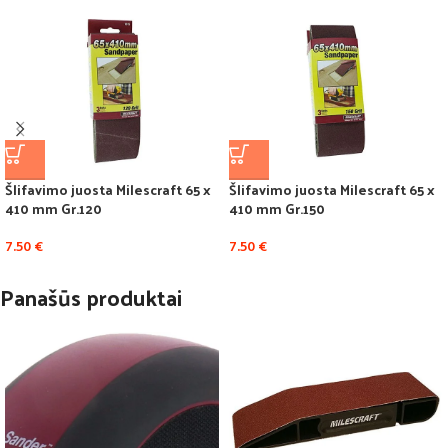
Šlifavimo juosta Milescraft 65 x
Šlifavimo juosta Milescraft 65 x
410 mm Gr.120
410 mm Gr.150
7.50
€
7.50
€
Panašūs produktai