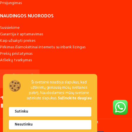
Prisijungimas
NAUDINGOS NUORODOS
Susisiekime
Garantija ir aptarnavimas
Kaip užsakyti prekes
Pirkimas išsimokėtinai internetu su inbank lizingas
Prekių pristatymas
Atliekų tvarkymas
Ši svetainė naudoja slapukus, kad
užtikrintų geriausią mūsų svetainės
patirtį. Naudodamiesi mūsų svetaine
Raudondvario k., LT-54138 Kauno r.
sutinkate slapukus.
Sužinokite daugiau
Skambinkite: +370 673 53040
Sutinku
Rašykite:
pa
********
@
******
ms.lt
Staliams.lt
2021 Sprendimas:
E-project.lt
.
Nesutinku