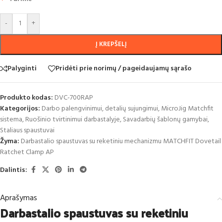
-
+
Į KREPŠELĮ
Palyginti
Pridėti prie norimų / pageidaujamų sąrašo
Produkto kodas:
DVC-700RAP
Kategorijos:
Darbo palengvinimui, detalių sujungimui
,
MicroJig Matchfit
sistema
,
Ruošinio tvirtinimui darbastalyje
,
Savadarbių šablonų gamybai
,
Staliaus spaustuvai
Žyma:
Darbastalio spaustuvas su reketiniu mechanizmu MATCHFIT Dovetail
Ratchet Clamp AP
Dalintis:
Aprašymas
Darbastalio spaustuvas su reketiniu