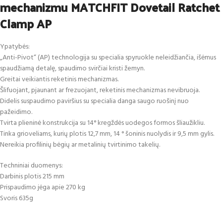
mechanizmu MATCHFIT Dovetail Ratchet
Clamp AP
Ypatybės:
„Anti-Pivot“ (AP) technologija su specialia spyruokle neleidžiančia, išėmus
spaudžiamą detalę, spaudimo svirčiai kristi žemyn.
Greitai veikiantis reketinis mechanizmas.
Šlifuojant, pjaunant ar frezuojant, reketinis mechanizmas nevibruoja.
Didelis suspaudimo paviršius su specialia danga saugo ruošinį nuo
pažeidimo.
Tvirta plieninė konstrukcija su 14° kregždės uodegos formos šliaužikliu.
Tinka grioveliams, kurių plotis 12,7 mm, 14 ° šoninis nuolydis ir 9,5 mm gylis.
Nereikia profilinių bėgių ar metalinių tvirtinimo takelių.
Techniniai duomenys:
Darbinis plotis 215 mm
Prispaudimo jėga apie 270 kg
Svoris 635g