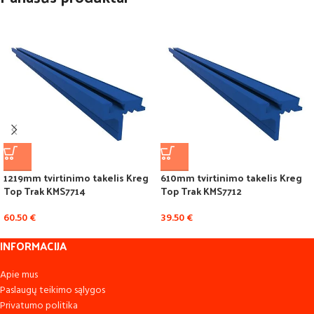
1219mm tvirtinimo takelis Kreg
610mm tvirtinimo takelis Kreg
Top Trak KMS7714
Top Trak KMS7712
60.50
€
39.50
€
INFORMACIJA
Apie mus
Paslaugų teikimo sąlygos
Privatumo politika