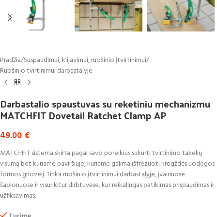
Pradžia
/
Suspaudimui, klijavimui, ruošinio įtvirtinimui
/
Ruošinio tvirtinimui darbastalyje
Darbastalio spaustuvas su reketiniu mechanizmu
MATCHFIT Dovetail Ratchet Clamp AP
49.00
€
MATCHFIT sistema skirta pagal savo poreikius sukurti tvirtinimo takelių
visumą bet kuriame paviršiuje, kuriame galima išfrezuoti kregždės uodegos
formos griovelį. Tinka ruošinio įtvirtinimui darbastalyje, įvairiuose
šablonuose ir visur kitur dirbtuvėse, kur reikalingas patikimas prispaudimas ir
užfiksavimas.
Turime