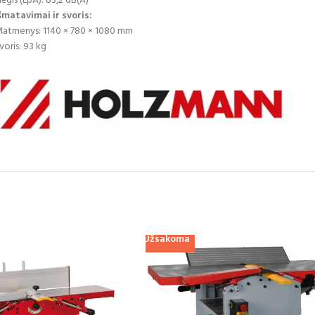
lėgis (LpA): 83,2 dB(A)
šmatavimai ir svoris:
atmenys: 1140 × 780 × 1080 mm
voris: 93 kg
Užsakoma