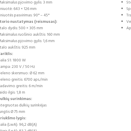
aksimalus pjovimo gylis: 3 mm
St
iniuotė: 643 × 126 mm
Sp
iniuotės pasvirimas: 90° – 45°
Tr
torio nustatymas (reismusas):
Ve
talo dydis: 500 × 305 mm
Ap
aksimalus ruošinio aukštis: 160 mm
aksimalus pjovimo gylis: 1,6 mm
talo aukštis: 925 mm
ariklis:
alia S1: 1800 W
tampa: 230 V / 50 Hz
eleno skersmuo: Ø 62 mm
eleno greitis: 6700 aps./min
adavimo greitis: 6 m/min
aido ilgis: 1,8 m
ulkių surinkimas:
ntegruotas dulkių surinkėjas
ungtis Ø 75 mm
riukšmo lygis:
alia (LwA): 96,2 dB(A)