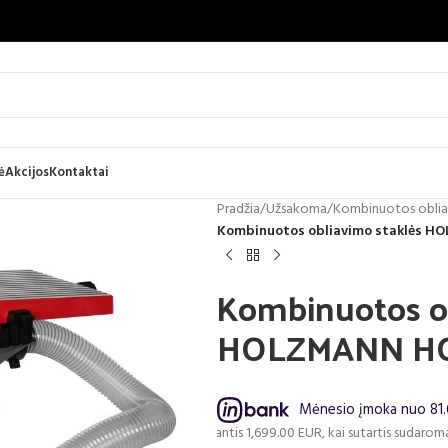
ė
Akcijos
Kontaktai
Pradžia
/
Užsakoma
/
Kombinuotos oblia
Kombinuotos obliavimo staklės
Kombinuotos ob
HOLZMANN H
Mėnesio įmoka nuo 81.
Pavyzdžiui, skolinantis 1,699.00 EUR, kai sutartis sudaroma 24 mėn. term