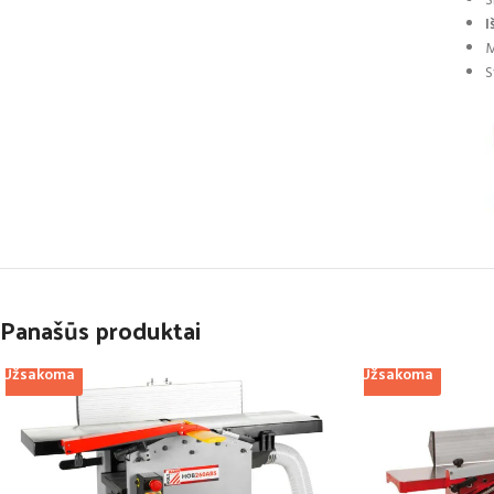
S
I
M
S
Panašūs produktai
Užsakoma
Užsakoma