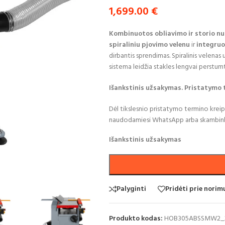
1,699.00
€
Kombinuotos obliavimo ir storio 
spiraliniu pjovimo velenu
ir
integruo
dirbantis sprendimas. Spiralinis velenas 
sistema leidžia stakles lengvai perstumti
I
šankstinis užsakymas. Pristatymo
Dėl tikslesnio pristatymo termino krei
naudodamiesi
WhatsApp
arba
skambin
Išankstinis užsakymas
Palyginti
Pridėti prie nori
Produkto kodas:
HOB305ABSSMW2_