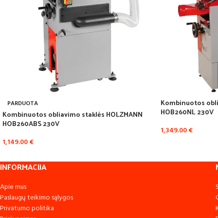
Kombinuotos obl
PARDUOTA
HOB260NL 230V
Kombinuotos obliavimo staklės HOLZMANN
HOB260ABS 230V
1,349.00
€
1,149.00
€
INFORMACIJA
Apie mus
Paslaugų teikimo sąlygos
Privatumo politika