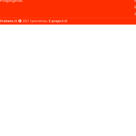
Prisijungimas
Staliams.lt
2021 Sprendimas:
E-project.lt
.