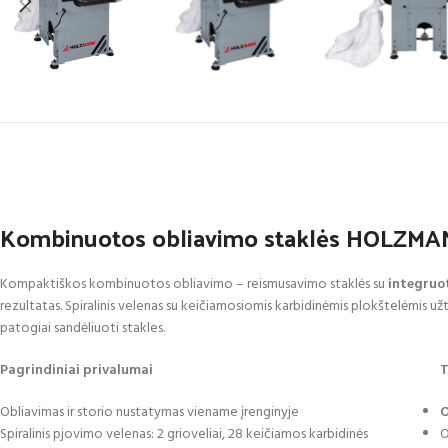
Kombinuotos obliavimo staklės HOLZM
Kompaktiškos kombinuotos obliavimo – reismusavimo staklės su
integruo
rezultatas. Spiralinis velenas su keičiamosiomis karbidinėmis plokštelėmis užt
patogiai sandėliuoti stakles.
Pagrindiniai privalumai
T
Obliavimas ir storio nustatymas viename įrenginyje
O
Spiralinis pjovimo velenas: 2 grioveliai, 28 keičiamos karbidinės
O