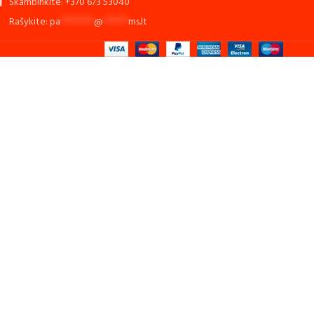
Skambinkite: +370 673 53040
Rašykite:
pa
********
@
******
ms.lt