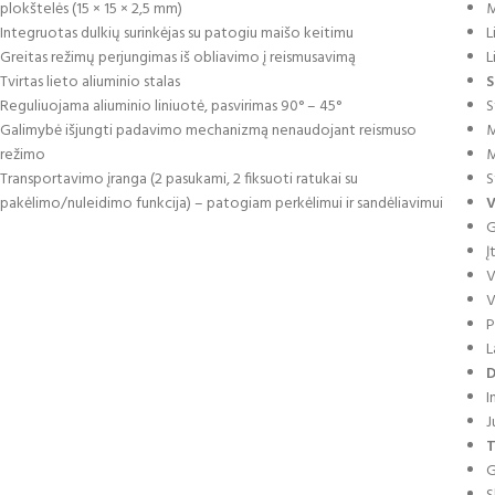
plokštelės (15 × 15 × 2,5 mm)
M
Integruotas dulkių surinkėjas su patogiu maišo keitimu
L
Greitas režimų perjungimas iš obliavimo į reismusavimą
L
Tvirtas lieto aliuminio stalas
S
Reguliuojama aliuminio liniuotė, pasvirimas 90° – 45°
S
Galimybė išjungti padavimo mechanizmą nenaudojant reismuso
M
režimo
M
Transportavimo įranga (2 pasukami, 2 fiksuoti ratukai su
S
pakėlimo/nuleidimo funkcija) – patogiam perkėlimui ir sandėliavimui
V
G
Į
V
V
P
L
D
I
J
T
G