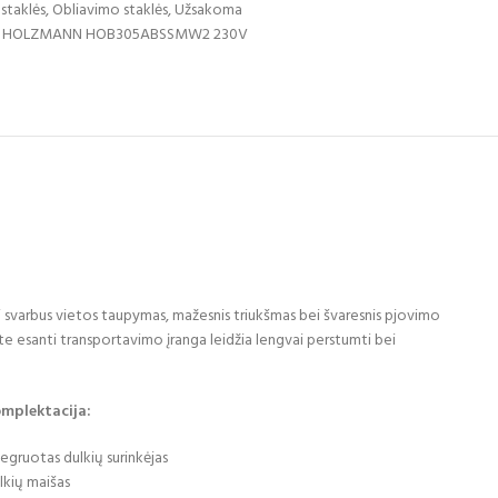
staklės
,
Obliavimo staklės
,
Užsakoma
lės HOLZMANN HOB305ABSSMW2 230V
ai svarbus vietos taupymas, mažesnis triukšmas bei švaresnis pjovimo
kte esanti transportavimo įranga leidžia lengvai perstumti bei
mplektacija:
tegruotas dulkių surinkėjas
lkių maišas