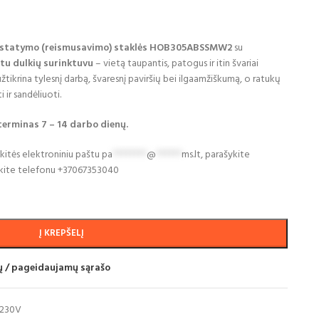
nustatymo (reismusavimo) staklės HOB305ABSSMW2
su
tu dulkių surinktuvu
– vietą taupantis, patogus ir itin švariai
užtikrina tylesnį darbą, švaresnį paviršių bei ilgaamžiškumą, o ratukų
 ir sandėliuoti.
 terminas 7
– 14 darbo dien
ų.
pkitės elektroniniu paštu
pa
********
@
******
ms.lt
,
para
š
ykite
kite
telefonu
+37067353040
Į KREPŠELĮ
mų / pageidaujamų sąrašo
230V