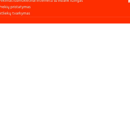
Pirkimas išsimokėtinai internetu su inbank lizingas
Prekių pristatymas
Atliekų tvarkymas