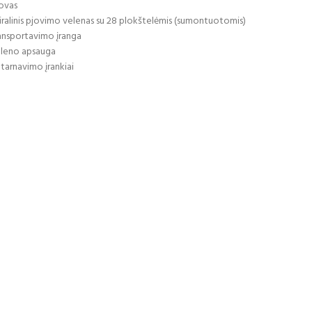
ovas
iralinis pjovimo velenas su 28 plokštelėmis (sumontuotomis)
ansportavimo įranga
leno apsauga
tarnavimo įrankiai