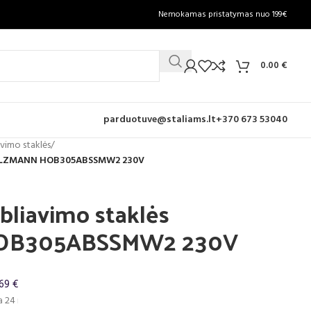
Nemokamas pristatymas nuo 199€
0.00
€
parduotuve@staliams.lt
+370 673 53040
vimo staklės
/
 HOLZMANN HOB305ABSSMW2 230V
liavimo staklės
OB305ABSSMW2 230V
69 €
inui, metinė palūkanų norma – 0%, sutarties sudarymo mokestis – 1%, sutar