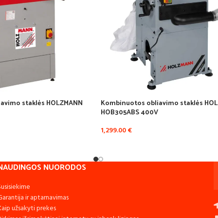
iavimo staklės HOLZMANN
Kombinuotos obliavimo staklės H
HOB305ABS 400V
1,299.00
€
NAUDINGOS NUORODOS
Susisiekime
Garantija ir aptarnavimas
Kaip užsakyti prekes