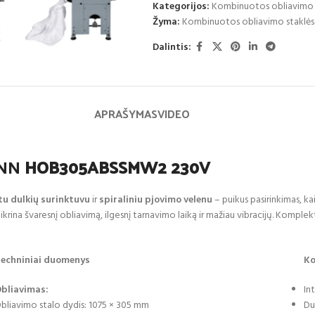
Kategorijos:
Kombinuotos obliavimo 
Žyma:
Kombinuotos obliavimo stak
Dalintis:
APRAŠYMAS
VIDEO
ANN
HOB305ABSSMW2 230V
tu dulkių surinktuvu
ir
spiraliniu pjovimo velenu
– puikus pasirinkimas, k
ikrina švaresnį obliavimą, ilgesnį tarnavimo laiką ir mažiau vibracijų. Komple
echniniai duomenys
Ko
bliavimas:
In
bliavimo stalo dydis: 1075 × 305 mm
Du