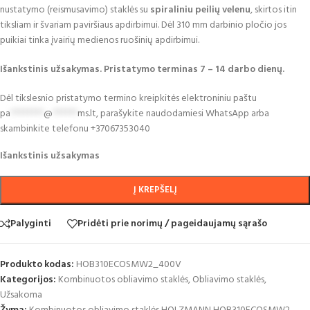
nustatymo (reismusavimo) staklės su
spiraliniu peilių velenu
, skirtos itin
tiksliam ir švariam paviršiaus apdirbimui. Dėl 310 mm darbinio pločio jos
puikiai tinka įvairių medienos ruošinių apdirbimui.
I
šankstinis užsakymas. Pristatymo terminas 7
– 14 darbo dien
ų.
Dėl tikslesnio pristatymo termino kreipkitės elektroniniu paštu
pa
********
@
******
ms.lt
,
para
š
ykite naudodamiesi
WhatsApp
arba
skambinkite
telefonu
+37067353040
Išankstinis užsakymas
Į KREPŠELĮ
Palyginti
Pridėti prie norimų / pageidaujamų sąrašo
Produkto kodas:
HOB310ECOSMW2_400V
Kategorijos:
Kombinuotos obliavimo staklės
,
Obliavimo staklės
,
Užsakoma