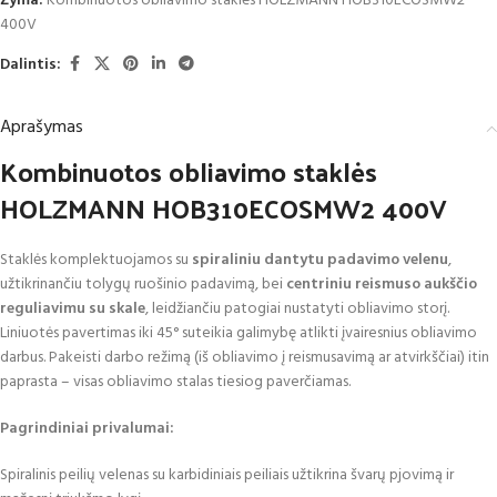
Žyma:
Kombinuotos obliavimo staklės HOLZMANN HOB310ECOSMW2
400V
Dalintis:
Aprašymas
Kombinuotos obliavimo staklės
HOLZMANN HOB310ECOSMW2 400V
Staklės komplektuojamos su
spiraliniu dantytu padavimo velenu
,
užtikrinančiu tolygų ruošinio padavimą, bei
centriniu reismuso aukščio
reguliavimu su skale
, leidžiančiu patogiai nustatyti obliavimo storį.
Liniuotės pavertimas iki 45° suteikia galimybę atlikti įvairesnius obliavimo
darbus. Pakeisti darbo režimą (iš obliavimo į reismusavimą ar atvirkščiai) itin
paprasta – visas obliavimo stalas tiesiog paverčiamas.
Pagrindiniai privalumai:
Spiralinis peilių velenas su karbidiniais peiliais užtikrina švarų pjovimą ir