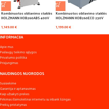
Kombinuotos obliavimo staklės
Kombinuotos obliavimo staklės
HOLZMANN HOB260ABS 400V
HOLZMANN HOB260ECO 230V
1,149.00
€
1,199.00
€
INFORMACIJA
Apie mus
Paslaugų teikimo sąlygos
Privatumo politika
Prisijungimas
NAUDINGOS NUORODOS
Susisiekime
Garantija ir aptarnavimas
Kaip užsakyti prekes
Pirkimas išsimokėtinai internetu su inbank lizingas
Prekių pristatymas