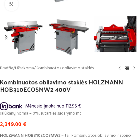
Click to enlarge
Pradžia
/
Užsakoma
/
Kombinuotos obliavimo staklės
Kombinuotos obliavimo staklės HOLZMANN
HOB310ECOSMW2 400V
Mėnesio įmoka nuo 112.95 €
ūkanų norma – 0%, sutarties sudarymo mokestis – 1%, sutarties administravi
2,349.00
€
HOLZMANN HOB310ECOSMW2
– tai kombinuotos obliavimo ir storio