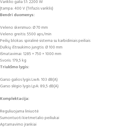
Variklio galia S1: 2200 W
Įtampa: 400 V (Trifazis variklis)
Bendri duomenys:
Veleno skersmuo: Ø 70 mm
Veleno greitis: 5500 aps./min
Peilių blokas: spiralinė sistema su karbidiniais peiliais
Dulkių ištraukimo jungtis: Ø 100 mm
Išmatavimai: 1285 × 750 × 1000 mm
Svoris: 179,5 kg
Triukšmo lygis:
Garso galios lygis LwA: 103 dB(A)
Garso slėgio lygis LpA: 89,5 dB(A)
Komplektacija:
Reguliuojama liniuotė
Sumontuoti kietmetalio peiliukai
Aptarnavimo įrankiai