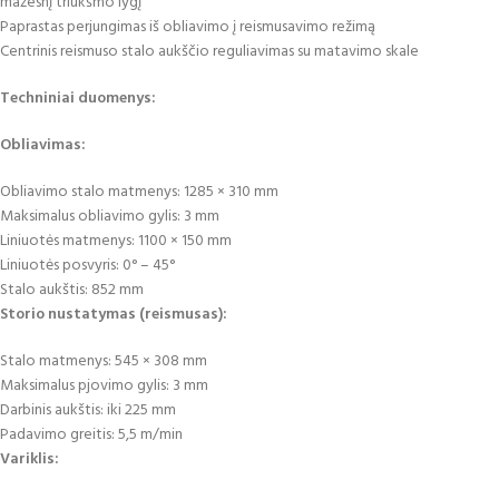
mažesnį triukšmo lygį
Paprastas perjungimas iš obliavimo į reismusavimo režimą
Centrinis reismuso stalo aukščio reguliavimas su matavimo skale
Techniniai duomenys:
Obliavimas:
Obliavimo stalo matmenys: 1285 × 310 mm
Maksimalus obliavimo gylis: 3 mm
Liniuotės matmenys: 1100 × 150 mm
Liniuotės posvyris: 0° – 45°
Stalo aukštis: 852 mm
Storio nustatymas (reismusas):
Stalo matmenys: 545 × 308 mm
Maksimalus pjovimo gylis: 3 mm
Darbinis aukštis: iki 225 mm
Padavimo greitis: 5,5 m/min
Variklis: